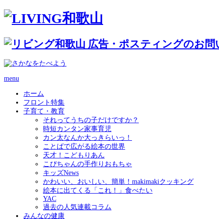
menu
ホーム
フロント特集
子育て・教育
それってうちの子だけですか？
時短カンタン家事育児
カン太なんか大っきらいっ！
ことばで広がる絵本の世界
天才！こどもりあん
こぴちゃんの手作りおもちゃ
キッズNews
かわいい、おいしい、簡単！makimakiクッキング
絵本に出てくる「これ！」食べたい
YAC
過去の人気連載コラム
みんなの健康