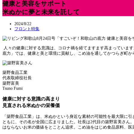
健康と美容をサポート
米ぬかに夢と未来を託して
2024/8/22
フロント特集
人々の健康に対する意識は、コロナ禍を経てますます高まっています
底力」では、健康と美と環境に貢献し、こめ油を通してかつらぎ町か
築野食品工業
代表取締役社長
築野富美
Tsuno Fumi
健康に対する意識の高まり
見直される米ぬかの栄養価
「築野食品工業」は、米ぬかという身近な素材の可能性を最大限に引
ともに、その名が全国に広まりました。社長は2代目の築野富美さん
はならないお米の価値をとことん追求。こめ油をはじめ食品原料、医