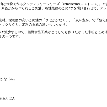
米粉で作るグルテンフリーシリーズ「come×come(コメトコメ)
と、米ぬかから作られるこめ油。相性抜群のこの2つを掛け合わせて、ア
素材。栄養価の高いこめ油の「クセが少なく」、「風味豊か」で「酸化
・サクサクと、米粉の食感の違いもしっかり。
が年々減少する中で、築野食品工業がどうしても作りたかった米粉とこめ
みの一つです。
やかな甘みに
粒あんぱん