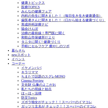
健康トピックス
医療TOPICS
みんなの健康フェア
内科の先生に聞きました！（毎日生き生き健康通信）
歯医者さんに聞きました！（口から始まる健康づくり）
形成外科診療ナビ
協会けんぽ
治療の最前線！専門医に聞く
和歌山市保健所だより
タニタに聞く! 健康づくり
手軽にセルフケア 癒やしのツボ
暮らそら
newスポット
イベント
コーナー
イケメンパパ
キラリママ
ちまたで話題のスグレMONO
Cinema Preview
文化財 仏像のよこがお
私たちの視線と始点
ほ～ほ～法律
防災Topics
ズボラ独女がチェック！！スーパーのイマコレ
ガッツリ主夫が チェック！！スーパーのイマコレ