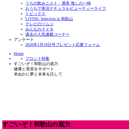
うちの飲みニスト・酒美 推しの一杯
おうちで美活ナチュラルビューティーライフ
トピックス
LIVING Selection in 和歌山
テレビのツムジ
みんなのイイネ
過去の人気連載コーナー
アンケート
2026年1月10日号プレゼント応募フォーム
Home
フロント特集
すごいぞ！和歌山の底力
健康と美容をサポート
米ぬかに夢と未来を託して
すごいぞ！和歌山の底力