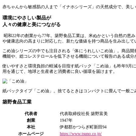
赤ちゃんから敏感肌の人まで「イナホシリーズ」の天然成分で、美し
環境にやさしい製品が
人々の健康と美につながる
昭和22年の創業から77年。築野食品工業は、米ぬかという自然の恵
や健康志向の高まりに対応した、新たな価値を持つ商品を生み出して
こめ油シリーズの中でも注目される「体にうれしいこめ油」。商品開
機能や、総コレステロールを低下させる機能について報告のある成分
使いやすさと環境負担の軽減を目指す紙パック「こめ油」も昨年9月に
用を通じて、地球と生産者と消費者に良い循環を届けます。
紙パックタイプ「こめ油」。捨てるときはコンパクトに畳んで一般ご
築野食品工業
代表者
代表取締役社長 築野富美
創業
1947年
本社
伊都郡かつらぎ町新田94
ホームページ
https://www.tsuno.co.jp/