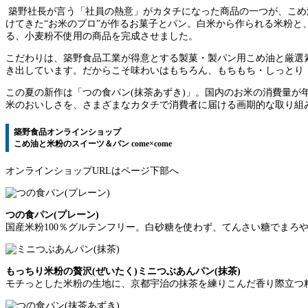
築野社長が言う「社員の熱意」がカタチになった商品の一つが、こめ油と
けてきた“お米のプロ”が作るお菓子とパン。白米から作られる米粉
る、小麦粉不使用の商品を完成させました。
こだわりは、築野食品工業が得意とする製菓・製パン用こめ油と厳選
き出しています。だからこそ味わいはもちろん、もちもち・しっとり
この夏の新作は「つの食パン(抹茶あずき)」。国内のお米の消費量
米のおいしさを、さまざまなカタチで消費者に届ける画期的な取り組
築野食品オンラインショップ
こめ油と米粉のスイーツ＆パン come×come
オンラインショップURLはページ下部へ
つの食パン(プレーン)
国産米粉100％グルテンフリー。白砂糖を使わず、てんさい糖でまろ
もっちり米粉の贅沢(ぜいたく)ミニつぶあんパン(抹茶)
モチっとした米粉の生地に、京都宇治の抹茶を練りこんだ香り際立つ