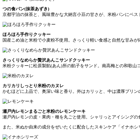
つの食パン(抹茶あずき)
京都宇治の抹茶と、風味豊かな大納言小豆の甘さが、米粉パンにベス
ほろほろ手作りクッキー
国産こめ油と米粉で小麦粉不使用。さっくり軽い食感と自然な甘みが
さっくりなめらか贅沢あんこサンドクッキー
米粉クッキーに松原製餡(あん)所の餡子をサンド。南高梅との和歌山
カリカリしっとり米粉のカヌレ
かむほどに上品で、奥深い味と香り。外はカリッと、中は濃厚プリン
瀬戸内レモンまるごと米粉のレモンケーキ
瀬戸内レモンの皮・果肉・種を丸ごと使用。シャリっとアイシングの
また、米ぬか由来の成分をぜいたくに配合したスキンケア「イナホシ