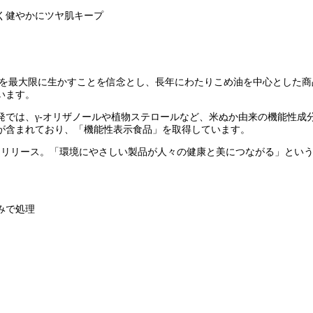
く健やかにツヤ肌キープ
みを最大限に生かすことを信念とし、長年にわたりこめ油を中心とした
います。
発では、γ-オリザノールや植物ステロールなど、米ぬか由来の機能性成
が含まれており、「機能性表示食品」を取得しています。
リリース。「環境にやさしい製品が人々の健康と美につながる」という理
みで処理