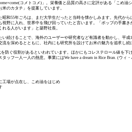
me×come(コメトコメ)」。栄養価と品質の高さに定評がある「こめ
お米のカタチ」を提案しています。
た昭和55年ごろは、まだ大学生だったと当時を懐かしみます。先代から
も視野に入れ、世界中を飛び回っていたと言います。「ポップの手書き
くれる人がいます」と築野社長。
い続けることで、海外のユーザーや研究者など有識者を動かし、平成1
と交流を深めるとともに、社内にも研究所を設けてお米の魅力を追求し続
化を防ぐ役割があるといわれています。ほかにもコレステロール値を下
一人の熱意。事業にはWe have a dream in Rice Bran
に工場が点在し、こめ油をはじめ
す