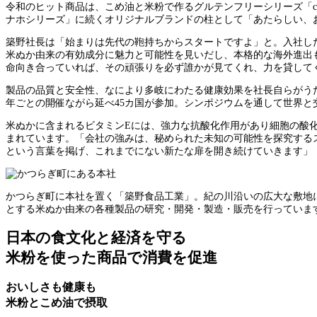
令和のヒット商品は、こめ油と米粉で作るグルテンフリーシリーズ「co
ナホシリーズ」に続くオリジナルブランドの柱として「あたらしい、
築野社長は「始まりは先代の鞄持ちからスタートですよ」と。入社し
米ぬか由来の有効成分に魅力と可能性を見いだし、本格的な海外進出
命向き合っていれば、その頑張りを必ず誰かが見てくれ、力を貸して
製品の品質と安全性、なにより多岐にわたる健康効果を社長自らがうた
年ごとの開催ながら延べ45カ国が参加。シンポジウムを通して世界
米ぬかに含まれるビタミンEには、強力な抗酸化作用があり細胞の酸
まれています。「会社の強みは、秘められた未知の可能性を探究するスタッフ一人
という言葉を掲げ、これまでにない新たな扉を開き続けていきます」
かつらぎ町に本社を置く「築野食品工業」。紀の川沿いの広大な敷地
とする米ぬか由来の各種製品の研究・開発・製造・販売を行っていま
日本の食文化と経済を守る
米粉を使った商品で消費を促進
おいしさも健康も
米粉とこめ油で摂取