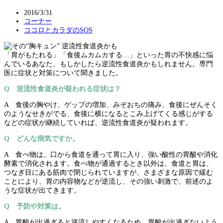
2016/3/31
コーナー
ココロとカラダのSOS
「胃がもたれる」「食後ムカムカする…」といった胃の不快感に悩
んでいるあなた、もしかしたら逆流性食道炎かもしれません。専門
医に症状と対策について聞きました。
Q 逆流性食道炎が疑われる症状は？
A 食後の胸やけ、ゲップの増加、みぞおちの痛み、食後にぜんそく
のようなせきがでる、食後に横になるとこみ上げてくる感じがする
などの症状が継続していれば、逆流性食道炎が疑われます。
Q どんな病気ですか。
A 食べ物は、口から食道を通って胃に入り、強い酸性の胃酸や消化
酵素で消化されます。食べ物が通過するとき以外は、食道と胃は、
つなぎ目にある筋肉で閉じられていますが、さまざまな原因で緩む
ことにより、胃の内容物などが逆流し、その強い刺激で、前述のよ
うな症状が出てきます。
Q 予防や対策は。
A 胃酸が出過ぎると逆流しやすくなるため、胃酸が出過ぎないよう