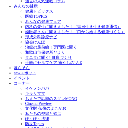
過去の人気連載コラム
みんなの健康
健康トピックス
医療TOPICS
みんなの健康フェア
内科の先生に聞きました！（毎日生き生き健康通信）
歯医者さんに聞きました！（口から始まる健康づくり）
形成外科診療ナビ
協会けんぽ
治療の最前線！専門医に聞く
和歌山市保健所だより
タニタに聞く! 健康づくり
手軽にセルフケア 癒やしのツボ
暮らそら
newスポット
イベント
コーナー
イケメンパパ
キラリママ
ちまたで話題のスグレMONO
Cinema Preview
文化財 仏像のよこがお
私たちの視線と始点
ほ～ほ～法律
防災Topics