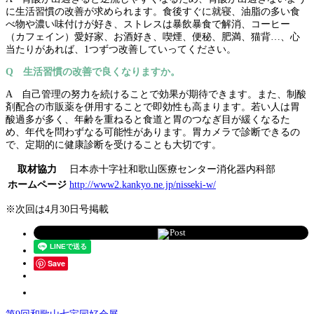
に生活習慣の改善が求められます。食後すぐに就寝、油脂の多い食
べ物や濃い味付けが好き、ストレスは暴飲暴食で解消、コーヒー
（カフェイン）愛好家、お酒好き、喫煙、便秘、肥満、猫背…、心
当たりがあれば、1つずつ改善していってください。
Q 生活習慣の改善で良くなりますか。
A 自己管理の努力を続けることで効果が期待できます。また、制酸
剤配合の市販薬を併用することで即効性も高まります。若い人は胃
酸過多が多く、年齢を重ねると食道と胃のつなぎ目が緩くなるた
め、年代を問わずなる可能性があります。胃カメラで診断できるの
で、定期的に健康診断を受けることも大切です。
取材協力
日本赤十字社和歌山医療センター消化器内科部
ホームページ
http://www2.kankyo.ne.jp/nisseki-w/
※次回は4月30日号掲載
Post
Save