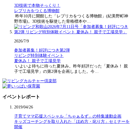
3D技術で本物そっくり！
レプリカをつくる博物館
昨年10月に開館した「レプリカをつくる博物館」(紀美野町神
野市場)。3D技術を駆使した骨格標本や…
2026/7/9
参加者募集！好評につき第2弾
リビング特別体験イベント
夏休み！ 親子で工場見学
いよいよ待ちに待った夏休み。昨年好評だった「夏休み！ 親
子で工場見学」の第2弾を企画しました。今…
イベントレポート
2019/04/26
子育てママ応援スペシャル「ちゃぁるず」の特集連動企画
キッズコーチングを取り入れた「ほめ方・叱り方」セミナーを
開催