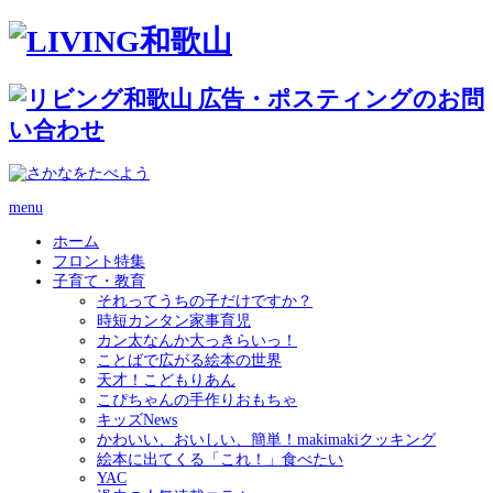
menu
ホーム
フロント特集
子育て・教育
それってうちの子だけですか？
時短カンタン家事育児
カン太なんか大っきらいっ！
ことばで広がる絵本の世界
天才！こどもりあん
こぴちゃんの手作りおもちゃ
キッズNews
かわいい、おいしい、簡単！makimakiクッキング
絵本に出てくる「これ！」食べたい
YAC