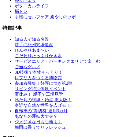
祭りびより
ボタニカルライフ
脳トレ
手軽にセルフケア 癒やしのツボ
特集記事
知る人ぞ知る名景
勝手に紀州穴場遺産
ひんやりあま〜い
こだわりたっぷりかき氷
サービスエリア・パーキングエリアで楽しむ
ご当地グルメ
3D技術で本物そっくり！
レプリカをつくる博物館
参加者募集！好評につき第2弾
リビング特別体験イベント
夏休み！ 親子で工場見学
私たちの視線・始点 拡大版！
身近な自然が世界を広げる！
自転車の“青切符”運用3カ月
あなたの運転大丈夫？
ジメジメな日も心地よく
梅雨は香りでリフレッシュ