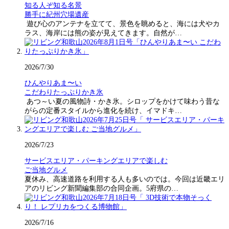
知る人ぞ知る名景
勝手に紀州穴場遺産
遊び心のアンテナを立てて、景色を眺めると、海には犬やカ
ラス、海岸には熊の姿が見えてきます。自然が…
2026/7/30
ひんやりあま〜い
こだわりたっぷりかき氷
あつ～い夏の風物詩・かき氷。シロップをかけて味わう昔な
がらの定番スタイルから進化を続け、イマドキ…
2026/7/23
サービスエリア・パーキングエリアで楽しむ
ご当地グルメ
夏休み、高速道路を利用する人も多いのでは。今回は近畿エリ
アのリビング新聞編集部の合同企画。5府県の…
2026/7/16