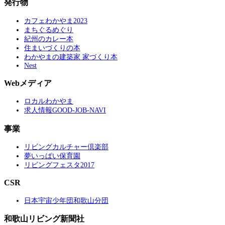
発行物
カフェわかやま2023
まちぐるめぐり
紀州のカレー本
住まいづくりの本
わかやまの建築家 家づくり本
Nest
Webメディア
ロカルわかやま
求人情報GOOD-JOB-NAVI
事業
リビングカルチャー倶楽部
夢いっぱい保育園
リビングフェスタ2017
CSR
日本宇宙少年団和歌山分団
和歌山リビング新聞社