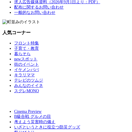
求人広告媒体資料（2026年9月1日より：PDF）
配布に関するお問い合わせ
一般的なお問い合わせ
人気コーナー
フロント特集
子育て・教育
暮らそら
newスポット
街のイベント
イケメンパパ
キラリママ
テレビのツムジ
みんなのイイネ
スグレMONO
Cinema Preview
B級合戦 グルメの目
考えよう災害時の備え
いざというときに役立つ防災グッズ