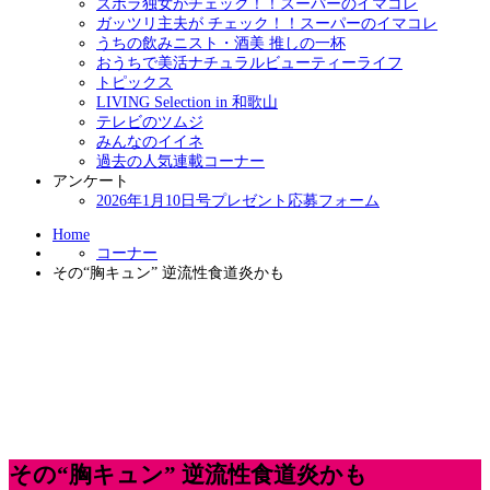
ズボラ独女がチェック！！スーパーのイマコレ
ガッツリ主夫が チェック！！スーパーのイマコレ
うちの飲みニスト・酒美 推しの一杯
おうちで美活ナチュラルビューティーライフ
トピックス
LIVING Selection in 和歌山
テレビのツムジ
みんなのイイネ
過去の人気連載コーナー
アンケート
2026年1月10日号プレゼント応募フォーム
Home
コーナー
その“胸キュン” 逆流性食道炎かも
その“胸キュン” 逆流性食道炎かも