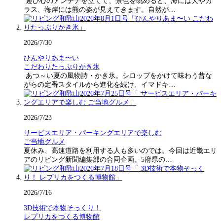
遊び心のアンテナを立てて、景色を眺めると、海には犬やカ
ラス、海岸には熊の姿が見えてきます。自然が…
2026/7/30
ひんやりあま〜い
こだわりたっぷりかき氷
あつ～い夏の風物詩・かき氷。シロップをかけて味わう昔な
がらの定番スタイルから進化を続け、イマドキ…
2026/7/23
サービスエリア・パーキングエリアで楽しむ
ご当地グルメ
夏休み、高速道路を利用する人も多いのでは。今回は近畿エリ
アのリビング新聞編集部の合同企画。5府県の…
2026/7/16
3D技術で本物そっくり！
レプリカをつくる博物館