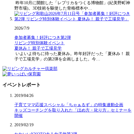
昨年10月に開館した「レプリカをつくる博物館」(紀美野町神
野市場)。3D技術を駆使した骨格標本や…
2026/7/9
参加者募集！好評につき第2弾
リビング特別体験イベント
夏休み！ 親子で工場見学
いよいよ待ちに待った夏休み。昨年好評だった「夏休み！ 親
子で工場見学」の第2弾を企画しました。今…
イベントレポート
2019/04/26
子育てママ応援スペシャル「ちゃぁるず」の特集連動企画
キッズコーチングを取り入れた「ほめ方・叱り方」セミナーを
開催
2019/02/19