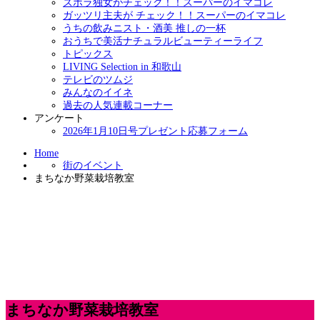
ズボラ独女がチェック！！スーパーのイマコレ
ガッツリ主夫が チェック！！スーパーのイマコレ
うちの飲みニスト・酒美 推しの一杯
おうちで美活ナチュラルビューティーライフ
トピックス
LIVING Selection in 和歌山
テレビのツムジ
みんなのイイネ
過去の人気連載コーナー
アンケート
2026年1月10日号プレゼント応募フォーム
Home
街のイベント
まちなか野菜栽培教室
まちなか野菜栽培教室