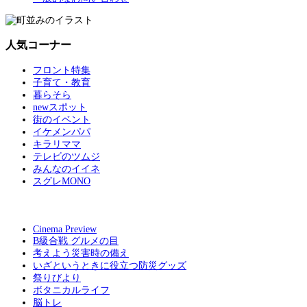
人気コーナー
フロント特集
子育て・教育
暮らそら
newスポット
街のイベント
イケメンパパ
キラリママ
テレビのツムジ
みんなのイイネ
スグレMONO
Cinema Preview
B級合戦 グルメの目
考えよう災害時の備え
いざというときに役立つ防災グッズ
祭りびより
ボタニカルライフ
脳トレ