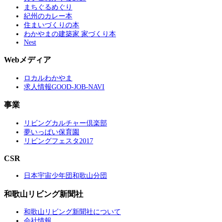
まちぐるめぐり
紀州のカレー本
住まいづくりの本
わかやまの建築家 家づくり本
Nest
Webメディア
ロカルわかやま
求人情報GOOD-JOB-NAVI
事業
リビングカルチャー倶楽部
夢いっぱい保育園
リビングフェスタ2017
CSR
日本宇宙少年団和歌山分団
和歌山リビング新聞社
和歌山リビング新聞社について
会社情報