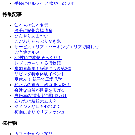
手軽にセルフケア 癒やしのツボ
特集記事
知る人ぞ知る名景
勝手に紀州穴場遺産
ひんやりあま〜い
こだわりたっぷりかき氷
サービスエリア・パーキングエリアで楽しむ
ご当地グルメ
3D技術で本物そっくり！
レプリカをつくる博物館
参加者募集！好評につき第2弾
リビング特別体験イベント
夏休み！ 親子で工場見学
私たちの視線・始点 拡大版！
身近な自然が世界を広げる！
自転車の“青切符”運用3カ月
あなたの運転大丈夫？
ジメジメな日も心地よく
梅雨は香りでリフレッシュ
発行物
カフェわかやま2023