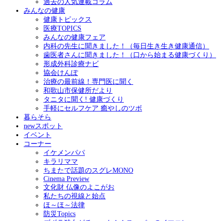
過去の人気連載コラム
みんなの健康
健康トピックス
医療TOPICS
みんなの健康フェア
内科の先生に聞きました！（毎日生き生き健康通信）
歯医者さんに聞きました！（口から始まる健康づくり）
形成外科診療ナビ
協会けんぽ
治療の最前線！専門医に聞く
和歌山市保健所だより
タニタに聞く! 健康づくり
手軽にセルフケア 癒やしのツボ
暮らそら
newスポット
イベント
コーナー
イケメンパパ
キラリママ
ちまたで話題のスグレMONO
Cinema Preview
文化財 仏像のよこがお
私たちの視線と始点
ほ～ほ～法律
防災Topics