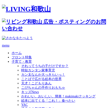
menu
ホーム
フロント特集
子育て・教育
それってうちの子だけですか？
時短カンタン家事育児
カン太なんか大っきらいっ！
ことばで広がる絵本の世界
天才！こどもりあん
こぴちゃんの手作りおもちゃ
キッズNews
かわいい、おいしい、簡単！makimakiクッキング
絵本に出てくる「これ！」食べたい
YAC