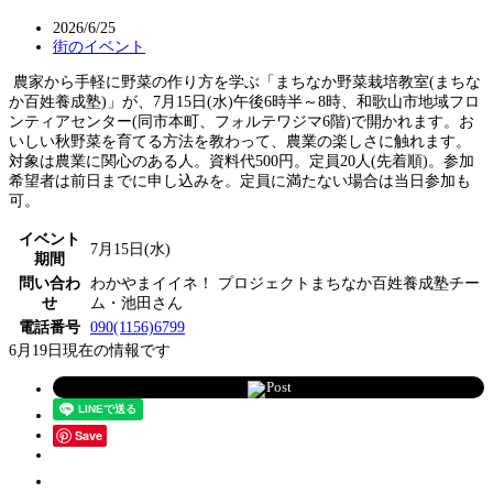
2026/6/25
街のイベント
農家から手軽に野菜の作り方を学ぶ「まちなか野菜栽培教室(まちな
か百姓養成塾)」が、7月15日(水)午後6時半～8時、和歌山市地域フロ
ンティアセンター(同市本町、フォルテワジマ6階)で開かれます。お
いしい秋野菜を育てる方法を教わって、農業の楽しさに触れます。
対象は農業に関心のある人。資料代500円。定員20人(先着順)。参加
希望者は前日までに申し込みを。定員に満たない場合は当日参加も
可。
イベント
7月15日(水)
期間
問い合わ
わかやまイイネ！ プロジェクトまちなか百姓養成塾チー
せ
ム・池田さん
電話番号
090(1156)6799
6月19日現在の情報です
Post
Save