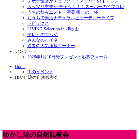
ズボラ独女がチェック！！スーパーのイマコレ
ガッツリ主夫が チェック！！スーパーのイマコレ
うちの飲みニスト・酒美 推しの一杯
おうちで美活ナチュラルビューティーライフ
トピックス
LIVING Selection in 和歌山
テレビのツムジ
みんなのイイネ
過去の人気連載コーナー
アンケート
2026年1月10日号プレゼント応募フォーム
Home
街のイベント
ゆかし潟の自然観察会
ゆかし潟の自然観察会