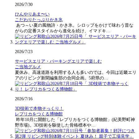
2026/7/30
ひんやりあま〜い
こだわりたっぷりかき氷
あつ～い夏の風物詩・かき氷。シロップをかけて味わう昔な
がらの定番スタイルから進化を続け、イマドキ…
2026/7/23
サービスエリア・パーキングエリアで楽しむ
ご当地グルメ
夏休み、高速道路を利用する人も多いのでは。今回は近畿エリ
アのリビング新聞編集部の合同企画。5府県の…
2026/7/16
3D技術で本物そっくり！
レプリカをつくる博物館
昨年10月に開館した「レプリカをつくる博物館」(紀美野町神
野市場)。3D技術を駆使した骨格標本や…