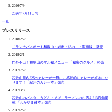
2026/7/9
2026年7月11日号
一覧
プレスリリース
2018/2/28
「ランチパスポート和歌山・岩出・紀の川・海南版」発売
2018/2/1
門外不出！和歌山のマル秘メニュー 「秘密のグルメ」発売
2017/7/28
和歌山県内225のカレーが一冊に。感動的にカレーが好きにな
ります！「紀州のカレー本」発売
2017/3/30
和歌山のパスタ、うどん・そば、ラーメンのお店を213店舗掲
載 「わかやま麺本」発売
2017/2/28