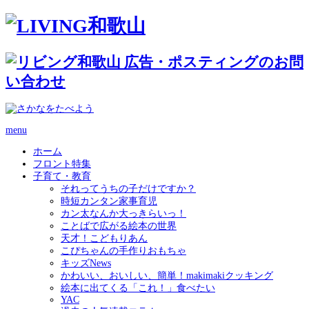
menu
ホーム
フロント特集
子育て・教育
それってうちの子だけですか？
時短カンタン家事育児
カン太なんか大っきらいっ！
ことばで広がる絵本の世界
天才！こどもりあん
こぴちゃんの手作りおもちゃ
キッズNews
かわいい、おいしい、簡単！makimakiクッキング
絵本に出てくる「これ！」食べたい
YAC