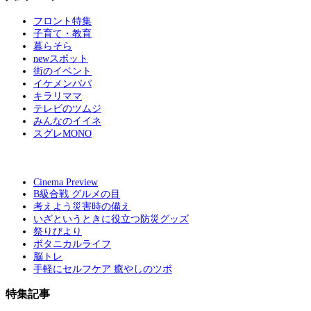
フロント特集
子育て・教育
暮らそら
newスポット
街のイベント
イケメンパパ
キラリママ
テレビのツムジ
みんなのイイネ
スグレMONO
Cinema Preview
B級合戦 グルメの目
考えよう災害時の備え
いざというときに役立つ防災グッズ
祭りびより
ボタニカルライフ
脳トレ
手軽にセルフケア 癒やしのツボ
特集記事