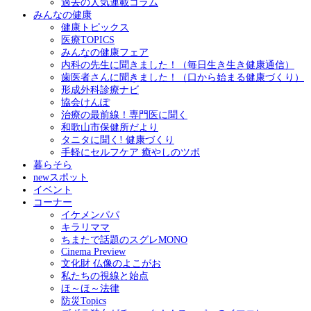
過去の人気連載コラム
みんなの健康
健康トピックス
医療TOPICS
みんなの健康フェア
内科の先生に聞きました！（毎日生き生き健康通信）
歯医者さんに聞きました！（口から始まる健康づくり）
形成外科診療ナビ
協会けんぽ
治療の最前線！専門医に聞く
和歌山市保健所だより
タニタに聞く! 健康づくり
手軽にセルフケア 癒やしのツボ
暮らそら
newスポット
イベント
コーナー
イケメンパパ
キラリママ
ちまたで話題のスグレMONO
Cinema Preview
文化財 仏像のよこがお
私たちの視線と始点
ほ～ほ～法律
防災Topics