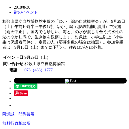
2018/8/30
街のイベント
和歌山県立自然博物館主催の「ゆかし潟の自然観察会」が、9月29日
（土）午前10時半～午後1時、ゆかし潟（那智勝浦町湯川）で実施
（雨天中止）。国内でも珍しい、海と川の水が混じり合う汽水性の
湖のゆかし潟で、生き物を観察します。対象は、小学生以上（小学
生は保護者同伴）。定員20人（応募多数の場合は抽選）。参加希望
者は、9月15日（土）までに下記へ。往復はがきは必着。
イベント日
9月29日（土）
問い合わせ
和歌山県立自然博物館
電話
073（483）1777
Post
Save
阿瀬誠一郎陶芸展
無料行政相談所