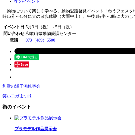
街のイベント
動物について楽しく学べる、動物愛護啓発イベント「わうフェスタin
時15分～45分に犬の散歩体験（大雨中止）、午後1時半～3時に犬
イベント日
5月3日（祝）～5日（祝）
問い合わせ
和歌山県動物愛護センター
電話
073（489）6500
Save
和歌の浦干潟観察会
笑いヨガまつり
街のイベント
プラモデル作品展示会