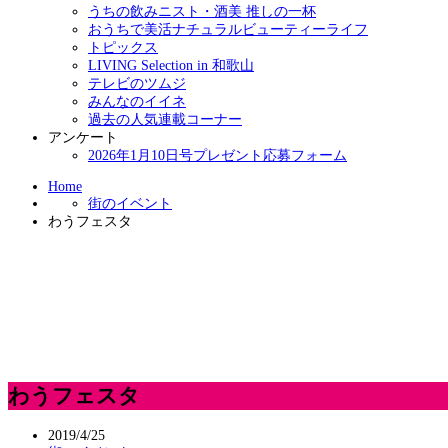
うちの飲みニスト・酒美 推しの一杯
おうちで美活ナチュラルビューティーライフ
トピックス
LIVING Selection in 和歌山
テレビのツムジ
みんなのイイネ
過去の人気連載コーナー
アンケート
2026年1月10日号プレゼント応募フォーム
Home
街のイベント
わうフェスタ
わうフェスタ
2019/4/25