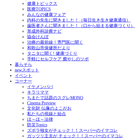
健康トピックス
医療TOPICS
みんなの健康フェア
内科の先生に聞きました！（毎日生き生き健康通信）
歯医者さんに聞きました！（口から始まる健康づくり）
形成外科診療ナビ
協会けんぽ
治療の最前線！専門医に聞く
和歌山市保健所だより
タニタに聞く! 健康づくり
手軽にセルフケア 癒やしのツボ
暮らそら
newスポット
イベント
コーナー
イケメンパパ
キラリママ
ちまたで話題のスグレMONO
Cinema Preview
文化財 仏像のよこがお
私たちの視線と始点
ほ～ほ～法律
防災Topics
ズボラ独女がチェック！！スーパーのイマコレ
ガッツリ主夫が チェック！！スーパーのイマコレ