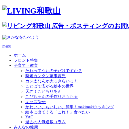
menu
ホーム
フロント特集
子育て・教育
それってうちの子だけですか？
時短カンタン家事育児
カン太なんか大っきらいっ！
ことばで広がる絵本の世界
天才！こどもりあん
こぴちゃんの手作りおもちゃ
キッズNews
かわいい、おいしい、簡単！makimakiクッキング
絵本に出てくる「これ！」食べたい
YAC
過去の人気連載コラム
みんなの健康