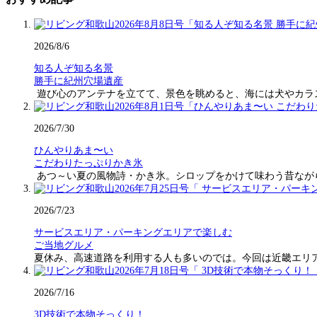
2026/8/6
知る人ぞ知る名景
勝手に紀州穴場遺産
遊び心のアンテナを立てて、景色を眺めると、海には犬やカラ
2026/7/30
ひんやりあま〜い
こだわりたっぷりかき氷
あつ～い夏の風物詩・かき氷。シロップをかけて味わう昔なが
2026/7/23
サービスエリア・パーキングエリアで楽しむ
ご当地グルメ
夏休み、高速道路を利用する人も多いのでは。今回は近畿エリ
2026/7/16
3D技術で本物そっくり！