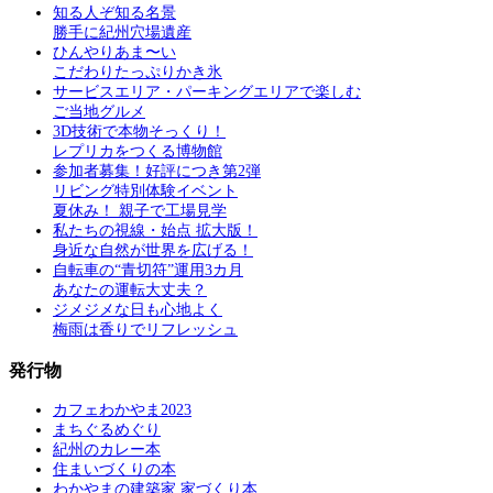
知る人ぞ知る名景
勝手に紀州穴場遺産
ひんやりあま〜い
こだわりたっぷりかき氷
サービスエリア・パーキングエリアで楽しむ
ご当地グルメ
3D技術で本物そっくり！
レプリカをつくる博物館
参加者募集！好評につき第2弾
リビング特別体験イベント
夏休み！ 親子で工場見学
私たちの視線・始点 拡大版！
身近な自然が世界を広げる！
自転車の“青切符”運用3カ月
あなたの運転大丈夫？
ジメジメな日も心地よく
梅雨は香りでリフレッシュ
発行物
カフェわかやま2023
まちぐるめぐり
紀州のカレー本
住まいづくりの本
わかやまの建築家 家づくり本