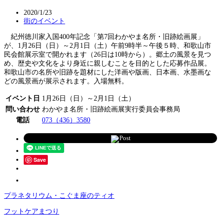
2020/1/23
街のイベント
紀州徳川家入国400年記念「第7回わかやま名所・旧跡絵画展」
が、1月26日（日）～2月1日（土）午前9時半～午後５時、和歌山市
民会館展示室で開かれます（26日は10時から）。郷土の風景を見つ
め、歴史や文化をより身近に親しむことを目的とした応募作品展。
和歌山市の名所や旧跡を題材にした洋画や版画、日本画、水墨画な
どの風景画が展示されます。入場無料。
イベント日
1月26日（日）～2月1日（土）
問い合わせ
わかやま名所・旧跡絵画展実行委員会事務局
電話
073（436）3580
Post
Save
プラネタリウム・こぐま座のティオ
フットケアまつり