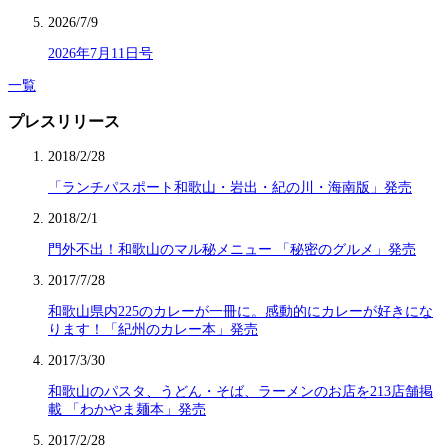
2026/7/9
2026年7月11日号
一覧
プレスリリース
2018/2/28
「ランチパスポート和歌山・岩出・紀の川・海南版」発売
2018/2/1
門外不出！和歌山のマル秘メニュー 「秘密のグルメ」発売
2017/7/28
和歌山県内225のカレーが一冊に。感動的にカレーが好きにな
ります！「紀州のカレー本」発売
2017/3/30
和歌山のパスタ、うどん・そば、ラーメンのお店を213店舗掲
載 「わかやま麺本」発売
2017/2/28