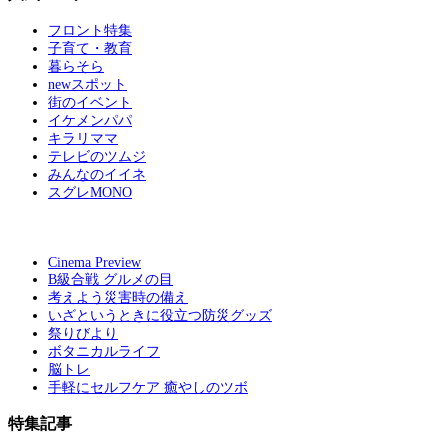
フロント特集
子育て・教育
暮らそら
newスポット
街のイベント
イケメンパパ
キラリママ
テレビのツムジ
みんなのイイネ
スグレMONO
Cinema Preview
B級合戦 グルメの目
考えよう災害時の備え
いざというときに役立つ防災グッズ
祭りびより
ボタニカルライフ
脳トレ
手軽にセルフケア 癒やしのツボ
特集記事