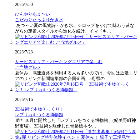
2026/7/30
ひんやりあま〜い
こだわりたっぷりかき氷
あつ～い夏の風物詩・かき氷。シロップをかけて味わう昔な
がらの定番スタイルから進化を続け、イマドキ…
2026/7/23
サービスエリア・パーキングエリアで楽しむ
ご当地グルメ
夏休み、高速道路を利用する人も多いのでは。今回は近畿エリ
アのリビング新聞編集部の合同企画。5府県の…
2026/7/16
3D技術で本物そっくり！
レプリカをつくる博物館
昨年10月に開館した「レプリカをつくる博物館」(紀美野町神
野市場)。3D技術を駆使した骨格標本や…