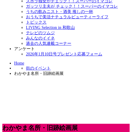
ズボラ独女がチェック！！スーパーのイマコレ
ガッツリ主夫が チェック！！スーパーのイマコレ
うちの飲みニスト・酒美 推しの一杯
おうちで美活ナチュラルビューティーライフ
トピックス
LIVING Selection in 和歌山
テレビのツムジ
みんなのイイネ
過去の人気連載コーナー
アンケート
2026年1月10日号プレゼント応募フォーム
Home
街のイベント
わかやま名所・旧跡絵画展
わかやま名所・旧跡絵画展