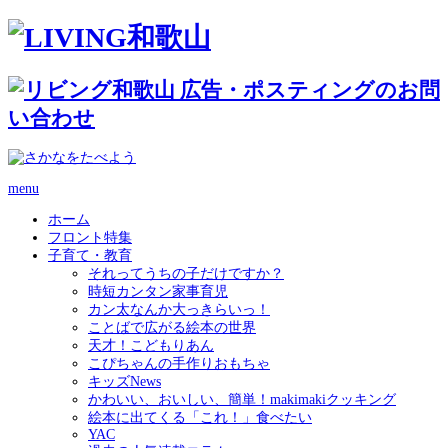
menu
ホーム
フロント特集
子育て・教育
それってうちの子だけですか？
時短カンタン家事育児
カン太なんか大っきらいっ！
ことばで広がる絵本の世界
天才！こどもりあん
こぴちゃんの手作りおもちゃ
キッズNews
かわいい、おいしい、簡単！makimakiクッキング
絵本に出てくる「これ！」食べたい
YAC