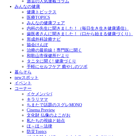
過去の人気連載コラム
みんなの健康
健康トピックス
医療TOPICS
みんなの健康フェア
内科の先生に聞きました！（毎日生き生き健康通信）
歯医者さんに聞きました！（口から始まる健康づくり）
形成外科診療ナビ
協会けんぽ
治療の最前線！専門医に聞く
和歌山市保健所だより
タニタに聞く! 健康づくり
手軽にセルフケア 癒やしのツボ
暮らそら
newスポット
イベント
コーナー
イケメンパパ
キラリママ
ちまたで話題のスグレMONO
Cinema Preview
文化財 仏像のよこがお
私たちの視線と始点
ほ～ほ～法律
防災Topics