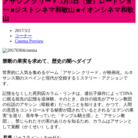
アサシン クリード 3月3日（金）ロードショ
ー ■ジストシネマ和歌山 ■イオンシネマ和歌
山
2017/3/2
コーナー
Cinema Preview
禁断の果実を求めて、歴史の闇へダイブ
世界的に人気を集めるゲーム「アサシン クリード」が映画化。ルネ
サンス期のスペインと現代が交錯するミステリー・アクションで
す。
記憶をなくした死刑囚カラム・リンチは、遺伝子操作によってDNA
に眠る祖先の記憶を追体験。そのとき、自分の祖先がアサシン教団
の伝説のアサシン（暗殺者）だったことを知ります。かつて、人間
の意思をコントロールする秘密が隠されているとされる“エデンの果
実”を巡り、長年争っていた「テンプル騎士団」と「アサシン教
団」。禁じられたその実のありかを知るため、カラムはアサシンと
して覚醒（かくせい）します。
監督
ジャスティン・カーゼル