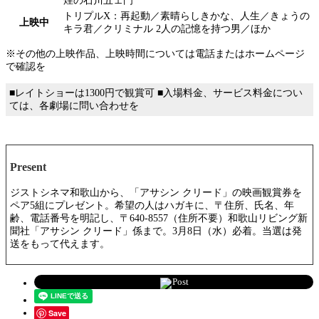
煙の石川五ェ門
トリプルX：再起動／素晴らしきかな、人生／きょうの
上映中
キラ君／クリミナル 2人の記憶を持つ男／ほか
※その他の上映作品、上映時間については電話またはホームページ
で確認を
■レイトショーは1300円で観賞可 ■入場料金、サービス料金につい
ては、各劇場に問い合わせを
Present
ジストシネマ和歌山から、「アサシン クリード」の映画観賞券を
ペア5組にプレゼント。希望の人はハガキに、〒住所、氏名、年
齢、電話番号を明記し、〒640-8557（住所不要）和歌山リビング新
聞社「アサシン クリード」係まで。3月8日（水）必着。当選は発
送をもって代えます。
Post
Save