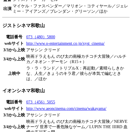
マイケル・ファスベンダー／マリオン・コティヤール／ジェレ
出演
ミー・アイアンズ／ブレンダン・グリーソン／ほか
ジストシネマ和歌山
電話番号
073（480）5800
webサイト
http://www.o-entertainment.co.jp/xyst_cinema/
3/3から上映
アサシン クリード
映画ドラえもん のび太の南極カチコチ大冒険／ハルチ
3/4から上映
カ／ネオン・デーモン（R15＋）
ラ・ラ・ランド／トリプルX：再起動／素晴らしきか
上映中
な、人生／きょうのキラ君／彼らが本気で編むとき
は、／ほか
イオンシネマ和歌山
電話番号
073（456）5055
webサイト
http://www.aeoncinema.com/cinema/wakayama/
3/3から上映
アサシン クリード
映画ドラえもん のび太の南極カチコチ大冒険／NERVE
3/4から上映
ナーヴ 世界で一番危険なゲーム／LUPIN THE IIIRD 血