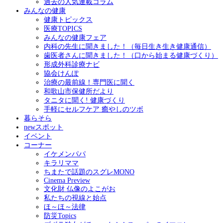
過去の人気連載コラム
みんなの健康
健康トピックス
医療TOPICS
みんなの健康フェア
内科の先生に聞きました！（毎日生き生き健康通信）
歯医者さんに聞きました！（口から始まる健康づくり）
形成外科診療ナビ
協会けんぽ
治療の最前線！専門医に聞く
和歌山市保健所だより
タニタに聞く! 健康づくり
手軽にセルフケア 癒やしのツボ
暮らそら
newスポット
イベント
コーナー
イケメンパパ
キラリママ
ちまたで話題のスグレMONO
Cinema Preview
文化財 仏像のよこがお
私たちの視線と始点
ほ～ほ～法律
防災Topics