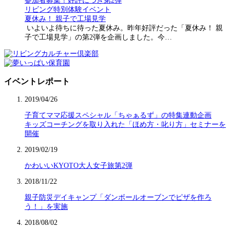
参加者募集！好評につき第2弾
リビング特別体験イベント
夏休み！ 親子で工場見学
いよいよ待ちに待った夏休み。昨年好評だった「夏休み！ 親
子で工場見学」の第2弾を企画しました。今…
イベントレポート
2019/04/26
子育てママ応援スペシャル「ちゃぁるず」の特集連動企画
キッズコーチングを取り入れた「ほめ方・叱り方」セミナーを
開催
2019/02/19
かわいいKYOTO大人女子旅第2弾
2018/11/22
親子防災デイキャンプ「ダンボールオーブンでピザを作ろ
う！」を実施
2018/08/02