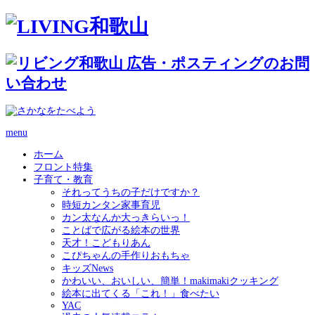
menu
ホーム
フロント特集
子育て・教育
それってうちの子だけですか？
時短カンタン家事育児
カン太なんか大っきらいっ！
ことばで広がる絵本の世界
天才！こどもりあん
こぴちゃんの手作りおもちゃ
キッズNews
かわいい、おいしい、簡単！makimakiクッキング
絵本に出てくる「これ！」食べたい
YAC