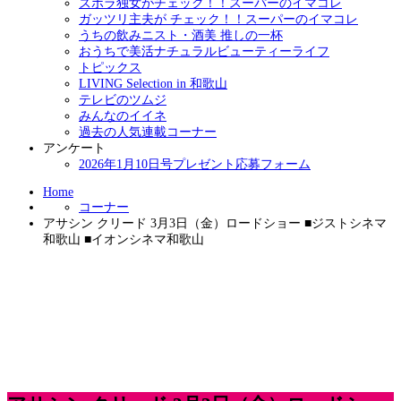
ズボラ独女がチェック！！スーパーのイマコレ
ガッツリ主夫が チェック！！スーパーのイマコレ
うちの飲みニスト・酒美 推しの一杯
おうちで美活ナチュラルビューティーライフ
トピックス
LIVING Selection in 和歌山
テレビのツムジ
みんなのイイネ
過去の人気連載コーナー
アンケート
2026年1月10日号プレゼント応募フォーム
Home
コーナー
アサシン クリード 3月3日（金）ロードショー ■ジストシネマ
和歌山 ■イオンシネマ和歌山