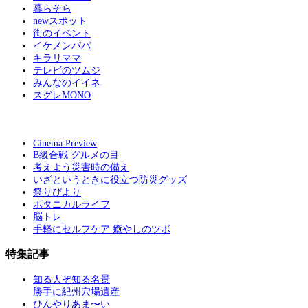
暮らそら
newスポット
街のイベント
イケメンパパ
キラリママ
テレビのツムジ
みんなのイイネ
スグレMONO
Cinema Preview
B級合戦 グルメの目
考えよう災害時の備え
いざというときに役立つ防災グッズ
祭りびより
ボタニカルライフ
脳トレ
手軽にセルフケア 癒やしのツボ
特集記事
知る人ぞ知る名景
勝手に紀州穴場遺産
ひんやりあま〜い