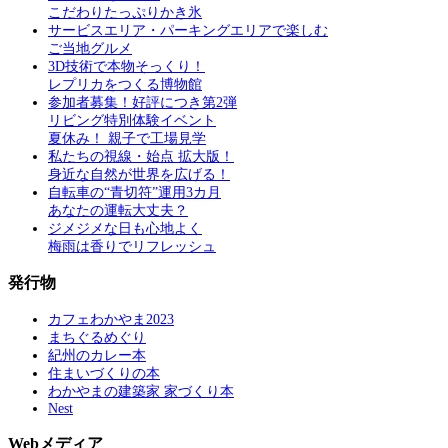
こだわりたっぷりかき氷
サービスエリア・パーキングエリアで楽しむ
ご当地グルメ
3D技術で本物そっくり！
レプリカをつくる博物館
参加者募集！好評につき第2弾
リビング特別体験イベント
夏休み！ 親子で工場見学
私たちの視線・始点 拡大版！
身近な自然が世界を広げる！
自転車の“青切符”運用3カ月
あなたの運転大丈夫？
ジメジメな日も心地よく
梅雨は香りでリフレッシュ
発行物
カフェわかやま2023
まちぐるめぐり
紀州のカレー本
住まいづくりの本
わかやまの建築家 家づくり本
Nest
Webメディア