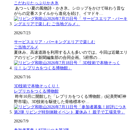
こだわりたっぷりかき氷
あつ～い夏の風物詩・かき氷。シロップをかけて味わう昔な
がらの定番スタイルから進化を続け、イマドキ…
2026/7/23
サービスエリア・パーキングエリアで楽しむ
ご当地グルメ
夏休み、高速道路を利用する人も多いのでは。今回は近畿エリ
アのリビング新聞編集部の合同企画。5府県の…
2026/7/16
3D技術で本物そっくり！
レプリカをつくる博物館
昨年10月に開館した「レプリカをつくる博物館」(紀美野町神
野市場)。3D技術を駆使した骨格標本や…
2026/7/9