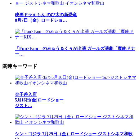
映画ドラえもん のび太の新恐竜
8月7日（金）ロードショ…
「Fun×Fam」のみゅう＆くぅが出演 ガールズ演劇「魔銃ドナ
ー…
関連キーワード
金子差入店
5月16日(金)ロードショー
ジスト…
シン・ゴジラ 7月29日（金）ロードショー ジストシネマ和歌