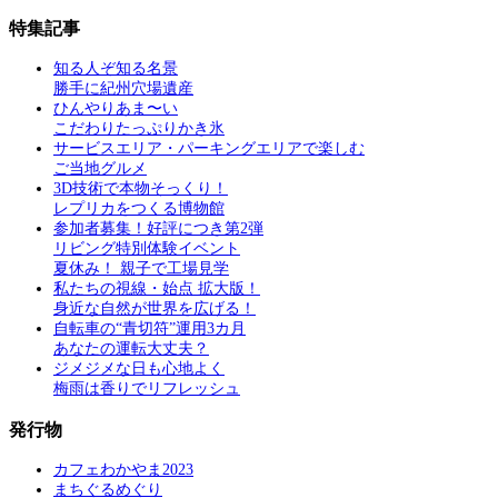
特集記事
知る人ぞ知る名景
勝手に紀州穴場遺産
ひんやりあま〜い
こだわりたっぷりかき氷
サービスエリア・パーキングエリアで楽しむ
ご当地グルメ
3D技術で本物そっくり！
レプリカをつくる博物館
参加者募集！好評につき第2弾
リビング特別体験イベント
夏休み！ 親子で工場見学
私たちの視線・始点 拡大版！
身近な自然が世界を広げる！
自転車の“青切符”運用3カ月
あなたの運転大丈夫？
ジメジメな日も心地よく
梅雨は香りでリフレッシュ
発行物
カフェわかやま2023
まちぐるめぐり