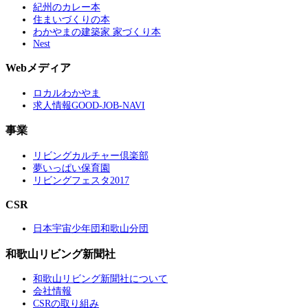
紀州のカレー本
住まいづくりの本
わかやまの建築家 家づくり本
Nest
Webメディア
ロカルわかやま
求人情報GOOD-JOB-NAVI
事業
リビングカルチャー倶楽部
夢いっぱい保育園
リビングフェスタ2017
CSR
日本宇宙少年団和歌山分団
和歌山リビング新聞社
和歌山リビング新聞社について
会社情報
CSRの取り組み