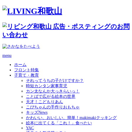
menu
ホーム
フロント特集
子育て・教育
それってうちの子だけですか？
時短カンタン家事育児
カン太なんか大っきらいっ！
ことばで広がる絵本の世界
天才！こどもりあん
こぴちゃんの手作りおもちゃ
キッズNews
かわいい、おいしい、簡単！makimakiクッキング
絵本に出てくる「これ！」食べたい
YAC