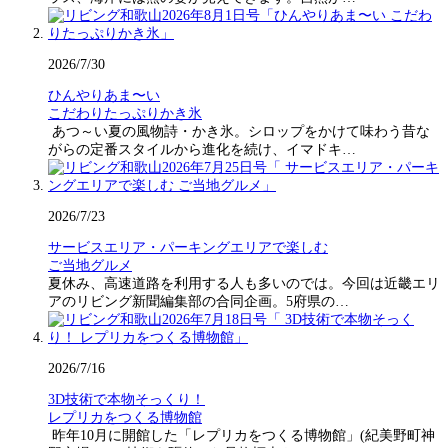
2026/7/30
ひんやりあま〜い
こだわりたっぷりかき氷
あつ～い夏の風物詩・かき氷。シロップをかけて味わう昔な
がらの定番スタイルから進化を続け、イマドキ…
2026/7/23
サービスエリア・パーキングエリアで楽しむ
ご当地グルメ
夏休み、高速道路を利用する人も多いのでは。今回は近畿エリ
アのリビング新聞編集部の合同企画。5府県の…
2026/7/16
3D技術で本物そっくり！
レプリカをつくる博物館
昨年10月に開館した「レプリカをつくる博物館」(紀美野町神