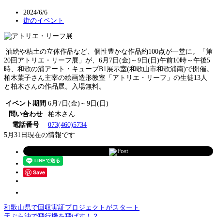
2024/6/6
街のイベント
油絵や粘土の立体作品など、個性豊かな作品約100点が一堂に。「第
20回アトリエ・リーフ展」が、6月7日(金)～9日(日)午前10時～午後5
時、和歌の浦アート・キューブB1展示室(和歌山市和歌浦南)で開催。
柏木葉子さん主宰の絵画造形教室「アトリエ・リーフ」の生徒13人
と柏木さんの作品展。入場無料。
イベント期間
6月7日(金)～9日(日)
問い合わせ
柏木さん
電話番号
073(460)5734
5月31日現在の情報です
Post
Save
和歌山県で回収実証プロジェクトがスタート
天ぷら油で飛行機を飛ばす！？