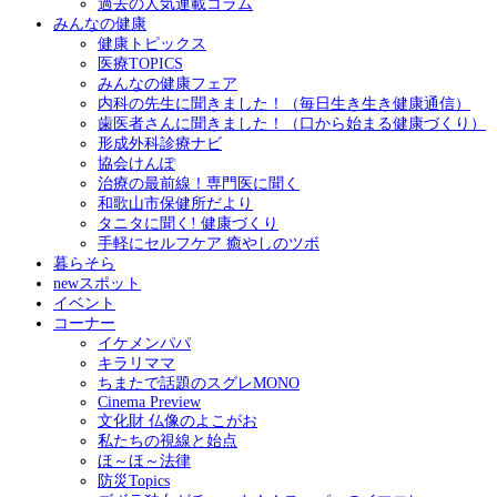
過去の人気連載コラム
みんなの健康
健康トピックス
医療TOPICS
みんなの健康フェア
内科の先生に聞きました！（毎日生き生き健康通信）
歯医者さんに聞きました！（口から始まる健康づくり）
形成外科診療ナビ
協会けんぽ
治療の最前線！専門医に聞く
和歌山市保健所だより
タニタに聞く! 健康づくり
手軽にセルフケア 癒やしのツボ
暮らそら
newスポット
イベント
コーナー
イケメンパパ
キラリママ
ちまたで話題のスグレMONO
Cinema Preview
文化財 仏像のよこがお
私たちの視線と始点
ほ～ほ～法律
防災Topics