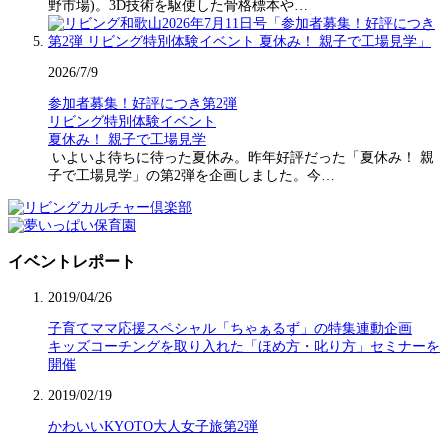
野市場)。3D技術を駆使した骨格標本や…
2026/7/9
参加者募集！好評につき第2弾
リビング特別体験イベント
夏休み！ 親子で工場見学
いよいよ待ちに待った夏休み。昨年好評だった「夏休み！ 親
子で工場見学」の第2弾を企画しました。今…
イベントレポート
2019/04/26
子育てママ応援スペシャル「ちゃぁるず」の特集連動企画
キッズコーチングを取り入れた「ほめ方・叱り方」セミナーを
開催
2019/02/19
かわいいKYOTO大人女子旅第2弾