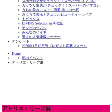
ズボラ独女がチェック！！スーパーのイマコレ
ガッツリ主夫が チェック！！スーパーのイマコレ
うちの飲みニスト・酒美 推しの一杯
おうちで美活ナチュラルビューティーライフ
トピックス
LIVING Selection in 和歌山
テレビのツムジ
みんなのイイネ
過去の人気連載コーナー
アンケート
2026年1月10日号プレゼント応募フォーム
Home
街のイベント
アトリエ・リーフ展
アトリエ・リーフ展