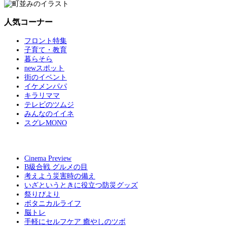
人気コーナー
フロント特集
子育て・教育
暮らそら
newスポット
街のイベント
イケメンパパ
キラリママ
テレビのツムジ
みんなのイイネ
スグレMONO
Cinema Preview
B級合戦 グルメの目
考えよう災害時の備え
いざというときに役立つ防災グッズ
祭りびより
ボタニカルライフ
脳トレ
手軽にセルフケア 癒やしのツボ