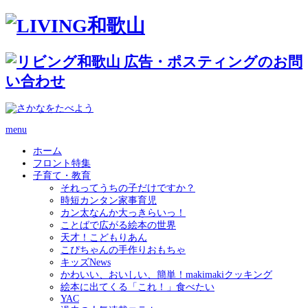
menu
ホーム
フロント特集
子育て・教育
それってうちの子だけですか？
時短カンタン家事育児
カン太なんか大っきらいっ！
ことばで広がる絵本の世界
天才！こどもりあん
こぴちゃんの手作りおもちゃ
キッズNews
かわいい、おいしい、簡単！makimakiクッキング
絵本に出てくる「これ！」食べたい
YAC