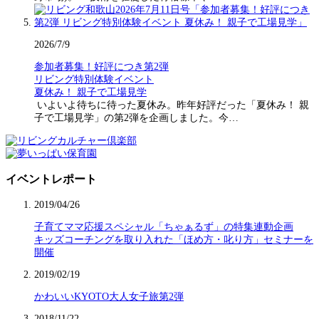
2026/7/9
参加者募集！好評につき第2弾
リビング特別体験イベント
夏休み！ 親子で工場見学
いよいよ待ちに待った夏休み。昨年好評だった「夏休み！ 親
子で工場見学」の第2弾を企画しました。今…
イベントレポート
2019/04/26
子育てママ応援スペシャル「ちゃぁるず」の特集連動企画
キッズコーチングを取り入れた「ほめ方・叱り方」セミナーを
開催
2019/02/19
かわいいKYOTO大人女子旅第2弾
2018/11/22