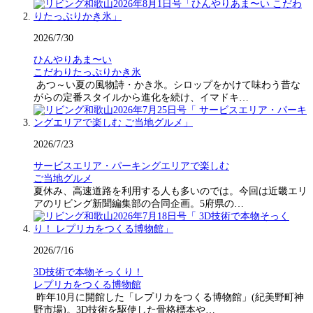
2026/7/30
ひんやりあま〜い
こだわりたっぷりかき氷
あつ～い夏の風物詩・かき氷。シロップをかけて味わう昔な
がらの定番スタイルから進化を続け、イマドキ…
2026/7/23
サービスエリア・パーキングエリアで楽しむ
ご当地グルメ
夏休み、高速道路を利用する人も多いのでは。今回は近畿エリ
アのリビング新聞編集部の合同企画。5府県の…
2026/7/16
3D技術で本物そっくり！
レプリカをつくる博物館
昨年10月に開館した「レプリカをつくる博物館」(紀美野町神
野市場)。3D技術を駆使した骨格標本や…