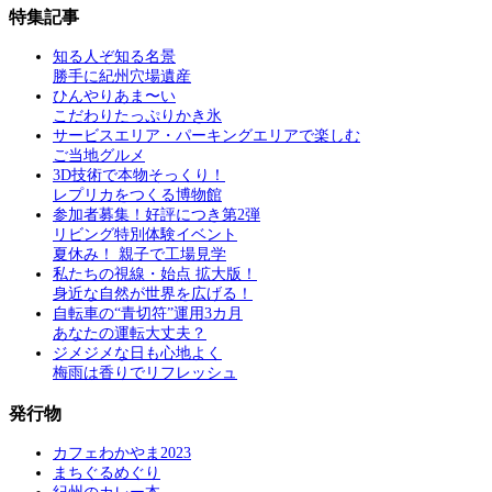
特集記事
知る人ぞ知る名景
勝手に紀州穴場遺産
ひんやりあま〜い
こだわりたっぷりかき氷
サービスエリア・パーキングエリアで楽しむ
ご当地グルメ
3D技術で本物そっくり！
レプリカをつくる博物館
参加者募集！好評につき第2弾
リビング特別体験イベント
夏休み！ 親子で工場見学
私たちの視線・始点 拡大版！
身近な自然が世界を広げる！
自転車の“青切符”運用3カ月
あなたの運転大丈夫？
ジメジメな日も心地よく
梅雨は香りでリフレッシュ
発行物
カフェわかやま2023
まちぐるめぐり