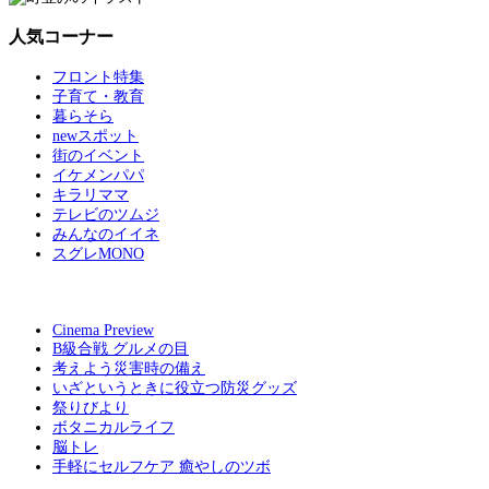
人気コーナー
フロント特集
子育て・教育
暮らそら
newスポット
街のイベント
イケメンパパ
キラリママ
テレビのツムジ
みんなのイイネ
スグレMONO
Cinema Preview
B級合戦 グルメの目
考えよう災害時の備え
いざというときに役立つ防災グッズ
祭りびより
ボタニカルライフ
脳トレ
手軽にセルフケア 癒やしのツボ