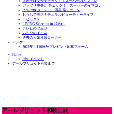
ズボラ独女がチェック！！スーパーのイマコレ
ガッツリ主夫が チェック！！スーパーのイマコレ
うちの飲みニスト・酒美 推しの一杯
おうちで美活ナチュラルビューティーライフ
トピックス
LIVING Selection in 和歌山
テレビのツムジ
みんなのイイネ
過去の人気連載コーナー
アンケート
2026年1月10日号プレゼント応募フォーム
Home
街のイベント
アールブリュット和歌山展
アールブリュット和歌山展