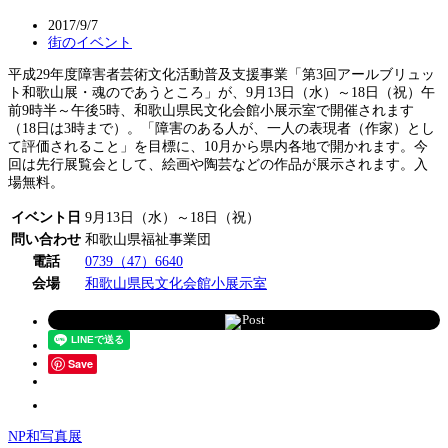
2017/9/7
街のイベント
平成29年度障害者芸術文化活動普及支援事業「第3回アールブリュッ
ト和歌山展・魂のであうところ」が、9月13日（水）～18日（祝）午
前9時半～午後5時、和歌山県民文化会館小展示室で開催されます
（18日は3時まで）。「障害のある人が、一人の表現者（作家）とし
て評価されること」を目標に、10月から県内各地で開かれます。今
回は先行展覧会として、絵画や陶芸などの作品が展示されます。入
場無料。
イベント日
9月13日（水）～18日（祝）
問い合わせ
和歌山県福祉事業団
電話
0739（47）6640
会場
和歌山県民文化会館小展示室
Post
Save
NP和写真展