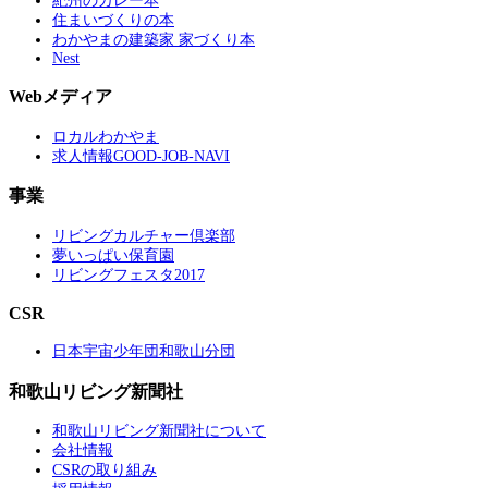
紀州のカレー本
住まいづくりの本
わかやまの建築家 家づくり本
Nest
Webメディア
ロカルわかやま
求人情報GOOD-JOB-NAVI
事業
リビングカルチャー倶楽部
夢いっぱい保育園
リビングフェスタ2017
CSR
日本宇宙少年団和歌山分団
和歌山リビング新聞社
和歌山リビング新聞社について
会社情報
CSRの取り組み