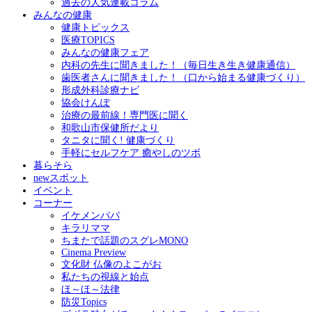
過去の人気連載コラム
みんなの健康
健康トピックス
医療TOPICS
みんなの健康フェア
内科の先生に聞きました！（毎日生き生き健康通信）
歯医者さんに聞きました！（口から始まる健康づくり）
形成外科診療ナビ
協会けんぽ
治療の最前線！専門医に聞く
和歌山市保健所だより
タニタに聞く! 健康づくり
手軽にセルフケア 癒やしのツボ
暮らそら
newスポット
イベント
コーナー
イケメンパパ
キラリママ
ちまたで話題のスグレMONO
Cinema Preview
文化財 仏像のよこがお
私たちの視線と始点
ほ～ほ～法律
防災Topics