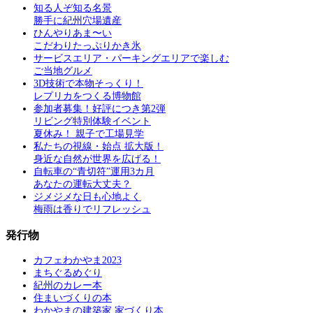
知る人ぞ知る名景
勝手に紀州穴場遺産
ひんやりあま〜い
こだわりたっぷりかき氷
サービスエリア・パーキングエリアで楽しむ
ご当地グルメ
3D技術で本物そっくり！
レプリカをつくる博物館
参加者募集！好評につき第2弾
リビング特別体験イベント
夏休み！ 親子で工場見学
私たちの視線・始点 拡大版！
身近な自然が世界を広げる！
自転車の“青切符”運用3カ月
あなたの運転大丈夫？
ジメジメな日も心地よく
梅雨は香りでリフレッシュ
発行物
カフェわかやま2023
まちぐるめぐり
紀州のカレー本
住まいづくりの本
わかやまの建築家 家づくり本