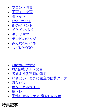
フロント特集
子育て・教育
暮らそら
newスポット
街のイベント
イケメンパパ
キラリママ
テレビのツムジ
みんなのイイネ
スグレMONO
Cinema Preview
B級合戦 グルメの目
考えよう災害時の備え
いざというときに役立つ防災グッズ
祭りびより
ボタニカルライフ
脳トレ
手軽にセルフケア 癒やしのツボ
特集記事