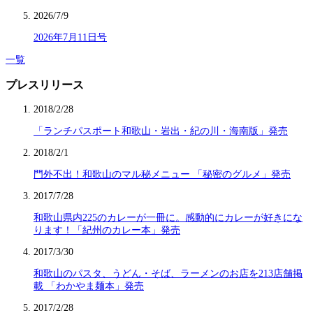
2026/7/9
2026年7月11日号
一覧
プレスリリース
2018/2/28
「ランチパスポート和歌山・岩出・紀の川・海南版」発売
2018/2/1
門外不出！和歌山のマル秘メニュー 「秘密のグルメ」発売
2017/7/28
和歌山県内225のカレーが一冊に。感動的にカレーが好きにな
ります！「紀州のカレー本」発売
2017/3/30
和歌山のパスタ、うどん・そば、ラーメンのお店を213店舗掲
載 「わかやま麺本」発売
2017/2/28