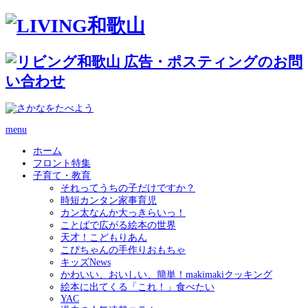
menu
ホーム
フロント特集
子育て・教育
それってうちの子だけですか？
時短カンタン家事育児
カン太なんか大っきらいっ！
ことばで広がる絵本の世界
天才！こどもりあん
こぴちゃんの手作りおもちゃ
キッズNews
かわいい、おいしい、簡単！makimakiクッキング
絵本に出てくる「これ！」食べたい
YAC