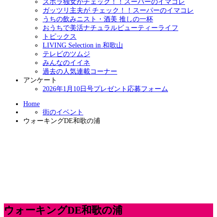
ズボラ独女がチェック！！スーパーのイマコレ
ガッツリ主夫が チェック！！スーパーのイマコレ
うちの飲みニスト・酒美 推しの一杯
おうちで美活ナチュラルビューティーライフ
トピックス
LIVING Selection in 和歌山
テレビのツムジ
みんなのイイネ
過去の人気連載コーナー
アンケート
2026年1月10日号プレゼント応募フォーム
Home
街のイベント
ウォーキングDE和歌の浦
ウォーキングDE和歌の浦