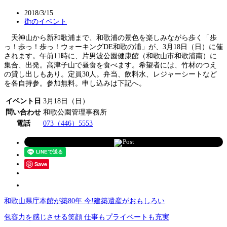
2018/3/15
街のイベント
天神山から新和歌浦まで、和歌浦の景色を楽しみながら歩く「歩
っ！歩っ！歩っ！ウォーキングDE和歌の浦」が、3月18日（日）に催
されます。午前11時に、片男波公園健康館（和歌山市和歌浦南）に
集合、出発。高津子山で昼食を食べます。希望者には、竹材のつえ
の貸し出しもあり。定員30人。弁当、飲料水、レジャーシートなど
を各自持参。参加無料。申し込みは下記へ。
イベント日
3月18日（日）
問い合わせ
和歌公園管理事務所
電話
073（446）5553
Post
Save
和歌山県庁本館が築80年 今!建築遺産がおもしろい
包容力を感じさせる笑顔 仕事もプライベートも充実