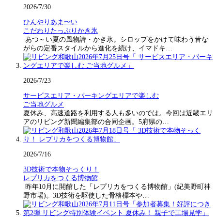
2026/7/30
ひんやりあま〜い
こだわりたっぷりかき氷
あつ～い夏の風物詩・かき氷。シロップをかけて味わう昔な
がらの定番スタイルから進化を続け、イマドキ…
2026/7/23
サービスエリア・パーキングエリアで楽しむ
ご当地グルメ
夏休み、高速道路を利用する人も多いのでは。今回は近畿エリ
アのリビング新聞編集部の合同企画。5府県の…
2026/7/16
3D技術で本物そっくり！
レプリカをつくる博物館
昨年10月に開館した「レプリカをつくる博物館」(紀美野町神
野市場)。3D技術を駆使した骨格標本や…