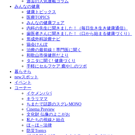
過去の人気連載コラム
みんなの健康
健康トピックス
医療TOPICS
みんなの健康フェア
内科の先生に聞きました！（毎日生き生き健康通信）
歯医者さんに聞きました！（口から始まる健康づくり）
形成外科診療ナビ
協会けんぽ
治療の最前線！専門医に聞く
和歌山市保健所だより
タニタに聞く! 健康づくり
手軽にセルフケア 癒やしのツボ
暮らそら
newスポット
イベント
コーナー
イケメンパパ
キラリママ
ちまたで話題のスグレMONO
Cinema Preview
文化財 仏像のよこがお
私たちの視線と始点
ほ～ほ～法律
防災Topics