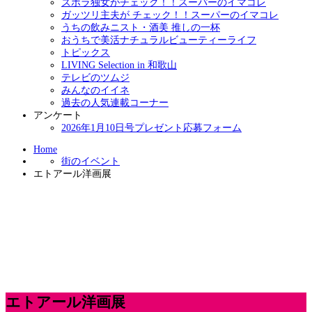
ズボラ独女がチェック！！スーパーのイマコレ
ガッツリ主夫が チェック！！スーパーのイマコレ
うちの飲みニスト・酒美 推しの一杯
おうちで美活ナチュラルビューティーライフ
トピックス
LIVING Selection in 和歌山
テレビのツムジ
みんなのイイネ
過去の人気連載コーナー
アンケート
2026年1月10日号プレゼント応募フォーム
Home
街のイベント
エトアール洋画展
エトアール洋画展