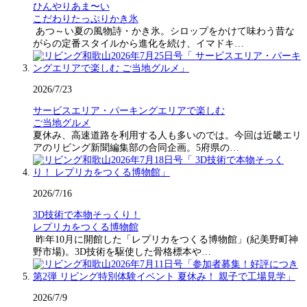
ひんやりあま〜い
こだわりたっぷりかき氷
あつ～い夏の風物詩・かき氷。シロップをかけて味わう昔な
がらの定番スタイルから進化を続け、イマドキ…
2026/7/23
サービスエリア・パーキングエリアで楽しむ
ご当地グルメ
夏休み、高速道路を利用する人も多いのでは。今回は近畿エリ
アのリビング新聞編集部の合同企画。5府県の…
2026/7/16
3D技術で本物そっくり！
レプリカをつくる博物館
昨年10月に開館した「レプリカをつくる博物館」(紀美野町神
野市場)。3D技術を駆使した骨格標本や…
2026/7/9