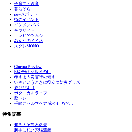
子育て・教育
暮らそら
newスポット
街のイベント
イケメンパパ
キラリママ
テレビのツムジ
みんなのイイネ
スグレMONO
Cinema Preview
B級合戦 グルメの目
考えよう災害時の備え
いざというときに役立つ防災グッズ
祭りびより
ボタニカルライフ
脳トレ
手軽にセルフケア 癒やしのツボ
特集記事
知る人ぞ知る名景
勝手に紀州穴場遺産