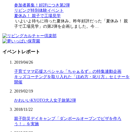
参加者募集！好評につき第2弾
リビング特別体験イベント
夏休み！ 親子で工場見学
いよいよ待ちに待った夏休み。昨年好評だった「夏休み！ 親
子で工場見学」の第2弾を企画しました。今…
イベントレポート
2019/04/26
子育てママ応援スペシャル「ちゃぁるず」の特集連動企画
キッズコーチングを取り入れた「ほめ方・叱り方」セミナーを
開催
2019/02/19
かわいいKYOTO大人女子旅第2弾
2018/11/22
親子防災デイキャンプ「ダンボールオーブンでピザを作ろ
う！」を実施