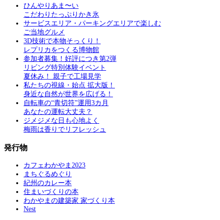
ひんやりあま〜い
こだわりたっぷりかき氷
サービスエリア・パーキングエリアで楽しむ
ご当地グルメ
3D技術で本物そっくり！
レプリカをつくる博物館
参加者募集！好評につき第2弾
リビング特別体験イベント
夏休み！ 親子で工場見学
私たちの視線・始点 拡大版！
身近な自然が世界を広げる！
自転車の“青切符”運用3カ月
あなたの運転大丈夫？
ジメジメな日も心地よく
梅雨は香りでリフレッシュ
発行物
カフェわかやま2023
まちぐるめぐり
紀州のカレー本
住まいづくりの本
わかやまの建築家 家づくり本
Nest