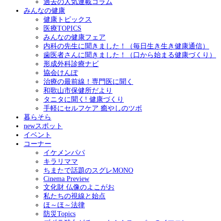
過去の人気連載コラム
みんなの健康
健康トピックス
医療TOPICS
みんなの健康フェア
内科の先生に聞きました！（毎日生き生き健康通信）
歯医者さんに聞きました！（口から始まる健康づくり）
形成外科診療ナビ
協会けんぽ
治療の最前線！専門医に聞く
和歌山市保健所だより
タニタに聞く! 健康づくり
手軽にセルフケア 癒やしのツボ
暮らそら
newスポット
イベント
コーナー
イケメンパパ
キラリママ
ちまたで話題のスグレMONO
Cinema Preview
文化財 仏像のよこがお
私たちの視線と始点
ほ～ほ～法律
防災Topics