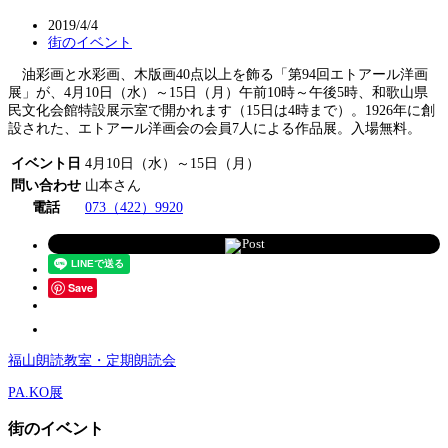
2019/4/4
街のイベント
油彩画と水彩画、木版画40点以上を飾る「第94回エトアール洋画
展」が、4月10日（水）～15日（月）午前10時～午後5時、和歌山県
民文化会館特設展示室で開かれます（15日は4時まで）。1926年に創
設された、エトアール洋画会の会員7人による作品展。入場無料。
イベント日
4月10日（水）～15日（月）
問い合わせ
山本さん
電話
073（422）9920
Post
Save
福山朗読教室・定期朗読会
PA.KO展
街のイベント