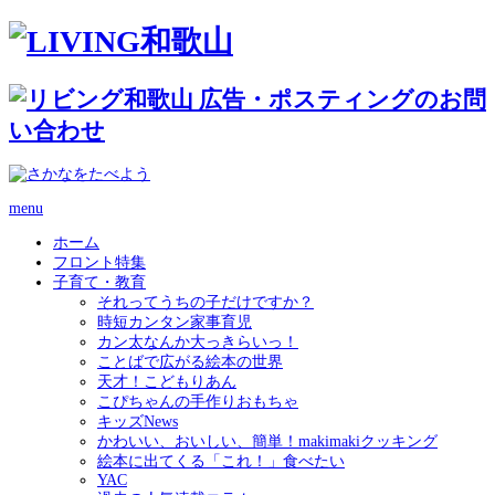
menu
ホーム
フロント特集
子育て・教育
それってうちの子だけですか？
時短カンタン家事育児
カン太なんか大っきらいっ！
ことばで広がる絵本の世界
天才！こどもりあん
こぴちゃんの手作りおもちゃ
キッズNews
かわいい、おいしい、簡単！makimakiクッキング
絵本に出てくる「これ！」食べたい
YAC