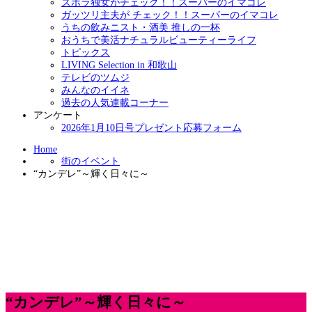
ズボラ独女がチェック！！スーパーのイマコレ
ガッツリ主夫が チェック！！スーパーのイマコレ
うちの飲みニスト・酒美 推しの一杯
おうちで美活ナチュラルビューティーライフ
トピックス
LIVING Selection in 和歌山
テレビのツムジ
みんなのイイネ
過去の人気連載コーナー
アンケート
2026年1月10日号プレゼント応募フォーム
Home
街のイベント
“カンデレ”～輝く日々に～
“カンデレ”～輝く日々に～