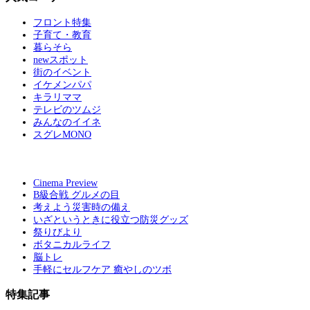
フロント特集
子育て・教育
暮らそら
newスポット
街のイベント
イケメンパパ
キラリママ
テレビのツムジ
みんなのイイネ
スグレMONO
Cinema Preview
B級合戦 グルメの目
考えよう災害時の備え
いざというときに役立つ防災グッズ
祭りびより
ボタニカルライフ
脳トレ
手軽にセルフケア 癒やしのツボ
特集記事