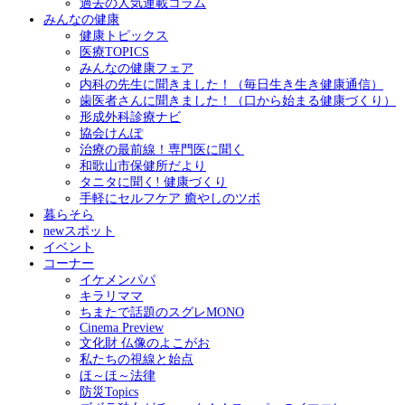
過去の人気連載コラム
みんなの健康
健康トピックス
医療TOPICS
みんなの健康フェア
内科の先生に聞きました！（毎日生き生き健康通信）
歯医者さんに聞きました！（口から始まる健康づくり）
形成外科診療ナビ
協会けんぽ
治療の最前線！専門医に聞く
和歌山市保健所だより
タニタに聞く! 健康づくり
手軽にセルフケア 癒やしのツボ
暮らそら
newスポット
イベント
コーナー
イケメンパパ
キラリママ
ちまたで話題のスグレMONO
Cinema Preview
文化財 仏像のよこがお
私たちの視線と始点
ほ～ほ～法律
防災Topics