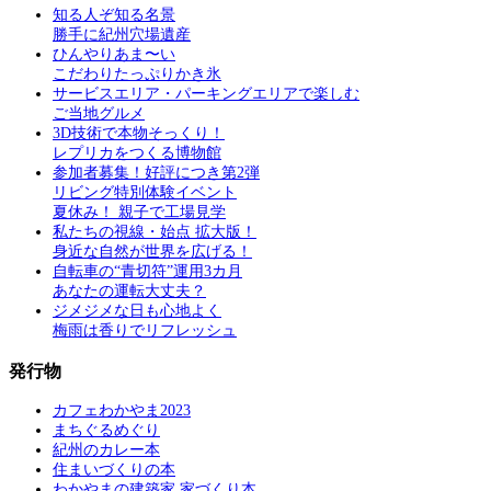
知る人ぞ知る名景
勝手に紀州穴場遺産
ひんやりあま〜い
こだわりたっぷりかき氷
サービスエリア・パーキングエリアで楽しむ
ご当地グルメ
3D技術で本物そっくり！
レプリカをつくる博物館
参加者募集！好評につき第2弾
リビング特別体験イベント
夏休み！ 親子で工場見学
私たちの視線・始点 拡大版！
身近な自然が世界を広げる！
自転車の“青切符”運用3カ月
あなたの運転大丈夫？
ジメジメな日も心地よく
梅雨は香りでリフレッシュ
発行物
カフェわかやま2023
まちぐるめぐり
紀州のカレー本
住まいづくりの本
わかやまの建築家 家づくり本