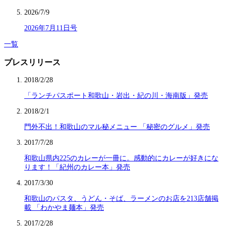
2026/7/9
2026年7月11日号
一覧
プレスリリース
2018/2/28
「ランチパスポート和歌山・岩出・紀の川・海南版」発売
2018/2/1
門外不出！和歌山のマル秘メニュー 「秘密のグルメ」発売
2017/7/28
和歌山県内225のカレーが一冊に。感動的にカレーが好きにな
ります！「紀州のカレー本」発売
2017/3/30
和歌山のパスタ、うどん・そば、ラーメンのお店を213店舗掲
載 「わかやま麺本」発売
2017/2/28