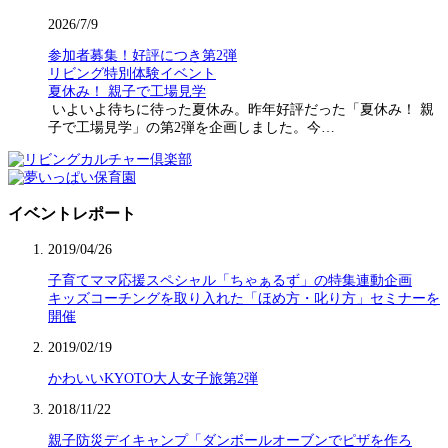
2026/7/9
参加者募集！好評につき第2弾
リビング特別体験イベント
夏休み！ 親子で工場見学
いよいよ待ちに待った夏休み。昨年好評だった「夏休み！ 親
子で工場見学」の第2弾を企画しました。今…
イベントレポート
2019/04/26
子育てママ応援スペシャル「ちゃぁるず」の特集連動企画
キッズコーチングを取り入れた「ほめ方・叱り方」セミナーを
開催
2019/02/19
かわいいKYOTO大人女子旅第2弾
2018/11/22
親子防災デイキャンプ「ダンボールオーブンでピザを作ろ