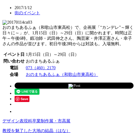
2017/1/12
街のイベント
おのまちあるふぁ（和歌山市東高松）で、企画展「“カンデレ”～輝く
日々に～」が、1月15日（日）～29日（日）に開かれます。時間は正
午～午後6時。鍛冶師・武田伸之さん、陶芸家・井澤正憲さん・幸子
さんの作品が並びます。初日午後2時からは対談も。入場無料。
イベント日
1月15日（日）～29日（日）
問い合わせ
おのまちあるふぁ
電話
073（460）2170
会場
おのまちあるふぁ（和歌山市東高松）
Post
Save
デザイン表現科卒業制作展・市高展
教授を魅了した大地の結晶（はな）