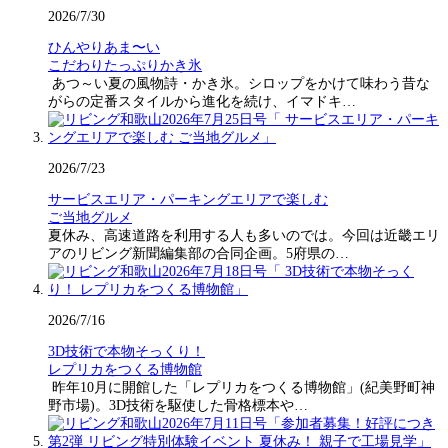
2026/7/30
ひんやりあま〜い
こだわりたっぷりかき氷
あつ～い夏の風物詩・かき氷。シロップをかけて味わう昔な
がらの定番スタイルから進化を続け、イマドキ…
2026/7/23
サービスエリア・パーキングエリアで楽しむ
ご当地グルメ
夏休み、高速道路を利用する人も多いのでは。今回は近畿エリ
アのリビング新聞編集部の合同企画。5府県の…
2026/7/16
3D技術で本物そっくり！
レプリカをつくる博物館
昨年10月に開館した「レプリカをつくる博物館」(紀美野町神
野市場)。3D技術を駆使した骨格標本や…