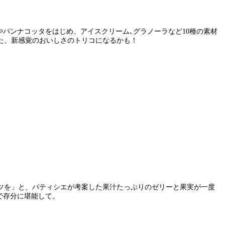
パンナコッタをはじめ、アイスクリーム､グラノーラなど10種の素材
た、新感覚のおいしさのトリコになるかも！
ツを」と、パティシエが考案した果汁たっぷりのゼリーと果実が一度
で存分に堪能して。