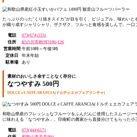
たっぷりのった“くり抜きスイカ”が目を引く、ビジュアル、味わいと
が織り成すシャリシャリ、ザクザク、ツルっと食感を楽しんで。一口
電話
073(674)3331
住所
紀の川市粉河3186-126
営業時間
午前10時～午後5時
定休日
年末年始
駐車場
あり
素材のおいしさ余すことなく存分に
なつやすみ 500円
DOLCE e CAFFE ARANCIA(ドルチェエカフェアランチャ)
和歌山県産のフレッシュなフルーツをふんだんに使用したスムージー
に味わえる「なつやすみ」。印南町の農家から直接分けてもらった小
電話
073(444)6171
住所
和歌山市毛見994