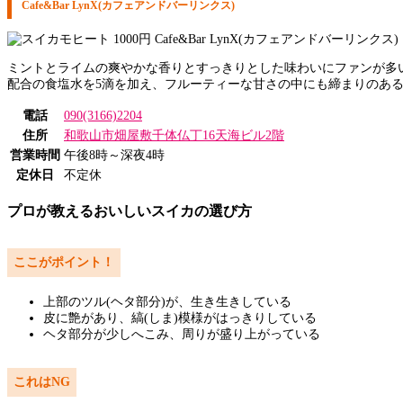
Cafe&Bar LynX(カフェアンドバーリンクス)
ミントとライムの爽やかな香りとすっきりとした味わいにファンが多
配合の食塩水を5滴を加え、フルーティーな甘さの中にも締まりのあ
電話
090(3166)2204
住所
和歌山市畑屋敷千体仏丁16天海ビル2階
営業時間
午後8時～深夜4時
定休日
不定休
プロが教えるおいしいスイカの選び方
ここがポイント！
上部のツル(ヘタ部分)が、生き生きしている
皮に艶があり、縞(しま)模様がはっきりしている
ヘタ部分が少しへこみ、周りが盛り上がっている
これはNG