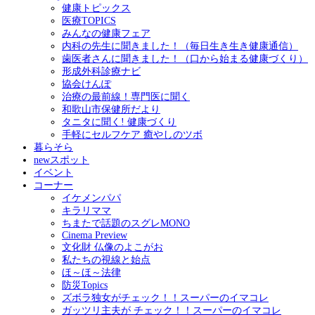
健康トピックス
医療TOPICS
みんなの健康フェア
内科の先生に聞きました！（毎日生き生き健康通信）
歯医者さんに聞きました！（口から始まる健康づくり）
形成外科診療ナビ
協会けんぽ
治療の最前線！専門医に聞く
和歌山市保健所だより
タニタに聞く! 健康づくり
手軽にセルフケア 癒やしのツボ
暮らそら
newスポット
イベント
コーナー
イケメンパパ
キラリママ
ちまたで話題のスグレMONO
Cinema Preview
文化財 仏像のよこがお
私たちの視線と始点
ほ～ほ～法律
防災Topics
ズボラ独女がチェック！！スーパーのイマコレ
ガッツリ主夫が チェック！！スーパーのイマコレ