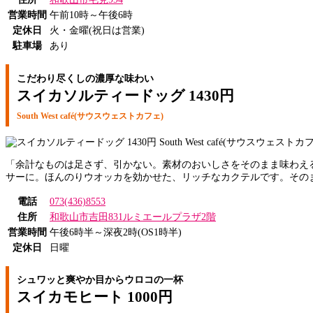
営業時間
午前10時～午後6時
定休日
火・金曜(祝日は営業)
駐車場
あり
こだわり尽くしの濃厚な味わい
スイカソルティードッグ 1430円
South West café(サウスウェストカフェ)
「余計なものは足さず、引かない。素材のおいしさをそのまま味わえ
サーに。ほんのりウオッカを効かせた、リッチなカクテルです。その
電話
073(436)8553
住所
和歌山市吉田831ルミエールプラザ2階
営業時間
午後6時半～深夜2時(OS1時半)
定休日
日曜
シュワッと爽やか目からウロコの一杯
スイカモヒート 1000円