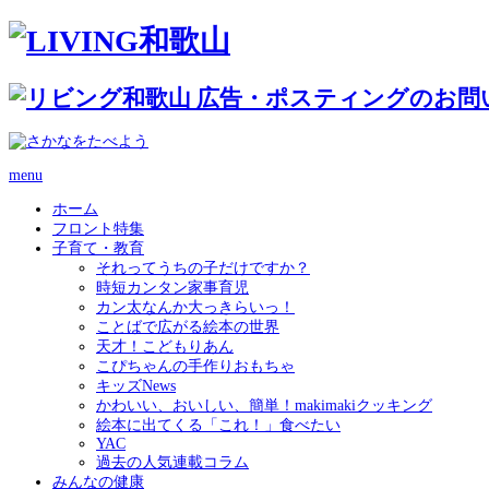
menu
ホーム
フロント特集
子育て・教育
それってうちの子だけですか？
時短カンタン家事育児
カン太なんか大っきらいっ！
ことばで広がる絵本の世界
天才！こどもりあん
こぴちゃんの手作りおもちゃ
キッズNews
かわいい、おいしい、簡単！makimakiクッキング
絵本に出てくる「これ！」食べたい
YAC
過去の人気連載コラム
みんなの健康