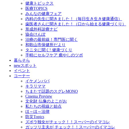
健康トピックス
医療TOPICS
みんなの健康フェア
内科の先生に聞きました！（毎日生き生き健康通信）
歯医者さんに聞きました！（口から始まる健康づくり）
形成外科診療ナビ
協会けんぽ
治療の最前線！専門医に聞く
和歌山市保健所だより
タニタに聞く! 健康づくり
手軽にセルフケア 癒やしのツボ
暮らそら
newスポット
イベント
コーナー
イケメンパパ
キラリママ
ちまたで話題のスグレMONO
Cinema Preview
文化財 仏像のよこがお
私たちの視線と始点
ほ～ほ～法律
防災Topics
ズボラ独女がチェック！！スーパーのイマコレ
ガッツリ主夫が チェック！！スーパーのイマコレ