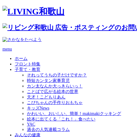
menu
ホーム
フロント特集
子育て・教育
それってうちの子だけですか？
時短カンタン家事育児
カン太なんか大っきらいっ！
ことばで広がる絵本の世界
天才！こどもりあん
こぴちゃんの手作りおもちゃ
キッズNews
かわいい、おいしい、簡単！makimakiクッキング
絵本に出てくる「これ！」食べたい
YAC
過去の人気連載コラム
みんなの健康