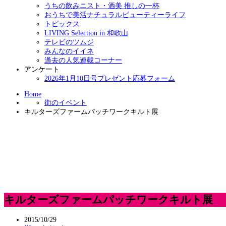
うちの飲みニスト・酒美 推しの一杯
おうちで美活ナチュラルビューティーライフ
トピックス
LIVING Selection in 和歌山
テレビのツムジ
みんなのイイネ
過去の人気連載コーナー
アンケート
2026年1月10日号プレゼント応募フォーム
Home
街のイベント
キルターズファームパッチワークキルト展
キルターズファームパッチワークキルト展
2015/10/29