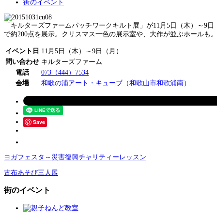
街のイベント
「キルターズファームパッチワークキルト展」が11月5日（木）～9
で約200点を展示。クリスマス一色の展示室や、大作が並ぶホールも
イベント日
11月5日（木）～9日（月）
問い合わせ
キルターズファーム
電話
073（444）7534
会場
和歌の浦アート・キューブ（和歌山市和歌浦南）
Save
ヨガフェスタ～災害復興チャリティーレッスン
古布あそび三人展
街のイベント