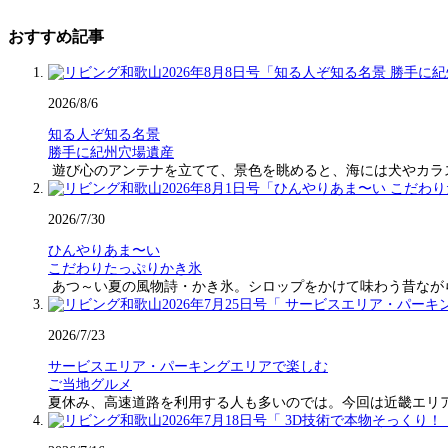
おすすめ記事
2026/8/6
知る人ぞ知る名景
勝手に紀州穴場遺産
遊び心のアンテナを立てて、景色を眺めると、海には犬やカラ
2026/7/30
ひんやりあま〜い
こだわりたっぷりかき氷
あつ～い夏の風物詩・かき氷。シロップをかけて味わう昔なが
2026/7/23
サービスエリア・パーキングエリアで楽しむ
ご当地グルメ
夏休み、高速道路を利用する人も多いのでは。今回は近畿エリ