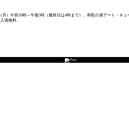
日（月）午前10時～午後5時（最終日は4時まで）、和歌の浦アート・キ
。入場無料。
Post