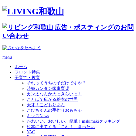
menu
ホーム
フロント特集
子育て・教育
それってうちの子だけですか？
時短カンタン家事育児
カン太なんか大っきらいっ！
ことばで広がる絵本の世界
天才！こどもりあん
こぴちゃんの手作りおもちゃ
キッズNews
かわいい、おいしい、簡単！makimakiクッキング
絵本に出てくる「これ！」食べたい
YAC