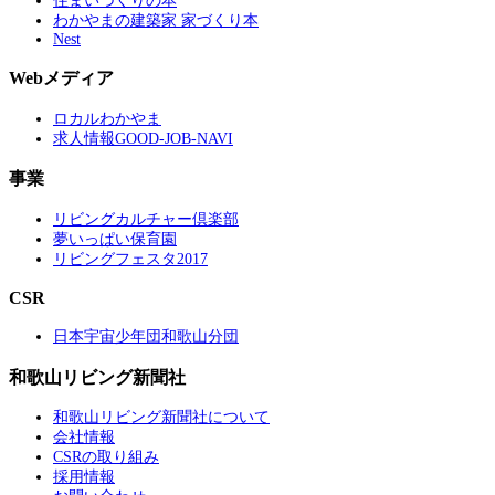
住まいづくりの本
わかやまの建築家 家づくり本
Nest
Webメディア
ロカルわかやま
求人情報GOOD-JOB-NAVI
事業
リビングカルチャー倶楽部
夢いっぱい保育園
リビングフェスタ2017
CSR
日本宇宙少年団和歌山分団
和歌山リビング新聞社
和歌山リビング新聞社について
会社情報
CSRの取り組み
採用情報