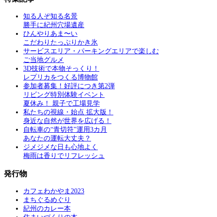
知る人ぞ知る名景
勝手に紀州穴場遺産
ひんやりあま〜い
こだわりたっぷりかき氷
サービスエリア・パーキングエリアで楽しむ
ご当地グルメ
3D技術で本物そっくり！
レプリカをつくる博物館
参加者募集！好評につき第2弾
リビング特別体験イベント
夏休み！ 親子で工場見学
私たちの視線・始点 拡大版！
身近な自然が世界を広げる！
自転車の“青切符”運用3カ月
あなたの運転大丈夫？
ジメジメな日も心地よく
梅雨は香りでリフレッシュ
発行物
カフェわかやま2023
まちぐるめぐり
紀州のカレー本