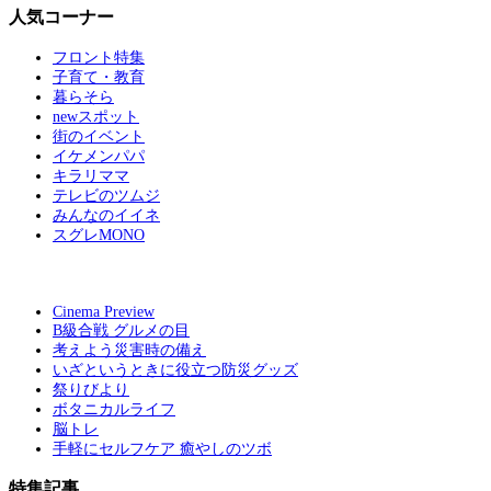
人気コーナー
フロント特集
子育て・教育
暮らそら
newスポット
街のイベント
イケメンパパ
キラリママ
テレビのツムジ
みんなのイイネ
スグレMONO
Cinema Preview
B級合戦 グルメの目
考えよう災害時の備え
いざというときに役立つ防災グッズ
祭りびより
ボタニカルライフ
脳トレ
手軽にセルフケア 癒やしのツボ
特集記事