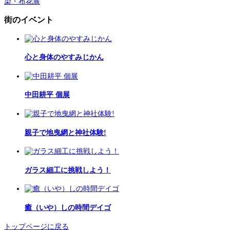
染・布花展
街のイベント
心と身体のやすみじかん
中田耕平 個展
親子で地曳網と神社体験!
ガラス細工に挑戦しよう！
癒（いや）しの時間デイゴ
トップページに戻る