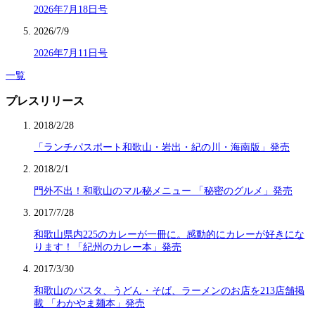
2026年7月18日号
2026/7/9
2026年7月11日号
一覧
プレスリリース
2018/2/28
「ランチパスポート和歌山・岩出・紀の川・海南版」発売
2018/2/1
門外不出！和歌山のマル秘メニュー 「秘密のグルメ」発売
2017/7/28
和歌山県内225のカレーが一冊に。感動的にカレーが好きにな
ります！「紀州のカレー本」発売
2017/3/30
和歌山のパスタ、うどん・そば、ラーメンのお店を213店舗掲
載 「わかやま麺本」発売