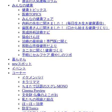
過去の人気連載コラム
みんなの健康
健康トピックス
医療TOPICS
みんなの健康フェア
内科の先生に聞きました！（毎日生き生き健康通信）
歯医者さんに聞きました！（口から始まる健康づくり）
形成外科診療ナビ
協会けんぽ
治療の最前線！専門医に聞く
和歌山市保健所だより
タニタに聞く! 健康づくり
手軽にセルフケア 癒やしのツボ
暮らそら
newスポット
イベント
コーナー
イケメンパパ
キラリママ
ちまたで話題のスグレMONO
Cinema Preview
文化財 仏像のよこがお
私たちの視線と始点
ほ～ほ～法律
防災Topics