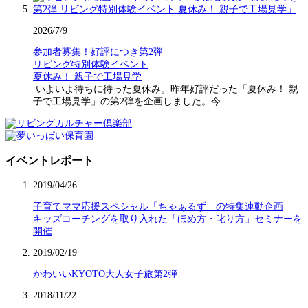
2026/7/9
参加者募集！好評につき第2弾
リビング特別体験イベント
夏休み！ 親子で工場見学
いよいよ待ちに待った夏休み。昨年好評だった「夏休み！ 親
子で工場見学」の第2弾を企画しました。今…
イベントレポート
2019/04/26
子育てママ応援スペシャル「ちゃぁるず」の特集連動企画
キッズコーチングを取り入れた「ほめ方・叱り方」セミナーを
開催
2019/02/19
かわいいKYOTO大人女子旅第2弾
2018/11/22