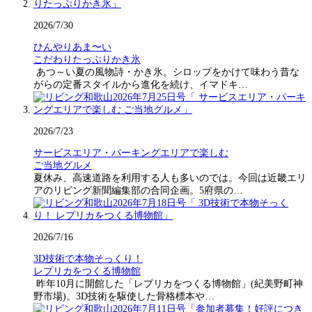
2026/7/30
ひんやりあま〜い
こだわりたっぷりかき氷
あつ～い夏の風物詩・かき氷。シロップをかけて味わう昔な
がらの定番スタイルから進化を続け、イマドキ…
2026/7/23
サービスエリア・パーキングエリアで楽しむ
ご当地グルメ
夏休み、高速道路を利用する人も多いのでは。今回は近畿エリ
アのリビング新聞編集部の合同企画。5府県の…
2026/7/16
3D技術で本物そっくり！
レプリカをつくる博物館
昨年10月に開館した「レプリカをつくる博物館」(紀美野町神
野市場)。3D技術を駆使した骨格標本や…