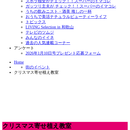
ズボラ独女がチェック！！スーパーのイマコレ
ガッツリ主夫が チェック！！スーパーのイマコレ
うちの飲みニスト・酒美 推しの一杯
おうちで美活ナチュラルビューティーライフ
トピックス
LIVING Selection in 和歌山
テレビのツムジ
みんなのイイネ
過去の人気連載コーナー
アンケート
2026年1月10日号プレゼント応募フォーム
Home
街のイベント
クリスマス寄せ植え教室
クリスマス寄せ植え教室