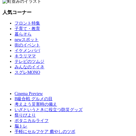
人気コーナー
フロント特集
子育て・教育
暮らそら
newスポット
街のイベント
イケメンパパ
キラリママ
テレビのツムジ
みんなのイイネ
スグレMONO
Cinema Preview
B級合戦 グルメの目
考えよう災害時の備え
いざというときに役立つ防災グッズ
祭りびより
ボタニカルライフ
脳トレ
手軽にセルフケア 癒やしのツボ