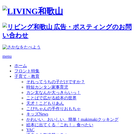
menu
ホーム
フロント特集
子育て・教育
それってうちの子だけですか？
時短カンタン家事育児
カン太なんか大っきらいっ！
ことばで広がる絵本の世界
天才！こどもりあん
こぴちゃんの手作りおもちゃ
キッズNews
かわいい、おいしい、簡単！makimakiクッキング
絵本に出てくる「これ！」食べたい
YAC