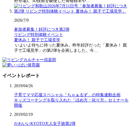
野市場)。3D技術を駆使した骨格標本や…
2026/7/9
参加者募集！好評につき第2弾
リビング特別体験イベント
夏休み！ 親子で工場見学
いよいよ待ちに待った夏休み。昨年好評だった「夏休み！ 親
子で工場見学」の第2弾を企画しました。今…
イベントレポート
2019/04/26
子育てママ応援スペシャル「ちゃぁるず」の特集連動企画
キッズコーチングを取り入れた「ほめ方・叱り方」セミナーを
開催
2019/02/19
かわいいKYOTO大人女子旅第2弾