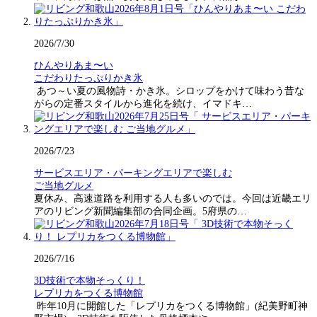
2026/7/30
ひんやりあま〜い
こだわりたっぷりかき氷
あつ～い夏の風物詩・かき氷。シロップをかけて味わう昔な
がらの定番スタイルから進化を続け、イマドキ…
2026/7/23
サービスエリア・パーキングエリアで楽しむ
ご当地グルメ
夏休み、高速道路を利用する人も多いのでは。今回は近畿エリ
アのリビング新聞編集部の合同企画。5府県の…
2026/7/16
3D技術で本物そっくり！
レプリカをつくる博物館
昨年10月に開館した「レプリカをつくる博物館」(紀美野町神