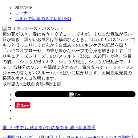
2017/2/16
コーナー
ちまたで話題のスグレMONO
梅の花が咲き、春はもうすぐそこ…。ですが、まだまだ気温が低い
日が続き、温かいお風呂は至福のひととき。“ポカポカバスソルト”で
もっとほっこりしませんか？自然志向のスキンケア化粧品を扱う
「ハウスオブローゼ」の香り豊かなハーブで心身を解きほぐす「コ
リキュアーズシリーズ」のバスソルト（330g、1620円）が今、注目
の的。「ショウガ根エキス、ショウガ根油、ショウガ根配合で、キ
ャップ2杯分のソルトを湯船に入れると、気分安らぐリーフィージン
ジャーの香りがバスルームいっぱいに広がります」と同店販売員の
長濱久美さんは説明します。
取材協力=近鉄百貨店和歌山店
Post
Save
厳しい中でも 戦えるだけの努力を 池上尚孝選手
一週間フレンズ。 2月18日（土）ロードショー ■ジストシネマ和歌山