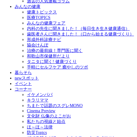
過去の人気連載コラム
みんなの健康
健康トピックス
医療TOPICS
みんなの健康フェア
内科の先生に聞きました！（毎日生き生き健康通信）
歯医者さんに聞きました！（口から始まる健康づくり）
形成外科診療ナビ
協会けんぽ
治療の最前線！専門医に聞く
和歌山市保健所だより
タニタに聞く! 健康づくり
手軽にセルフケア 癒やしのツボ
暮らそら
newスポット
イベント
コーナー
イケメンパパ
キラリママ
ちまたで話題のスグレMONO
Cinema Preview
文化財 仏像のよこがお
私たちの視線と始点
ほ～ほ～法律
防災Topics