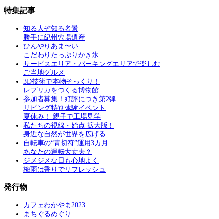
特集記事
知る人ぞ知る名景
勝手に紀州穴場遺産
ひんやりあま〜い
こだわりたっぷりかき氷
サービスエリア・パーキングエリアで楽しむ
ご当地グルメ
3D技術で本物そっくり！
レプリカをつくる博物館
参加者募集！好評につき第2弾
リビング特別体験イベント
夏休み！ 親子で工場見学
私たちの視線・始点 拡大版！
身近な自然が世界を広げる！
自転車の“青切符”運用3カ月
あなたの運転大丈夫？
ジメジメな日も心地よく
梅雨は香りでリフレッシュ
発行物
カフェわかやま2023
まちぐるめぐり