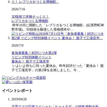
2026/7/16
3D技術で本物そっくり！
レプリカをつくる博物館
昨年10月に開館した「レプリカをつくる博物館」(紀美野町神
野市場)。3D技術を駆使した骨格標本や…
2026/7/9
参加者募集！好評につき第2弾
リビング特別体験イベント
夏休み！ 親子で工場見学
いよいよ待ちに待った夏休み。昨年好評だった「夏休み！ 親
子で工場見学」の第2弾を企画しました。今…
イベントレポート
2019/04/26
子育てママ応援スペシャル「ちゃぁるず」の特集連動企画