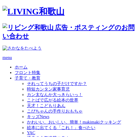
menu
ホーム
フロント特集
子育て・教育
それってうちの子だけですか？
時短カンタン家事育児
カン太なんか大っきらいっ！
ことばで広がる絵本の世界
天才！こどもりあん
こぴちゃんの手作りおもちゃ
キッズNews
かわいい、おいしい、簡単！makimakiクッキング
絵本に出てくる「これ！」食べたい
YAC