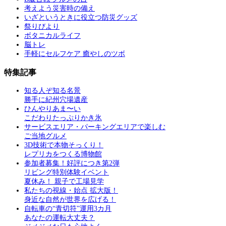
考えよう災害時の備え
いざというときに役立つ防災グッズ
祭りびより
ボタニカルライフ
脳トレ
手軽にセルフケア 癒やしのツボ
特集記事
知る人ぞ知る名景
勝手に紀州穴場遺産
ひんやりあま〜い
こだわりたっぷりかき氷
サービスエリア・パーキングエリアで楽しむ
ご当地グルメ
3D技術で本物そっくり！
レプリカをつくる博物館
参加者募集！好評につき第2弾
リビング特別体験イベント
夏休み！ 親子で工場見学
私たちの視線・始点 拡大版！
身近な自然が世界を広げる！
自転車の“青切符”運用3カ月
あなたの運転大丈夫？