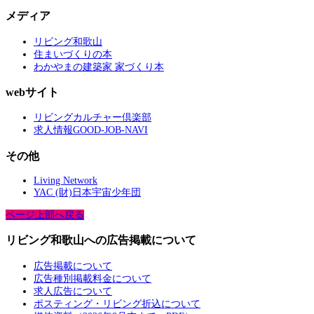
メディア
リビング和歌山
住まいづくりの本
わかやまの建築家 家づくり本
webサイト
リビングカルチャー倶楽部
求人情報GOOD-JOB-NAVI
その他
Living Network
YAC (財)日本宇宙少年団
ページ上部へ戻る
リビング和歌山への広告掲載について
広告掲載について
広告種別掲載料金について
求人広告について
ポスティング・リビング折込について