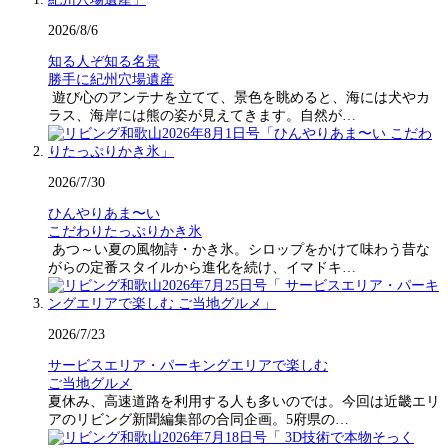
2026/8/6
知る人ぞ知る名景
勝手に紀州穴場遺産
遊び心のアンテナを立てて、景色を眺めると、海には犬やカ
ラス、海岸には熊の姿が見えてきます。自然が…
2026/7/30
ひんやりあま〜い
こだわりたっぷりかき氷
あつ～い夏の風物詩・かき氷。シロップをかけて味わう昔な
がらの定番スタイルから進化を続け、イマドキ…
2026/7/23
サービスエリア・パーキングエリアで楽しむ
ご当地グルメ
夏休み、高速道路を利用する人も多いのでは。今回は近畿エリ
アのリビング新聞編集部の合同企画。5府県の…