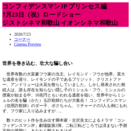
コンフィデンスマンJP プリンセス編
7月23日（祝）ロードショー
ジストシネマ和歌山 イオンシネマ和歌山
2020/7/23
コーナー
Cinema Preview
世界を巻き込む、壮大な騙し合い
世界有数の大富豪フウ家の当主、レイモンド・フウが他界。莫大
な遺産を巡り、レイモンドの子であるブリジット、クリストファ
ー、アンドリューは火花を散らしていました。しかし発表された相
続人は、誰も存在を知らない隠し子のミシェル・フウ。ミシェルの
捜索が始まる中、10兆円ともいわれる遺産を狙い、世界中からミシ
ェルの名を騙（かた）る詐欺師たちが大集合！ コンフィデンスマン
（信用詐欺師）のダー子、ボクちゃん、リチャードの3人も例にもれ
ず、フウ家に入り込みますが…。
数々のヒット作を生み出す脚本家・古沢良太によるドラマ「コン
フィデンスマンJP」劇場版第2弾。二転三転どころでは済まない予測
不能の展開に、あなたも騙されるはず。