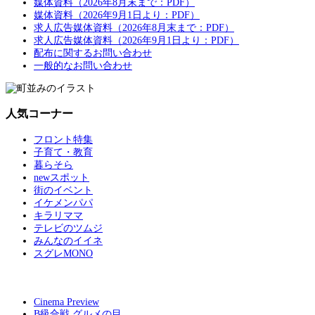
媒体資料（2026年8月末まで：PDF）
媒体資料（2026年9月1日より：PDF）
求人広告媒体資料（2026年8月末まで：PDF）
求人広告媒体資料（2026年9月1日より：PDF）
配布に関するお問い合わせ
一般的なお問い合わせ
人気コーナー
フロント特集
子育て・教育
暮らそら
newスポット
街のイベント
イケメンパパ
キラリママ
テレビのツムジ
みんなのイイネ
スグレMONO
Cinema Preview
B級合戦 グルメの目