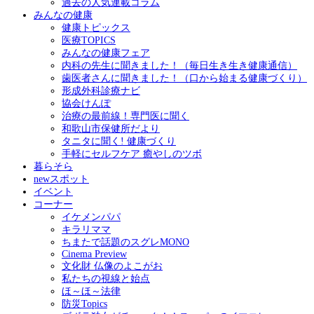
過去の人気連載コラム
みんなの健康
健康トピックス
医療TOPICS
みんなの健康フェア
内科の先生に聞きました！（毎日生き生き健康通信）
歯医者さんに聞きました！（口から始まる健康づくり）
形成外科診療ナビ
協会けんぽ
治療の最前線！専門医に聞く
和歌山市保健所だより
タニタに聞く! 健康づくり
手軽にセルフケア 癒やしのツボ
暮らそら
newスポット
イベント
コーナー
イケメンパパ
キラリママ
ちまたで話題のスグレMONO
Cinema Preview
文化財 仏像のよこがお
私たちの視線と始点
ほ～ほ～法律
防災Topics