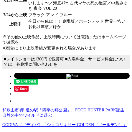
7/23から上映
いします〜／海底47m 古代マヤの死の迷宮／中島みゆ
き 夜会 VOL.20
7/24から上映
ブラック アンド ブルー
今日から俺は！！ 劇場版／ホーンテッド 世界一怖い
上映中
お化け屋敷／ほか
※その他の上映作品、上映時間については電話またはホームページ
で確認を
※都合により上映番組が変更される場合があります
■レイトショーは1300円で観賞可 ■入場料金、サービス料金につい
ては、各劇場に問い合わせを
Post
Save
和歌山市初! 道の駅「四季の郷公園」、FOOD HUNTER PARK誕生
自然の中でワイルドに遊ぶ
GODIVA（ゴディバ）「ショコリキサー GOLDEN（ゴールデン）」