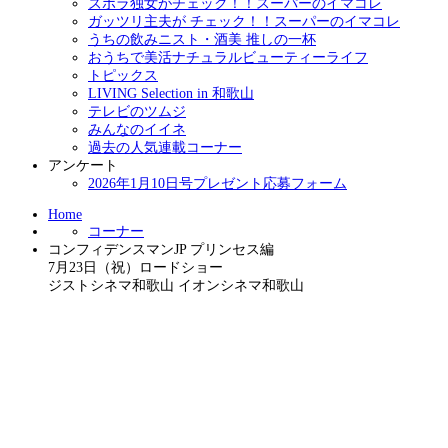
ズボラ独女がチェック！！スーパーのイマコレ
ガッツリ主夫が チェック！！スーパーのイマコレ
うちの飲みニスト・酒美 推しの一杯
おうちで美活ナチュラルビューティーライフ
トピックス
LIVING Selection in 和歌山
テレビのツムジ
みんなのイイネ
過去の人気連載コーナー
アンケート
2026年1月10日号プレゼント応募フォーム
Home
コーナー
コンフィデンスマンJP プリンセス編
7月23日（祝）ロードショー
ジストシネマ和歌山 イオンシネマ和歌山