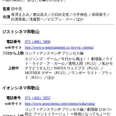
監督
田中亮
長澤まさみ／東出昌大／小日向文世／小手伸也 ／前田敦子／
出演
白濱亜嵐／滝藤賢一／ビビアン・スー／ほか
ジストシネマ和歌山
電話番号
073（480）5800
webサイト
http://www.o-entertainment.co.jp/xyst_cinema/
7/23から上映
コンフィデンスマンJP プリンセス編
エジソンズ・ゲーム／今日から俺は！！ 劇場版／ライ
ド・ライク・ア・ガール／透明人間（PG12）／私がモ
上映中
テてどうすんだ／WAVES ウェイブス（PG12）／
MOTHER マザー（PG12）／ランボー ラスト・ブラッ
ド（R15+）／ほか
イオンシネマ和歌山
電話番号
073（456）5055
webサイト
http://www.aeoncinema.com/cinema/wakayama/
コンフィデンスマンJP プリンセス編／劇場版 ひみつ×
戦士 ファントミラージュ！ 〜映画になってちょーだ