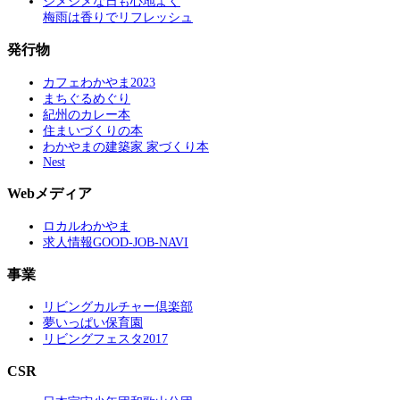
ジメジメな日も心地よく
梅雨は香りでリフレッシュ
発行物
カフェわかやま2023
まちぐるめぐり
紀州のカレー本
住まいづくりの本
わかやまの建築家 家づくり本
Nest
Webメディア
ロカルわかやま
求人情報GOOD-JOB-NAVI
事業
リビングカルチャー倶楽部
夢いっぱい保育園
リビングフェスタ2017
CSR