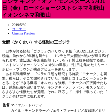
ゴジラ キング・オブ・モンスターズ 5月31
日（金）ロードショージストシネマ和歌山
イオンシネマ和歌山
2019/5/30
コーナー
Cinema Preview
覚醒（かくせい）する怪獣の王ゴジラ
日本が誇る怪獣「ゴジラ」のハリウッド版「GODZILLA ゴジラ」
続編。前作から5年後を舞台に、ゴジラと三大怪獣の戦いが繰り広げ
られます。渡辺謙が芹沢猪四郎（いしろう）博士役を続投する他、
「ストレンジャー・シングス 未知の世界」で注目を集めたミリー・
ボビー・ブラウンが映画デビューを果たします。
ある武装組織が、ゴジラの生態を研究する施設「モナーク」を襲
撃。彼らは、そこで開発されていた、怪獣とコミュニケーションを
とることができる機器「オルカ」を強奪。モナークの芹沢博士たち
は、武装組織を追いますが、キングギドラ、ラドン、モスラなど、
さまざまな怪獣たちが覚醒。それに呼応して、海中で眠っていたゴ
ジラが再び世界に現れます。
監督
マイケル・ドハティ
カイル・チャンドラー／ヴェラ・ファーミガ／渡辺謙／ミリ