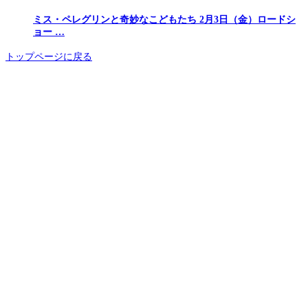
ミス・ペレグリンと奇妙なこどもたち 2月3日（金）ロードシ
ョー …
トップページに戻る