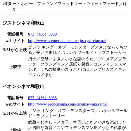
出演
ー・ボビー・ブラウン／ブラッドリー・ウィットフォード／ほ
か
ジストシネマ和歌山
電話番号
073（480）5800
webサイト
http://www.o-entertainment.co.jp/xyst_cinema/
ゴジラ キング・オブ・モンスターズ／さよならくちび
5/31から上映
る／長いお別れ／パラレルワールド・ラブストーリー
貞子／空母いぶき／小さな恋のうた／プロメア／ブラ
ック・クランズマン／居眠り磐音／コンフィデンスマ
上映中
ンJP／うちの執事が言うことには／レプリカズ／キン
グダム／ほか
イオンシネマ和歌山
電話番号
073（456）5055
webサイト
http://www.aeoncinema.com/cinema/wakayama/
ゴジラ キング・オブ・モンスターズ／パラレルワール
5/31から上映
ド・ラブストーリー
武蔵－むさし－／貞子／空母いぶき／小さな恋のうた
／居眠り磐音／コンフィデンスマンJP／うちの執事が
上映中