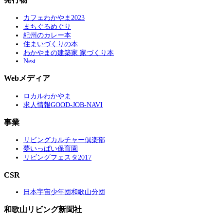
カフェわかやま2023
まちぐるめぐり
紀州のカレー本
住まいづくりの本
わかやまの建築家 家づくり本
Nest
Webメディア
ロカルわかやま
求人情報GOOD-JOB-NAVI
事業
リビングカルチャー倶楽部
夢いっぱい保育園
リビングフェスタ2017
CSR
日本宇宙少年団和歌山分団
和歌山リビング新聞社