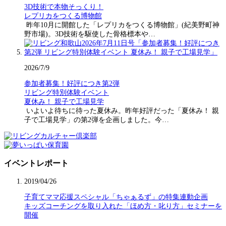
3D技術で本物そっくり！
レプリカをつくる博物館
昨年10月に開館した「レプリカをつくる博物館」(紀美野町神
野市場)。3D技術を駆使した骨格標本や…
2026/7/9
参加者募集！好評につき第2弾
リビング特別体験イベント
夏休み！ 親子で工場見学
いよいよ待ちに待った夏休み。昨年好評だった「夏休み！ 親
子で工場見学」の第2弾を企画しました。今…
イベントレポート
2019/04/26
子育てママ応援スペシャル「ちゃぁるず」の特集連動企画
キッズコーチングを取り入れた「ほめ方・叱り方」セミナーを
開催