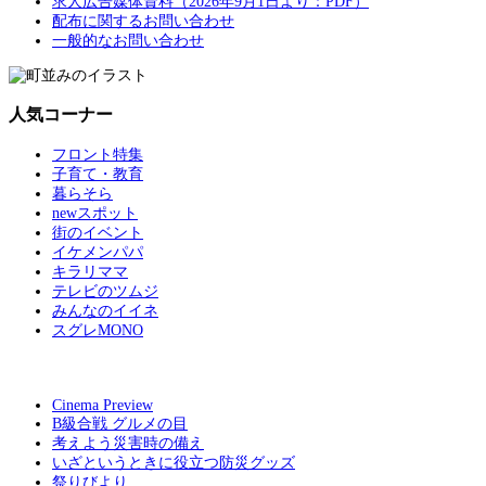
求人広告媒体資料（2026年9月1日より：PDF）
配布に関するお問い合わせ
一般的なお問い合わせ
人気コーナー
フロント特集
子育て・教育
暮らそら
newスポット
街のイベント
イケメンパパ
キラリママ
テレビのツムジ
みんなのイイネ
スグレMONO
Cinema Preview
B級合戦 グルメの目
考えよう災害時の備え
いざというときに役立つ防災グッズ
祭りびより