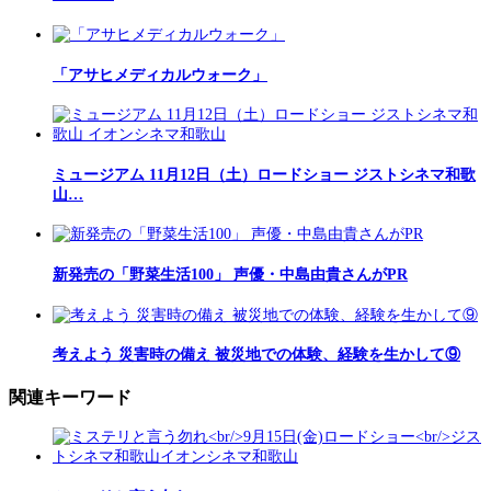
「アサヒメディカルウォーク」
ミュージアム 11月12日（土）ロードショー ジストシネマ和歌
山…
新発売の「野菜生活100」 声優・中島由貴さんがPR
考えよう 災害時の備え 被災地での体験、経験を生かして⑨
関連キーワード