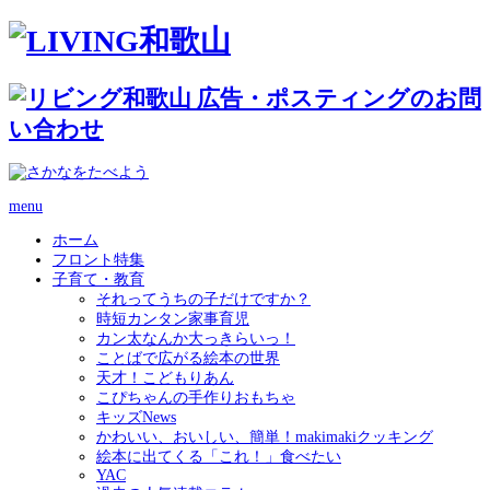
menu
ホーム
フロント特集
子育て・教育
それってうちの子だけですか？
時短カンタン家事育児
カン太なんか大っきらいっ！
ことばで広がる絵本の世界
天才！こどもりあん
こぴちゃんの手作りおもちゃ
キッズNews
かわいい、おいしい、簡単！makimakiクッキング
絵本に出てくる「これ！」食べたい
YAC