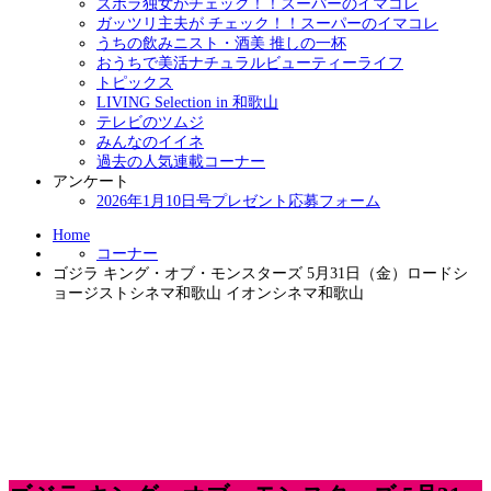
ズボラ独女がチェック！！スーパーのイマコレ
ガッツリ主夫が チェック！！スーパーのイマコレ
うちの飲みニスト・酒美 推しの一杯
おうちで美活ナチュラルビューティーライフ
トピックス
LIVING Selection in 和歌山
テレビのツムジ
みんなのイイネ
過去の人気連載コーナー
アンケート
2026年1月10日号プレゼント応募フォーム
Home
コーナー
ゴジラ キング・オブ・モンスターズ 5月31日（金）ロードシ
ョージストシネマ和歌山 イオンシネマ和歌山