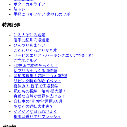
ボタニカルライフ
脳トレ
手軽にセルフケア 癒やしのツボ
特集記事
知る人ぞ知る名景
勝手に紀州穴場遺産
ひんやりあま〜い
こだわりたっぷりかき氷
サービスエリア・パーキングエリアで楽しむ
ご当地グルメ
3D技術で本物そっくり！
レプリカをつくる博物館
参加者募集！好評につき第2弾
リビング特別体験イベント
夏休み！ 親子で工場見学
私たちの視線・始点 拡大版！
身近な自然が世界を広げる！
自転車の“青切符”運用3カ月
あなたの運転大丈夫？
ジメジメな日も心地よく
梅雨は香りでリフレッシュ
発行物