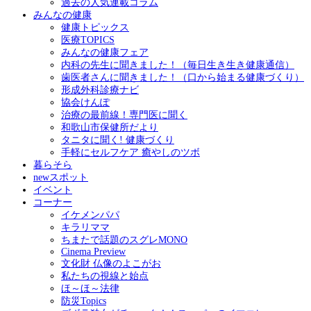
過去の人気連載コラム
みんなの健康
健康トピックス
医療TOPICS
みんなの健康フェア
内科の先生に聞きました！（毎日生き生き健康通信）
歯医者さんに聞きました！（口から始まる健康づくり）
形成外科診療ナビ
協会けんぽ
治療の最前線！専門医に聞く
和歌山市保健所だより
タニタに聞く! 健康づくり
手軽にセルフケア 癒やしのツボ
暮らそら
newスポット
イベント
コーナー
イケメンパパ
キラリママ
ちまたで話題のスグレMONO
Cinema Preview
文化財 仏像のよこがお
私たちの視線と始点
ほ～ほ～法律
防災Topics