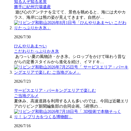
知る人ぞ知る名景
勝手に紀州穴場遺産
遊び心のアンテナを立てて、景色を眺めると、海には犬やカ
ラス、海岸には熊の姿が見えてきます。自然が…
2026/7/30
ひんやりあま〜い
こだわりたっぷりかき氷
あつ～い夏の風物詩・かき氷。シロップをかけて味わう昔な
がらの定番スタイルから進化を続け、イマドキ…
2026/7/23
サービスエリア・パーキングエリアで楽しむ
ご当地グルメ
夏休み、高速道路を利用する人も多いのでは。今回は近畿エリ
アのリビング新聞編集部の合同企画。5府県の…
2026/7/16