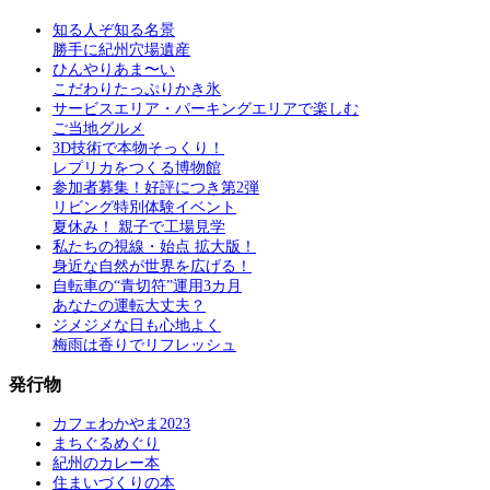
知る人ぞ知る名景
勝手に紀州穴場遺産
ひんやりあま〜い
こだわりたっぷりかき氷
サービスエリア・パーキングエリアで楽しむ
ご当地グルメ
3D技術で本物そっくり！
レプリカをつくる博物館
参加者募集！好評につき第2弾
リビング特別体験イベント
夏休み！ 親子で工場見学
私たちの視線・始点 拡大版！
身近な自然が世界を広げる！
自転車の“青切符”運用3カ月
あなたの運転大丈夫？
ジメジメな日も心地よく
梅雨は香りでリフレッシュ
発行物
カフェわかやま2023
まちぐるめぐり
紀州のカレー本
住まいづくりの本