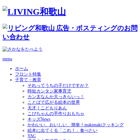
menu
ホーム
フロント特集
子育て・教育
それってうちの子だけですか？
時短カンタン家事育児
カン太なんか大っきらいっ！
ことばで広がる絵本の世界
天才！こどもりあん
こぴちゃんの手作りおもちゃ
キッズNews
かわいい、おいしい、簡単！makimakiクッキング
絵本に出てくる「これ！」食べたい
YAC