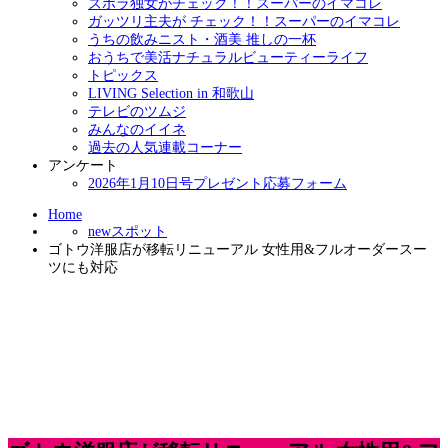
ズボラ独女がチェック！！スーパーのイマコレ
ガッツリ主夫が チェック！！スーパーのイマコレ
うちの飲みニスト・酒美 推しの一杯
おうちで美活ナチュラルビューティーライフ
トピックス
LIVING Selection in 和歌山
テレビのツムジ
みんなのイイネ
過去の人気連載コーナー
アンケート
2026年1月10日号プレゼント応募フォーム
Home
newスポット
ゴトウ洋服店が移転リニューアル 女性用&フルオーダースー
ツにも対応