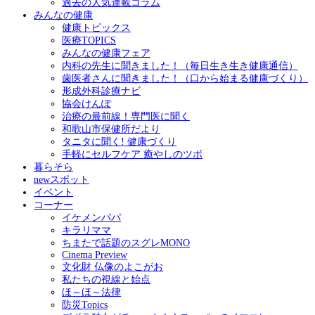
過去の人気連載コラム
みんなの健康
健康トピックス
医療TOPICS
みんなの健康フェア
内科の先生に聞きました！（毎日生き生き健康通信）
歯医者さんに聞きました！（口から始まる健康づくり）
形成外科診療ナビ
協会けんぽ
治療の最前線！専門医に聞く
和歌山市保健所だより
タニタに聞く! 健康づくり
手軽にセルフケア 癒やしのツボ
暮らそら
newスポット
イベント
コーナー
イケメンパパ
キラリママ
ちまたで話題のスグレMONO
Cinema Preview
文化財 仏像のよこがお
私たちの視線と始点
ほ～ほ～法律
防災Topics