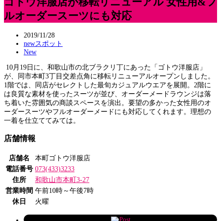
ゴトウ洋服店が移転リニューアル 女性用&フ
ルオーダースーツにも対応
2019/11/28
newスポット
New
10月19日に、和歌山市の北ブラクリ丁にあった「ゴトウ洋服店」
が、同市本町3丁目交差点角に移転リニューアルオープンしました。
1階では、同店がセレクトした最旬カジュアルウエアを展開。2階に
は良質な素材を使ったスーツが並び、オーダーメードラウンジは落
ち着いた雰囲気の商談スペースを演出。要望の多かった女性用のオ
ーダースーツやフルオーダーメードにも対応してくれます。理想の
一着を仕立ててみては。
店舗情報
店舗名
本町ゴトウ洋服店
電話番号
073(433)3233
住所
和歌山市本町3-27
営業時間
午前10時～午後7時
休日
火曜
Post