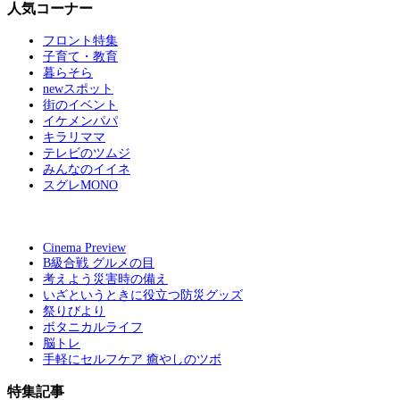
人気コーナー
フロント特集
子育て・教育
暮らそら
newスポット
街のイベント
イケメンパパ
キラリママ
テレビのツムジ
みんなのイイネ
スグレMONO
Cinema Preview
B級合戦 グルメの目
考えよう災害時の備え
いざというときに役立つ防災グッズ
祭りびより
ボタニカルライフ
脳トレ
手軽にセルフケア 癒やしのツボ
特集記事