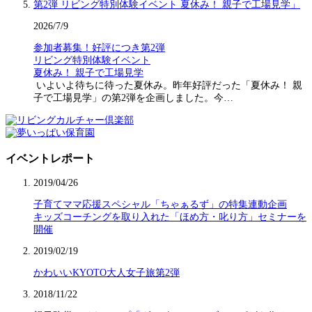
2026/7/9
参加者募集！好評につき第2弾
リビング特別体験イベント
夏休み！ 親子で工場見学
いよいよ待ちに待った夏休み。昨年好評だった「夏休み！ 親
子で工場見学」の第2弾を企画しました。今…
イベントレポート
2019/04/26
子育てママ応援スペシャル「ちゃぁるず」の特集連動企画
キッズコーチングを取り入れた「ほめ方・叱り方」セミナーを
開催
2019/02/19
かわいいKYOTO大人女子旅第2弾
2018/11/22