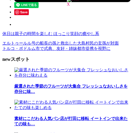
Save
休日は親子の時間を楽しむ ほっこり笑顔の癒やし系
エルトゥールル号の船長の孫と救出した大島村民の玄孫が対面
トルコ・ボドルム市で式典、友好・姉妹都市提携を視野に
newスポット
厳選された季節のフルーツが大集合 フレッシュなおいしさを
存分に味…
素材にこだわる人気パン店が打田に移転 イートインで出来た
ての味も…