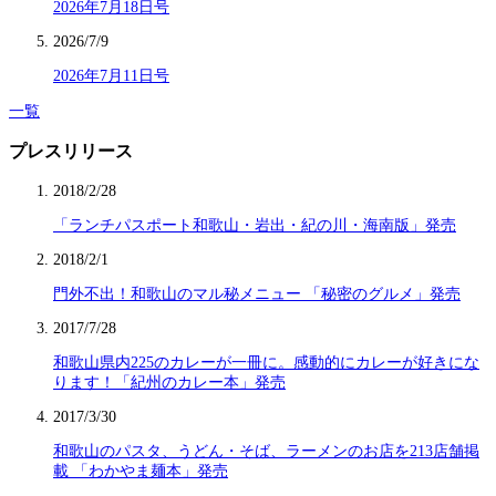
2026年7月18日号
2026/7/9
2026年7月11日号
一覧
プレスリリース
2018/2/28
「ランチパスポート和歌山・岩出・紀の川・海南版」発売
2018/2/1
門外不出！和歌山のマル秘メニュー 「秘密のグルメ」発売
2017/7/28
和歌山県内225のカレーが一冊に。感動的にカレーが好きにな
ります！「紀州のカレー本」発売
2017/3/30
和歌山のパスタ、うどん・そば、ラーメンのお店を213店舗掲
載 「わかやま麺本」発売