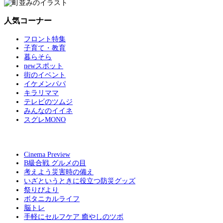
人気コーナー
フロント特集
子育て・教育
暮らそら
newスポット
街のイベント
イケメンパパ
キラリママ
テレビのツムジ
みんなのイイネ
スグレMONO
Cinema Preview
B級合戦 グルメの目
考えよう災害時の備え
いざというときに役立つ防災グッズ
祭りびより
ボタニカルライフ
脳トレ
手軽にセルフケア 癒やしのツボ