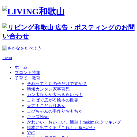
menu
ホーム
フロント特集
子育て・教育
それってうちの子だけですか？
時短カンタン家事育児
カン太なんか大っきらいっ！
ことばで広がる絵本の世界
天才！こどもりあん
こぴちゃんの手作りおもちゃ
キッズNews
かわいい、おいしい、簡単！makimakiクッキング
絵本に出てくる「これ！」食べたい
YAC