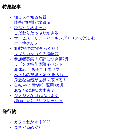
特集記事
知る人ぞ知る名景
勝手に紀州穴場遺産
ひんやりあま〜い
こだわりたっぷりかき氷
サービスエリア・パーキングエリアで楽しむ
ご当地グルメ
3D技術で本物そっくり！
レプリカをつくる博物館
参加者募集！好評につき第2弾
リビング特別体験イベント
夏休み！ 親子で工場見学
私たちの視線・始点 拡大版！
身近な自然が世界を広げる！
自転車の“青切符”運用3カ月
あなたの運転大丈夫？
ジメジメな日も心地よく
梅雨は香りでリフレッシュ
発行物
カフェわかやま2023
まちぐるめぐり