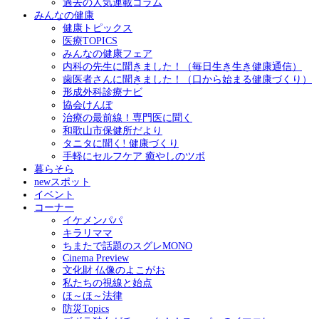
過去の人気連載コラム
みんなの健康
健康トピックス
医療TOPICS
みんなの健康フェア
内科の先生に聞きました！（毎日生き生き健康通信）
歯医者さんに聞きました！（口から始まる健康づくり）
形成外科診療ナビ
協会けんぽ
治療の最前線！専門医に聞く
和歌山市保健所だより
タニタに聞く! 健康づくり
手軽にセルフケア 癒やしのツボ
暮らそら
newスポット
イベント
コーナー
イケメンパパ
キラリママ
ちまたで話題のスグレMONO
Cinema Preview
文化財 仏像のよこがお
私たちの視線と始点
ほ～ほ～法律
防災Topics