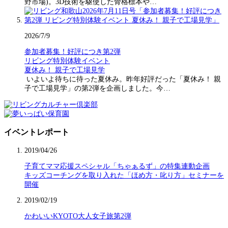
野市場)。3D技術を駆使した骨格標本や…
2026/7/9
参加者募集！好評につき第2弾
リビング特別体験イベント
夏休み！ 親子で工場見学
いよいよ待ちに待った夏休み。昨年好評だった「夏休み！ 親
子で工場見学」の第2弾を企画しました。今…
イベントレポート
2019/04/26
子育てママ応援スペシャル「ちゃぁるず」の特集連動企画
キッズコーチングを取り入れた「ほめ方・叱り方」セミナーを
開催
2019/02/19
かわいいKYOTO大人女子旅第2弾