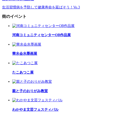
生活習慣病を予防して健康寿命を延ばそう！Vo.3
街のイベント
河南コミュニティセンターOB作品展
華水会水墨画展
たこあつこ展
親と子のおりがみ教室
わかやま文芸フェスティバル