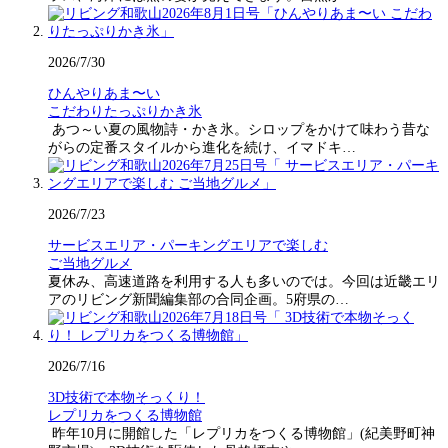
2026/7/30
ひんやりあま〜い
こだわりたっぷりかき氷
あつ～い夏の風物詩・かき氷。シロップをかけて味わう昔な
がらの定番スタイルから進化を続け、イマドキ…
2026/7/23
サービスエリア・パーキングエリアで楽しむ
ご当地グルメ
夏休み、高速道路を利用する人も多いのでは。今回は近畿エリ
アのリビング新聞編集部の合同企画。5府県の…
2026/7/16
3D技術で本物そっくり！
レプリカをつくる博物館
昨年10月に開館した「レプリカをつくる博物館」(紀美野町神