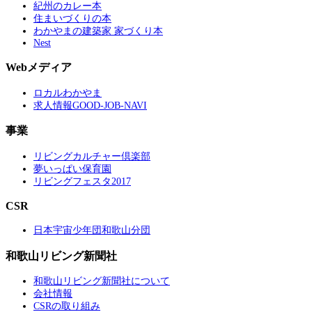
紀州のカレー本
住まいづくりの本
わかやまの建築家 家づくり本
Nest
Webメディア
ロカルわかやま
求人情報GOOD-JOB-NAVI
事業
リビングカルチャー倶楽部
夢いっぱい保育園
リビングフェスタ2017
CSR
日本宇宙少年団和歌山分団
和歌山リビング新聞社
和歌山リビング新聞社について
会社情報
CSRの取り組み