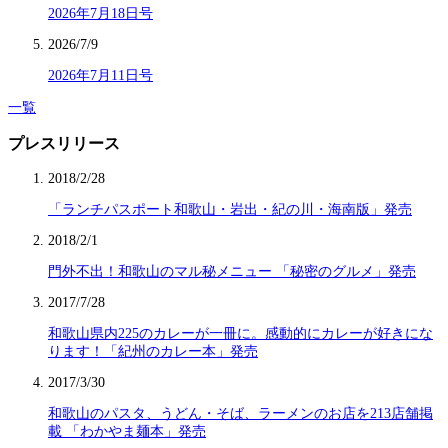
2026年7月18日号
2026/7/9
2026年7月11日号
一覧
プレスリリース
2018/2/28
「ランチパスポート和歌山・岩出・紀の川・海南版」発売
2018/2/1
門外不出！和歌山のマル秘メニュー 「秘密のグルメ」発売
2017/7/28
和歌山県内225のカレーが一冊に。感動的にカレーが好きにな
ります！「紀州のカレー本」発売
2017/3/30
和歌山のパスタ、うどん・そば、ラーメンのお店を213店舗掲
載 「わかやま麺本」発売