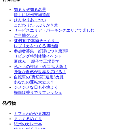
知る人ぞ知る名景
勝手に紀州穴場遺産
ひんやりあま〜い
こだわりたっぷりかき氷
サービスエリア・パーキングエリアで楽しむ
ご当地グルメ
3D技術で本物そっくり！
レプリカをつくる博物館
参加者募集！好評につき第2弾
リビング特別体験イベント
夏休み！ 親子で工場見学
私たちの視線・始点 拡大版！
身近な自然が世界を広げる！
自転車の“青切符”運用3カ月
あなたの運転大丈夫？
ジメジメな日も心地よく
梅雨は香りでリフレッシュ
発行物
カフェわかやま2023
まちぐるめぐり
紀州のカレー本