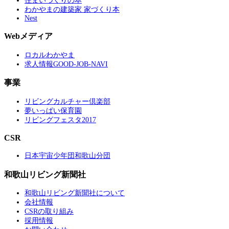
住まいづくりの本
わかやまの建築家 家づくり本
Nest
Webメディア
ロカルわかやま
求人情報GOOD-JOB-NAVI
事業
リビングカルチャー倶楽部
夢いっぱい保育園
リビングフェスタ2017
CSR
日本宇宙少年団和歌山分団
和歌山リビング新聞社
和歌山リビング新聞社について
会社情報
CSRの取り組み
採用情報