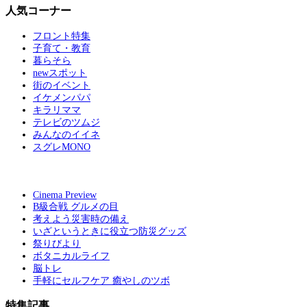
人気コーナー
フロント特集
子育て・教育
暮らそら
newスポット
街のイベント
イケメンパパ
キラリママ
テレビのツムジ
みんなのイイネ
スグレMONO
Cinema Preview
B級合戦 グルメの目
考えよう災害時の備え
いざというときに役立つ防災グッズ
祭りびより
ボタニカルライフ
脳トレ
手軽にセルフケア 癒やしのツボ
特集記事