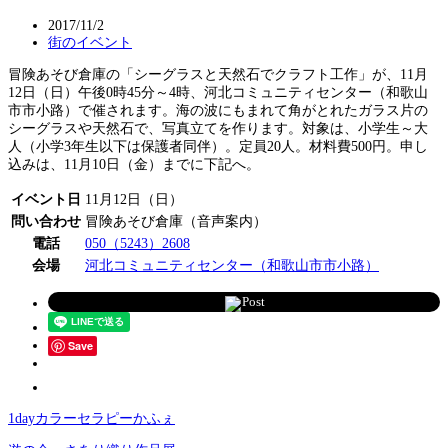
2017/11/2
街のイベント
冒険あそび倉庫の「シーグラスと天然石でクラフト工作」が、11月
12日（日）午後0時45分～4時、河北コミュニティセンター（和歌山
市市小路）で催されます。海の波にもまれて角がとれたガラス片の
シーグラスや天然石で、写真立てを作ります。対象は、小学生～大
人（小学3年生以下は保護者同伴）。定員20人。材料費500円。申し
込みは、11月10日（金）までに下記へ。
イベント日
11月12日（日）
問い合わせ
冒険あそび倉庫（音声案内）
電話
050（5243）2608
会場
河北コミュニティセンター（和歌山市市小路）
Post
Save
1dayカラーセラピーかふぇ