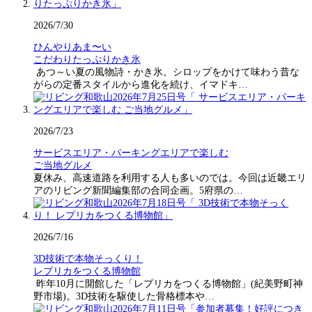
2026/7/30
ひんやりあま〜い
こだわりたっぷりかき氷
あつ～い夏の風物詩・かき氷。シロップをかけて味わう昔な
がらの定番スタイルから進化を続け、イマドキ…
2026/7/23
サービスエリア・パーキングエリアで楽しむ
ご当地グルメ
夏休み、高速道路を利用する人も多いのでは。今回は近畿エリ
アのリビング新聞編集部の合同企画。5府県の…
2026/7/16
3D技術で本物そっくり！
レプリカをつくる博物館
昨年10月に開館した「レプリカをつくる博物館」(紀美野町神
野市場)。3D技術を駆使した骨格標本や…