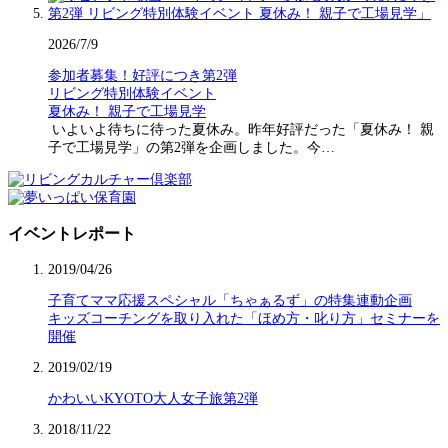
2026/7/9
参加者募集！好評につき第2弾
リビング特別体験イベント
夏休み！ 親子で工場見学
いよいよ待ちに待った夏休み。昨年好評だった「夏休み！ 親
子で工場見学」の第2弾を企画しました。今…
イベントレポート
2019/04/26
子育てママ応援スペシャル「ちゃぁるず」の特集連動企画
キッズコーチングを取り入れた「ほめ方・叱り方」セミナーを
開催
2019/02/19
かわいいKYOTO大人女子旅第2弾
2018/11/22