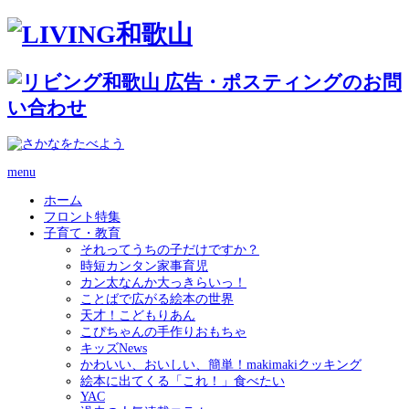
menu
ホーム
フロント特集
子育て・教育
それってうちの子だけですか？
時短カンタン家事育児
カン太なんか大っきらいっ！
ことばで広がる絵本の世界
天才！こどもりあん
こぴちゃんの手作りおもちゃ
キッズNews
かわいい、おいしい、簡単！makimakiクッキング
絵本に出てくる「これ！」食べたい
YAC