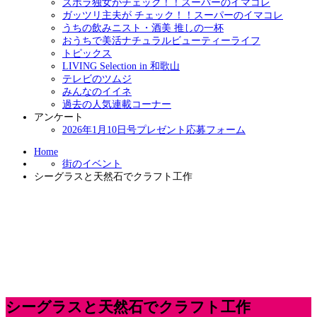
ズボラ独女がチェック！！スーパーのイマコレ
ガッツリ主夫が チェック！！スーパーのイマコレ
うちの飲みニスト・酒美 推しの一杯
おうちで美活ナチュラルビューティーライフ
トピックス
LIVING Selection in 和歌山
テレビのツムジ
みんなのイイネ
過去の人気連載コーナー
アンケート
2026年1月10日号プレゼント応募フォーム
Home
街のイベント
シーグラスと天然石でクラフト工作
シーグラスと天然石でクラフト工作