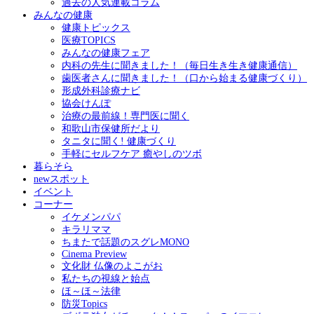
過去の人気連載コラム
みんなの健康
健康トピックス
医療TOPICS
みんなの健康フェア
内科の先生に聞きました！（毎日生き生き健康通信）
歯医者さんに聞きました！（口から始まる健康づくり）
形成外科診療ナビ
協会けんぽ
治療の最前線！専門医に聞く
和歌山市保健所だより
タニタに聞く! 健康づくり
手軽にセルフケア 癒やしのツボ
暮らそら
newスポット
イベント
コーナー
イケメンパパ
キラリママ
ちまたで話題のスグレMONO
Cinema Preview
文化財 仏像のよこがお
私たちの視線と始点
ほ～ほ～法律
防災Topics