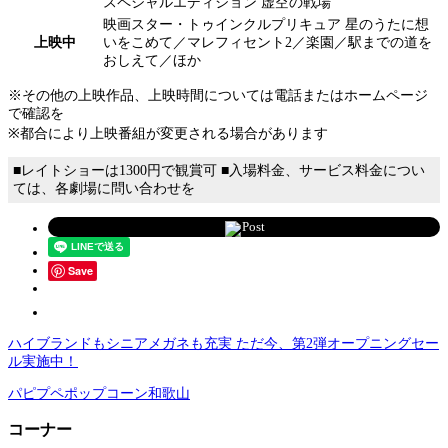
スペシャルエディション 虚空の戦場
映画スター・トゥインクルプリキュア 星のうたに想
上映中
いをこめて／マレフィセント2／楽園／駅までの道を
おしえて／ほか
※その他の上映作品、上映時間については電話またはホームページ
で確認を
※都合により上映番組が変更される場合があります
■レイトショーは1300円で観賞可 ■入場料金、サービス料金につい
ては、各劇場に問い合わせを
Post
Save
ハイブランドもシニアメガネも充実 ただ今、第2弾オープニングセー
ル実施中！
パピプペポップコーン和歌山
コーナー