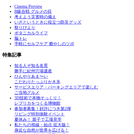
Cinema Preview
B級合戦 グルメの目
考えよう災害時の備え
いざというときに役立つ防災グッズ
祭りびより
ボタニカルライフ
脳トレ
手軽にセルフケア 癒やしのツボ
特集記事
知る人ぞ知る名景
勝手に紀州穴場遺産
ひんやりあま〜い
こだわりたっぷりかき氷
サービスエリア・パーキングエリアで楽しむ
ご当地グルメ
3D技術で本物そっくり！
レプリカをつくる博物館
参加者募集！好評につき第2弾
リビング特別体験イベント
夏休み！ 親子で工場見学
私たちの視線・始点 拡大版！
身近な自然が世界を広げる！