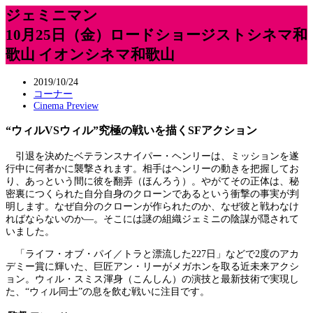
ジェミニマン
10月25日（金）ロードショージストシネマ和
歌山 イオンシネマ和歌山
2019/10/24
コーナー
Cinema Preview
“ウィルVSウィル”究極の戦いを描くSFアクション
引退を決めたベテランスナイパー・ヘンリーは、ミッションを遂
行中に何者かに襲撃されます。相手はヘンリーの動きを把握してお
り、あっという間に彼を翻弄（ほんろう）。やがてその正体は、秘
密裏につくられた自分自身のクローンであるという衝撃の事実が判
明します。なぜ自分のクローンが作られたのか、なぜ彼と戦わなけ
ればならないのか―。そこには謎の組織ジェミニの陰謀が隠されて
いました。
「ライフ・オブ・パイ／トラと漂流した227日」などで2度のアカ
デミー賞に輝いた、巨匠アン・リーがメガホンを取る近未来アクシ
ョン。ウィル・スミス渾身（こんしん）の演技と最新技術で実現し
た、“ウィル同士”の息を飲む戦いに注目です。