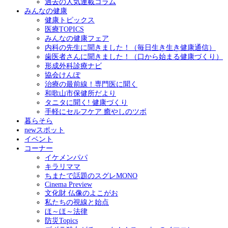
過去の人気連載コラム
みんなの健康
健康トピックス
医療TOPICS
みんなの健康フェア
内科の先生に聞きました！（毎日生き生き健康通信）
歯医者さんに聞きました！（口から始まる健康づくり）
形成外科診療ナビ
協会けんぽ
治療の最前線！専門医に聞く
和歌山市保健所だより
タニタに聞く! 健康づくり
手軽にセルフケア 癒やしのツボ
暮らそら
newスポット
イベント
コーナー
イケメンパパ
キラリママ
ちまたで話題のスグレMONO
Cinema Preview
文化財 仏像のよこがお
私たちの視線と始点
ほ～ほ～法律
防災Topics