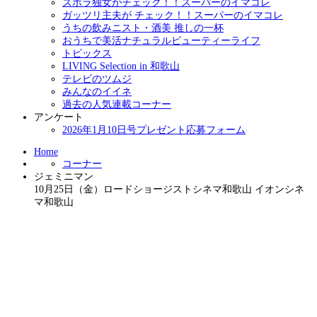
ズボラ独女がチェック！！スーパーのイマコレ
ガッツリ主夫が チェック！！スーパーのイマコレ
うちの飲みニスト・酒美 推しの一杯
おうちで美活ナチュラルビューティーライフ
トピックス
LIVING Selection in 和歌山
テレビのツムジ
みんなのイイネ
過去の人気連載コーナー
アンケート
2026年1月10日号プレゼント応募フォーム
Home
コーナー
ジェミニマン
10月25日（金）ロードショージストシネマ和歌山 イオンシネ
マ和歌山