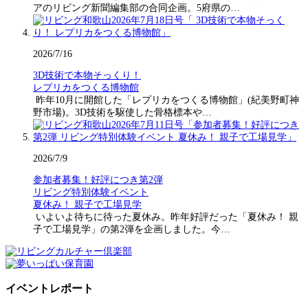
アのリビング新聞編集部の合同企画。5府県の…
2026/7/16
3D技術で本物そっくり！
レプリカをつくる博物館
昨年10月に開館した「レプリカをつくる博物館」(紀美野町神
野市場)。3D技術を駆使した骨格標本や…
2026/7/9
参加者募集！好評につき第2弾
リビング特別体験イベント
夏休み！ 親子で工場見学
いよいよ待ちに待った夏休み。昨年好評だった「夏休み！ 親
子で工場見学」の第2弾を企画しました。今…
イベントレポート