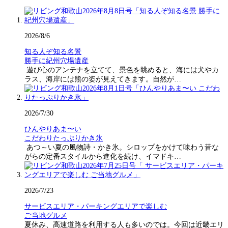
2026/8/6
知る人ぞ知る名景
勝手に紀州穴場遺産
遊び心のアンテナを立てて、景色を眺めると、海には犬やカ
ラス、海岸には熊の姿が見えてきます。自然が…
2026/7/30
ひんやりあま〜い
こだわりたっぷりかき氷
あつ～い夏の風物詩・かき氷。シロップをかけて味わう昔な
がらの定番スタイルから進化を続け、イマドキ…
2026/7/23
サービスエリア・パーキングエリアで楽しむ
ご当地グルメ
夏休み、高速道路を利用する人も多いのでは。今回は近畿エリ