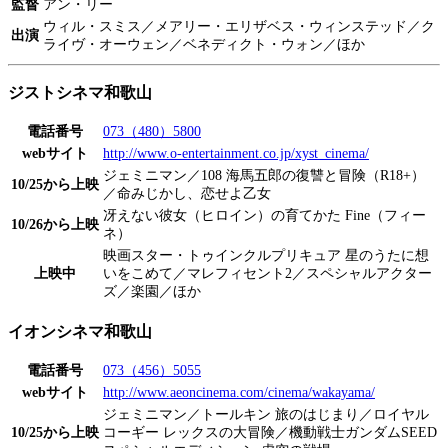
監督
アン・リー
ウィル・スミス／メアリー・エリザベス・ウィンステッド／ク
出演
ライヴ・オーウェン／ベネディクト・ウォン／ほか
ジストシネマ和歌山
電話番号
073（480）5800
webサイト
http://www.o-entertainment.co.jp/xyst_cinema/
ジェミニマン／108 海馬五郎の復讐と冒険（R18+）
10/25から上映
／命みじかし、恋せよ乙女
冴えない彼女（ヒロイン）の育てかた Fine（フィー
10/26から上映
ネ）
映画スター・トゥインクルプリキュア 星のうたに想
上映中
いをこめて／マレフィセント2／スペシャルアクター
ズ／楽園／ほか
イオンシネマ和歌山
電話番号
073（456）5055
webサイト
http://www.aeoncinema.com/cinema/wakayama/
ジェミニマン／トールキン 旅のはじまり／ロイヤル
10/25から上映
コーギー レックスの大冒険／機動戦士ガンダムSEED