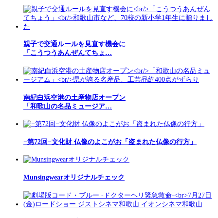
親子で交通ルールを見直す機会に
「こうつうあんぜんてちょ…
南紀白浜空港の土産物店オープン
「和歌山の名品ミュージア…
−第72回−文化財 仏像のよこがお「盗まれた仏像の行方」
Munsingwearオリジナルチェック