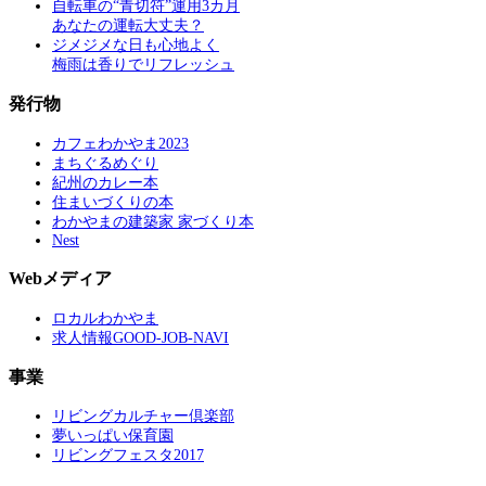
自転車の“青切符”運用3カ月
あなたの運転大丈夫？
ジメジメな日も心地よく
梅雨は香りでリフレッシュ
発行物
カフェわかやま2023
まちぐるめぐり
紀州のカレー本
住まいづくりの本
わかやまの建築家 家づくり本
Nest
Webメディア
ロカルわかやま
求人情報GOOD-JOB-NAVI
事業
リビングカルチャー倶楽部
夢いっぱい保育園
リビングフェスタ2017