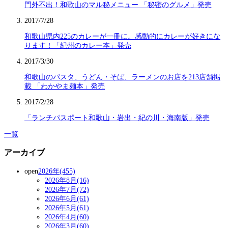
門外不出！和歌山のマル秘メニュー 「秘密のグルメ」発売
2017/7/28
和歌山県内225のカレーが一冊に。感動的にカレーが好きにな
ります！「紀州のカレー本」発売
2017/3/30
和歌山のパスタ、うどん・そば、ラーメンのお店を213店舗掲
載 「わかやま麺本」発売
2017/2/28
「ランチパスポート和歌山・岩出・紀の川・海南版」発売
一覧
アーカイブ
open
2026年(455)
2026年8月(16)
2026年7月(72)
2026年6月(61)
2026年5月(61)
2026年4月(60)
2026年3月(60)