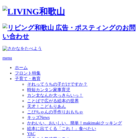
menu
ホーム
フロント特集
子育て・教育
それってうちの子だけですか？
時短カンタン家事育児
カン太なんか大っきらいっ！
ことばで広がる絵本の世界
天才！こどもりあん
こぴちゃんの手作りおもちゃ
キッズNews
かわいい、おいしい、簡単！makimakiクッキング
絵本に出てくる「これ！」食べたい
YAC