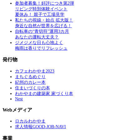
参加者募集！好評につき第2弾
リビング特別体験イベント
夏休み！ 親子で工場見学
私たちの視線・始点 拡大版！
身近な自然が世界を広げる！
自転車の“青切符”運用3カ月
あなたの運転大丈夫？
ジメジメな日も心地よく
梅雨は香りでリフレッシュ
発行物
カフェわかやま2023
まちぐるめぐり
紀州のカレー本
住まいづくりの本
わかやまの建築家 家づくり本
Nest
Webメディア
ロカルわかやま
求人情報GOOD-JOB-NAVI
事業