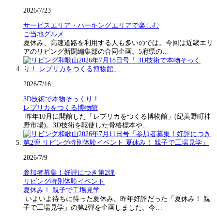
2026/7/23
サービスエリア・パーキングエリアで楽しむ
ご当地グルメ
夏休み、高速道路を利用する人も多いのでは。今回は近畿エリ
アのリビング新聞編集部の合同企画。5府県の…
2026/7/16
3D技術で本物そっくり！
レプリカをつくる博物館
昨年10月に開館した「レプリカをつくる博物館」(紀美野町神
野市場)。3D技術を駆使した骨格標本や…
2026/7/9
参加者募集！好評につき第2弾
リビング特別体験イベント
夏休み！ 親子で工場見学
いよいよ待ちに待った夏休み。昨年好評だった「夏休み！ 親
子で工場見学」の第2弾を企画しました。今…