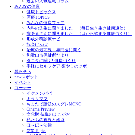
過去の人気連載コラム
みんなの健康
健康トピックス
医療TOPICS
みんなの健康フェア
内科の先生に聞きました！（毎日生き生き健康通信）
歯医者さんに聞きました！（口から始まる健康づくり）
形成外科診療ナビ
協会けんぽ
治療の最前線！専門医に聞く
和歌山市保健所だより
タニタに聞く! 健康づくり
手軽にセルフケア 癒やしのツボ
暮らそら
newスポット
イベント
コーナー
イケメンパパ
キラリママ
ちまたで話題のスグレMONO
Cinema Preview
文化財 仏像のよこがお
私たちの視線と始点
ほ～ほ～法律
防災Topics