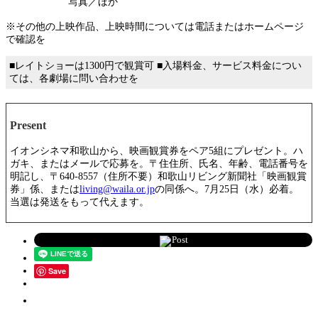
写真／ほか
※その他の上映作品、上映時間については電話またはホームページ
で確認を
■レイトショーは1300円で観賞可 ■入場料金、サービス料金につい
ては、各劇場に問い合わせを
Present
イオンシネマ和歌山から、映画観賞券をペア5組にプレゼント。ハ
ガキ、またはメールで応募を。〒住住所、氏名、年齢、電話番号を
明記し、〒640-8557（住所不要）和歌山リビング新聞社「映画観賞
券」係、または
living@waila.or.jp
の同係へ。7月25日（水）必着。
当選は発送をもって代えます。
Post
Save