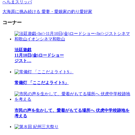
へちまスリッパ
大海原に挑み続ける 愛妻・愛娘家の釣り愛好家
コーナー
法廷遊戯
11月10日(金)ロードショー
ジスト…
常備灯 「ここだよライトS」
市民の声を生かして、愛着がもてる場所へ 伏虎中学校跡地を
考える