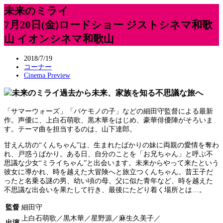
未来のミライ
7月20日(金)ロードショー ジストシネマ和歌
山 イオンシネマ和歌山
2018/7/19
コーナー
Cinema Preview
過去から未来、家族を知る不思議な旅へ
「サマーウォーズ」「バケモノの子」などの細田守監督による最新
作。声優に、上白石萌歌、黒木華をはじめ、豪華俳優陣がそろいま
す。テーマ曲を担当するのは、山下達郎。
甘えん坊の“くんちゃん”は、生まれたばかりの妹に両親の愛情を奪わ
れ、戸惑うばかり。ある日、自分のことを「お兄ちゃん」と呼ぶ不
思議な少女“ミライちゃん”と出会います。未来からやって来たという
彼女に導かれ、時を越えた大冒険へと旅立つくんちゃん。昔王子だ
ったと名乗る謎の男、幼い頃の母、父に似た青年など、時を越えた
不思議な出会いを果たして行き、最後にたどり着く場所とは…。
監督
細田守
上白石萌歌／黒木華／星野源／麻生久美子／
出演