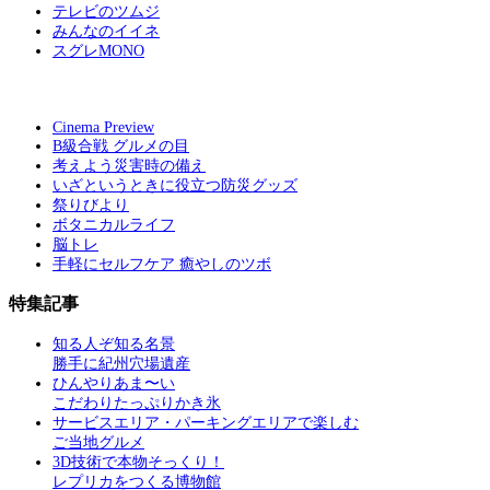
テレビのツムジ
みんなのイイネ
スグレMONO
Cinema Preview
B級合戦 グルメの目
考えよう災害時の備え
いざというときに役立つ防災グッズ
祭りびより
ボタニカルライフ
脳トレ
手軽にセルフケア 癒やしのツボ
特集記事
知る人ぞ知る名景
勝手に紀州穴場遺産
ひんやりあま〜い
こだわりたっぷりかき氷
サービスエリア・パーキングエリアで楽しむ
ご当地グルメ
3D技術で本物そっくり！
レプリカをつくる博物館