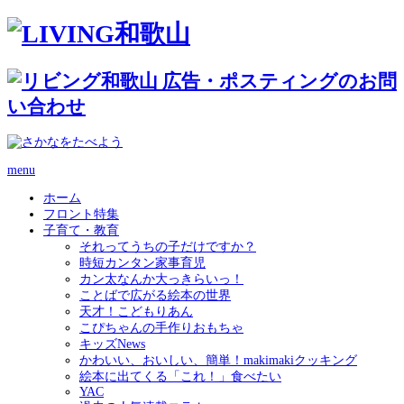
menu
ホーム
フロント特集
子育て・教育
それってうちの子だけですか？
時短カンタン家事育児
カン太なんか大っきらいっ！
ことばで広がる絵本の世界
天才！こどもりあん
こぴちゃんの手作りおもちゃ
キッズNews
かわいい、おいしい、簡単！makimakiクッキング
絵本に出てくる「これ！」食べたい
YAC