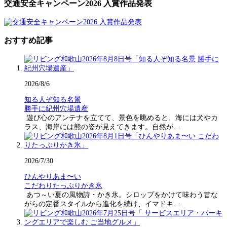
交通安全キャンペーン2026 入賞作品発表
おすすめ記事
2026/8/6
知る人ぞ知る名景
勝手に紀州穴場遺産
遊び心のアンテナを立てて、景色を眺めると、海には犬やカ
ラス、海岸には熊の姿が見えてきます。自然が…
2026/7/30
ひんやりあま〜い
こだわりたっぷりかき氷
あつ～い夏の風物詩・かき氷。シロップをかけて味わう昔な
がらの定番スタイルから進化を続け、イマドキ…