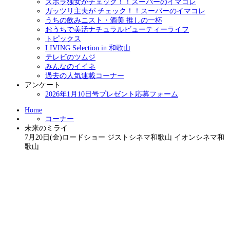
ズボラ独女がチェック！！スーパーのイマコレ
ガッツリ主夫が チェック！！スーパーのイマコレ
うちの飲みニスト・酒美 推しの一杯
おうちで美活ナチュラルビューティーライフ
トピックス
LIVING Selection in 和歌山
テレビのツムジ
みんなのイイネ
過去の人気連載コーナー
アンケート
2026年1月10日号プレゼント応募フォーム
Home
コーナー
未来のミライ
7月20日(金)ロードショー ジストシネマ和歌山 イオンシネマ和
歌山