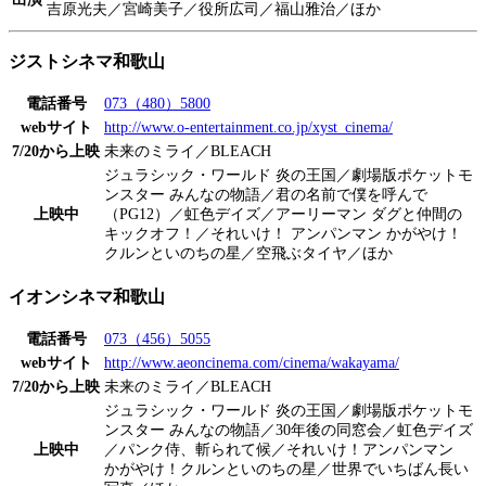
吉原光夫／宮崎美子／役所広司／福山雅治／ほか
ジストシネマ和歌山
電話番号
073（480）5800
webサイト
http://www.o-entertainment.co.jp/xyst_cinema/
7/20から上映
未来のミライ／BLEACH
ジュラシック・ワールド 炎の王国／劇場版ポケットモ
ンスター みんなの物語／君の名前で僕を呼んで
上映中
（PG12）／虹色デイズ／アーリーマン ダグと仲間の
キックオフ！／それいけ！ アンパンマン かがやけ！
クルンといのちの星／空飛ぶタイヤ／ほか
イオンシネマ和歌山
電話番号
073（456）5055
webサイト
http://www.aeoncinema.com/cinema/wakayama/
7/20から上映
未来のミライ／BLEACH
ジュラシック・ワールド 炎の王国／劇場版ポケットモ
ンスター みんなの物語／30年後の同窓会／虹色デイズ
上映中
／パンク侍、斬られて候／それいけ！アンパンマン
かがやけ！クルンといのちの星／世界でいちばん長い