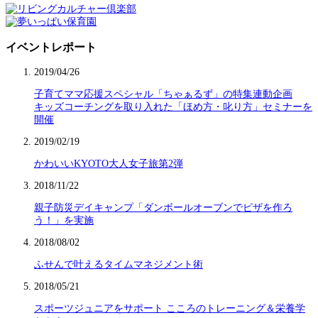
イベントレポート
2019/04/26
子育てママ応援スペシャル「ちゃぁるず」の特集連動企画
キッズコーチングを取り入れた「ほめ方・叱り方」セミナーを
開催
2019/02/19
かわいいKYOTO大人女子旅第2弾
2018/11/22
親子防災デイキャンプ「ダンボールオーブンでピザを作ろ
う！」を実施
2018/08/02
ふせんで叶えるタイムマネジメント術
2018/05/21
スポーツジュニアをサポート こころのトレーニング＆栄養学