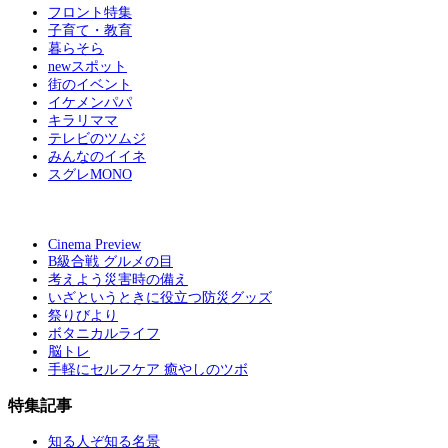
フロント特集
子育て・教育
暮らそら
newスポット
街のイベント
イケメンパパ
キラリママ
テレビのツムジ
みんなのイイネ
スグレMONO
Cinema Preview
B級合戦 グルメの目
考えよう災害時の備え
いざというときに役立つ防災グッズ
祭りびより
ボタニカルライフ
脳トレ
手軽にセルフケア 癒やしのツボ
特集記事
知る人ぞ知る名景