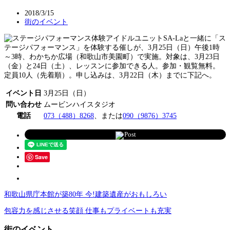
2018/3/15
街のイベント
アイドルユニットSA-Laと一緒に「ス
テージパフォーマンス」を体験する催しが、3月25日（日）午後1時
～3時、わかちか広場（和歌山市美園町）で実施。対象は、3月23日
（金）と24日（土）、レッスンに参加できる人。参加・観覧無料。
定員10人（先着順）。申し込みは、3月22日（木）までに下記へ。
イベント日
3月25日（日）
問い合わせ
ムービンハイスタジオ
電話
073（488）8268
、または
090（9876）3745
Post
Save
和歌山県庁本館が築80年 今!建築遺産がおもしろい
包容力を感じさせる笑顔 仕事もプライベートも充実
街のイベント