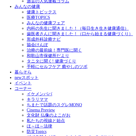
過去の人気連載コラム
みんなの健康
健康トピックス
医療TOPICS
みんなの健康フェア
内科の先生に聞きました！（毎日生き生き健康通信）
歯医者さんに聞きました！（口から始まる健康づくり）
形成外科診療ナビ
協会けんぽ
治療の最前線！専門医に聞く
和歌山市保健所だより
タニタに聞く! 健康づくり
手軽にセルフケア 癒やしのツボ
暮らそら
newスポット
イベント
コーナー
イケメンパパ
キラリママ
ちまたで話題のスグレMONO
Cinema Preview
文化財 仏像のよこがお
私たちの視線と始点
ほ～ほ～法律
防災Topics