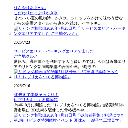
ひんやりあま〜い
こだわりたっぷりかき氷
あつ～い夏の風物詩・かき氷。シロップをかけて味わう昔な
がらの定番スタイルから進化を続け、イマドキ…
2026/7/23
サービスエリア・パーキングエリアで楽しむ
ご当地グルメ
夏休み、高速道路を利用する人も多いのでは。今回は近畿エリ
アのリビング新聞編集部の合同企画。5府県の…
2026/7/16
3D技術で本物そっくり！
レプリカをつくる博物館
昨年10月に開館した「レプリカをつくる博物館」(紀美野町神
野市場)。3D技術を駆使した骨格標本や…