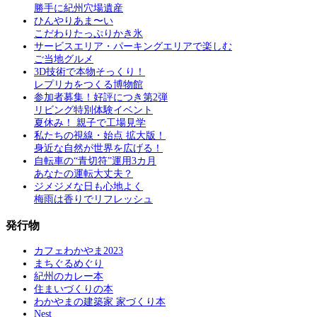
勝手に紀州穴場遺産
ひんやりあま〜い
こだわりたっぷりかき氷
サービスエリア・パーキングエリアで楽しむ
ご当地グルメ
3D技術で本物そっくり！
レプリカをつくる博物館
参加者募集！好評につき第2弾
リビング特別体験イベント
夏休み！ 親子で工場見学
私たちの視線・始点 拡大版！
身近な自然が世界を広げる！
自転車の“青切符”運用3カ月
あなたの運転大丈夫？
ジメジメな日も心地よく
梅雨は香りでリフレッシュ
発行物
カフェわかやま2023
まちぐるめぐり
紀州のカレー本
住まいづくりの本
わかやまの建築家 家づくり本
Nest