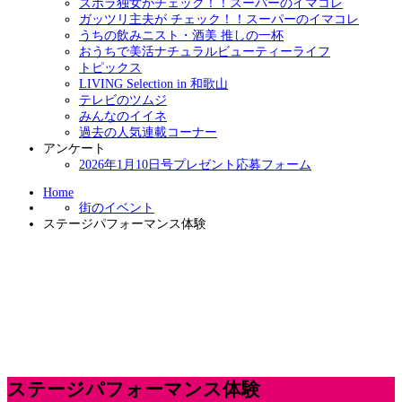
ズボラ独女がチェック！！スーパーのイマコレ
ガッツリ主夫が チェック！！スーパーのイマコレ
うちの飲みニスト・酒美 推しの一杯
おうちで美活ナチュラルビューティーライフ
トピックス
LIVING Selection in 和歌山
テレビのツムジ
みんなのイイネ
過去の人気連載コーナー
アンケート
2026年1月10日号プレゼント応募フォーム
Home
街のイベント
ステージパフォーマンス体験
ステージパフォーマンス体験