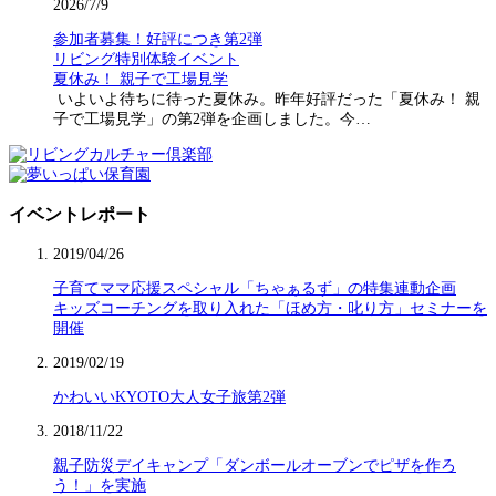
2026/7/9
参加者募集！好評につき第2弾
リビング特別体験イベント
夏休み！ 親子で工場見学
いよいよ待ちに待った夏休み。昨年好評だった「夏休み！ 親
子で工場見学」の第2弾を企画しました。今…
イベントレポート
2019/04/26
子育てママ応援スペシャル「ちゃぁるず」の特集連動企画
キッズコーチングを取り入れた「ほめ方・叱り方」セミナーを
開催
2019/02/19
かわいいKYOTO大人女子旅第2弾
2018/11/22
親子防災デイキャンプ「ダンボールオーブンでピザを作ろ
う！」を実施