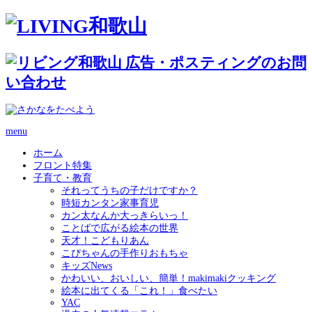
menu
ホーム
フロント特集
子育て・教育
それってうちの子だけですか？
時短カンタン家事育児
カン太なんか大っきらいっ！
ことばで広がる絵本の世界
天才！こどもりあん
こぴちゃんの手作りおもちゃ
キッズNews
かわいい、おいしい、簡単！makimakiクッキング
絵本に出てくる「これ！」食べたい
YAC