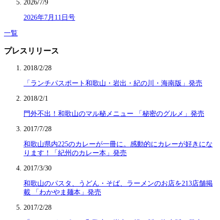
2026/7/9
2026年7月11日号
一覧
プレスリリース
2018/2/28
「ランチパスポート和歌山・岩出・紀の川・海南版」発売
2018/2/1
門外不出！和歌山のマル秘メニュー 「秘密のグルメ」発売
2017/7/28
和歌山県内225のカレーが一冊に。感動的にカレーが好きにな
ります！「紀州のカレー本」発売
2017/3/30
和歌山のパスタ、うどん・そば、ラーメンのお店を213店舗掲
載 「わかやま麺本」発売
2017/2/28