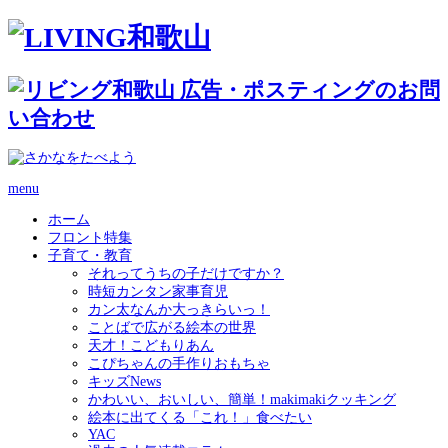
menu
ホーム
フロント特集
子育て・教育
それってうちの子だけですか？
時短カンタン家事育児
カン太なんか大っきらいっ！
ことばで広がる絵本の世界
天才！こどもりあん
こぴちゃんの手作りおもちゃ
キッズNews
かわいい、おいしい、簡単！makimakiクッキング
絵本に出てくる「これ！」食べたい
YAC