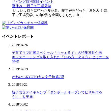
リビング特別体験イベント
夏休み！ 親子で工場見学
いよいよ待ちに待った夏休み。昨年好評だった「夏休み！ 親
子で工場見学」の第2弾を企画しました。今…
イベントレポート
2019/04/26
子育てママ応援スペシャル「ちゃぁるず」の特集連動企画
キッズコーチングを取り入れた「ほめ方・叱り方」セミナーを
開催
2019/02/19
かわいいKYOTO大人女子旅第2弾
2018/11/22
親子防災デイキャンプ「ダンボールオーブンでピザを作ろ
う！」を実施
2018/08/02