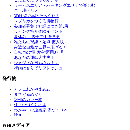
こだわりたっぷりかき氷
サービスエリア・パーキングエリアで楽しむ
ご当地グルメ
3D技術で本物そっくり！
レプリカをつくる博物館
参加者募集！好評につき第2弾
リビング特別体験イベント
夏休み！ 親子で工場見学
私たちの視線・始点 拡大版！
身近な自然が世界を広げる！
自転車の“青切符”運用3カ月
あなたの運転大丈夫？
ジメジメな日も心地よく
梅雨は香りでリフレッシュ
発行物
カフェわかやま2023
まちぐるめぐり
紀州のカレー本
住まいづくりの本
わかやまの建築家 家づくり本
Nest
Webメディア