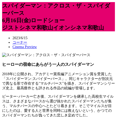
スパイダーマン：アクロス・ザ・スパイダ
ーバース
6月16日(金)ロードショー
ジストシネマ和歌山イオンシネマ和歌山
2023/6/15
コーナー
Cinema Preview
ヒーローの宿命にあらがう一人のスパイダーマン
2018年に公開され、アカデミー賞長編アニメーション賞を受賞した
「スパイダーマン:スパイダーバース」。同じキャラクターが別次元
で異なる形で存在する“マルチバース”を描き、スパイダーマンシリー
ズ史上、最高傑作とも評される作品の続編が登場します。
ピーター･パーカー亡き後、スパイダーマンを継承した高校生マイル
スは、さまざまなバースから選び抜かれたスパイダーマンたちが集
う、マルチバースの中心へとたどり着きます。そこでマイルスが目
にしたのは、愛する人と世界を同時には救えないという、かつての
スパイダーマンたちが負ってきた悲しき定めでした。