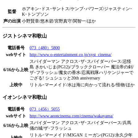
ホアキン･ドス･サントス/ケンプ･パワーズ/ジャスティン･
監督
K･トンプソン
声の出演
小野賢章/悠木碧/宮野真守/関智一/ほか
ジストシネマ和歌山
電話番号
073（480）5800
webサイト
http://www.o-entertainment.co.jp/xyst_cinema/
スパイダーマン アクロス･ザ･スパイダーバース/忌怪
島 きかいじま(PG12)/ブラッククローバー 魔法帝の剣/
6/16から上映
ザ･フラッシュ/魔女の香水/忍風戦隊ハリケンジャーで
ござる! シュシュッと20th anniversary
上映中
リトル･マーメイド/水は海に向かって流れる/怪物/ほか
イオンシネマ和歌山
電話番号
073（456）5055
webサイト
http://www.aeoncinema.com/cinema/wakayama/
スパイダーマン アクロス･ザ･スパイダーバース/兵馬
6/16から上映
俑の城/ザ･フラッシュ
リトル･マーメイド/M3GAN ミーガン(PG12)/永久少年
上映中