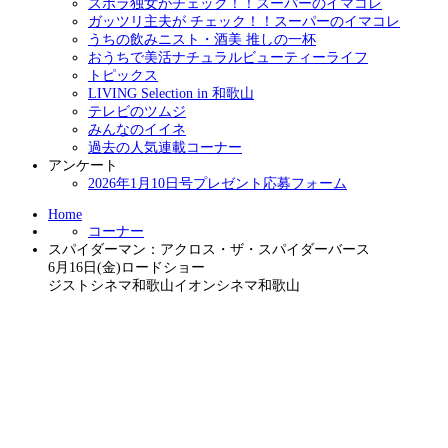
ズボラ独女がチェック！！スーパーのイマコレ
ガッツリ主夫が チェック！！スーパーのイマコレ
うちの飲みニスト・酒美 推しの一杯
おうちで美活ナチュラルビューティーライフ
トピックス
LIVING Selection in 和歌山
テレビのツムジ
みんなのイイネ
過去の人気連載コーナー
アンケート
2026年1月10日号プレゼント応募フォーム
Home
コーナー
スパイダーマン：アクロス・ザ・スパイダーバース
6月16日(金)ロードショー
ジストシネマ和歌山イオンシネマ和歌山