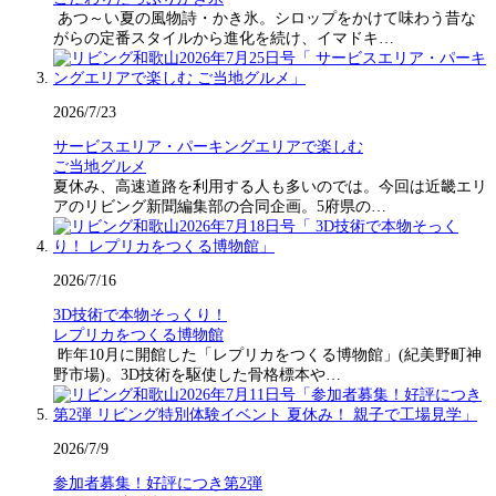
あつ～い夏の風物詩・かき氷。シロップをかけて味わう昔な
がらの定番スタイルから進化を続け、イマドキ…
2026/7/23
サービスエリア・パーキングエリアで楽しむ
ご当地グルメ
夏休み、高速道路を利用する人も多いのでは。今回は近畿エリ
アのリビング新聞編集部の合同企画。5府県の…
2026/7/16
3D技術で本物そっくり！
レプリカをつくる博物館
昨年10月に開館した「レプリカをつくる博物館」(紀美野町神
野市場)。3D技術を駆使した骨格標本や…
2026/7/9
参加者募集！好評につき第2弾