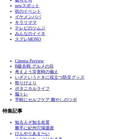
暮らそら
newスポット
街のイベント
イケメンパパ
キラリママ
テレビのツムジ
みんなのイイネ
スグレMONO
Cinema Preview
B級合戦 グルメの目
考えよう災害時の備え
いざというときに役立つ防災グッズ
祭りびより
ボタニカルライフ
脳トレ
手軽にセルフケア 癒やしのツボ
特集記事
知る人ぞ知る名景
勝手に紀州穴場遺産
ひんやりあま〜い