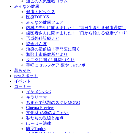
過去の人気連載コラム
みんなの健康
健康トピックス
医療TOPICS
みんなの健康フェア
内科の先生に聞きました！（毎日生き生き健康通信）
歯医者さんに聞きました！（口から始まる健康づくり）
形成外科診療ナビ
協会けんぽ
治療の最前線！専門医に聞く
和歌山市保健所だより
タニタに聞く! 健康づくり
手軽にセルフケア 癒やしのツボ
暮らそら
newスポット
イベント
コーナー
イケメンパパ
キラリママ
ちまたで話題のスグレMONO
Cinema Preview
文化財 仏像のよこがお
私たちの視線と始点
ほ～ほ～法律
防災Topics