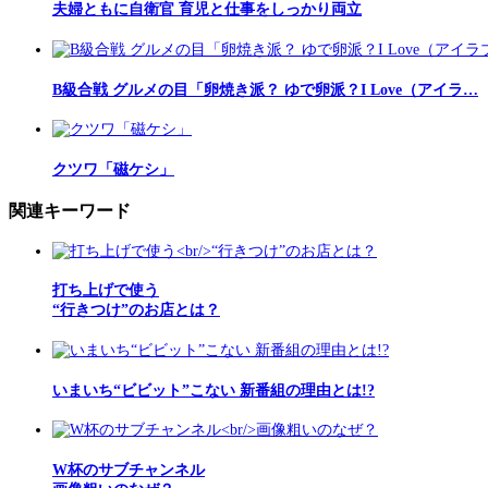
夫婦ともに自衛官 育児と仕事をしっかり両立
B級合戦 グルメの目「卵焼き派？ ゆで卵派？I Love（アイラ…
クツワ「磁ケシ」
関連キーワード
打ち上げで使う
“行きつけ”のお店とは？
いまいち“ビビット”こない 新番組の理由とは!?
W杯のサブチャンネル