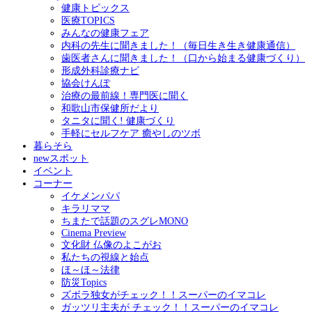
健康トピックス
医療TOPICS
みんなの健康フェア
内科の先生に聞きました！（毎日生き生き健康通信）
歯医者さんに聞きました！（口から始まる健康づくり）
形成外科診療ナビ
協会けんぽ
治療の最前線！専門医に聞く
和歌山市保健所だより
タニタに聞く! 健康づくり
手軽にセルフケア 癒やしのツボ
暮らそら
newスポット
イベント
コーナー
イケメンパパ
キラリママ
ちまたで話題のスグレMONO
Cinema Preview
文化財 仏像のよこがお
私たちの視線と始点
ほ～ほ～法律
防災Topics
ズボラ独女がチェック！！スーパーのイマコレ
ガッツリ主夫が チェック！！スーパーのイマコレ