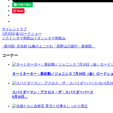
Save
サイレントラブ
1月26日(金)ロードショー
ジストシネマ和歌山イオンシネマ和歌山
−第50回−文化財 仏像のよこがお「高野山の面打・真徳院」
コーナー
ターミネーター：新起動／ジェニシス 7月10日（金）ロードシ
スパイダーマン：アクロス・ザ・スパイダーバース
6月16日…