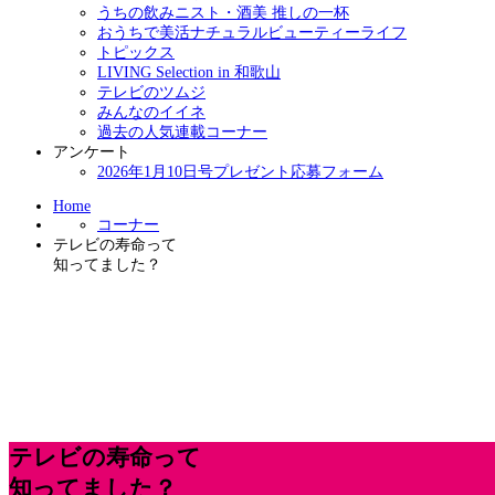
うちの飲みニスト・酒美 推しの一杯
おうちで美活ナチュラルビューティーライフ
トピックス
LIVING Selection in 和歌山
テレビのツムジ
みんなのイイネ
過去の人気連載コーナー
アンケート
2026年1月10日号プレゼント応募フォーム
Home
コーナー
テレビの寿命って
知ってました？
テレビの寿命って
知ってました？