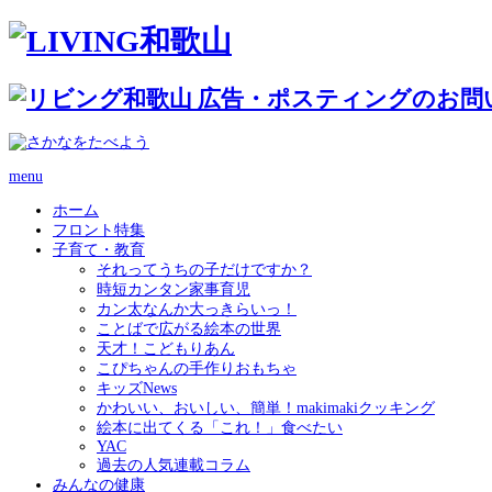
menu
ホーム
フロント特集
子育て・教育
それってうちの子だけですか？
時短カンタン家事育児
カン太なんか大っきらいっ！
ことばで広がる絵本の世界
天才！こどもりあん
こぴちゃんの手作りおもちゃ
キッズNews
かわいい、おいしい、簡単！makimakiクッキング
絵本に出てくる「これ！」食べたい
YAC
過去の人気連載コラム
みんなの健康