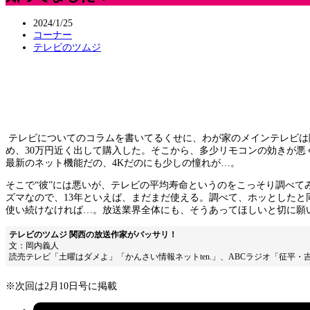
2024/1/25
コーナー
テレビのツムジ
テレビについてのコラムを書いてるくせに、わが家のメインテレビは随
め、30万円近く出して購入した。そこから、多少リモコンの効きが
最新のネット機能だの、4Kだのにも少しの憧れが…。
そこで“彼”には悪いが、テレビの平均寿命というのをこっそり調べてみた
ズマなので、13年といえば、まだまだ使える。調べて、ホッとした
使い続けなければ…。放送業界全体にも、そうあってほしいと切に願
テレビのツムジ 関西の放送作家がバッサリ！
文：岡内義人
読売テレビ「土曜はダメよ」「かんさい情報ネットten.」、ABCラジオ「征平
※次回は2月10日号に掲載