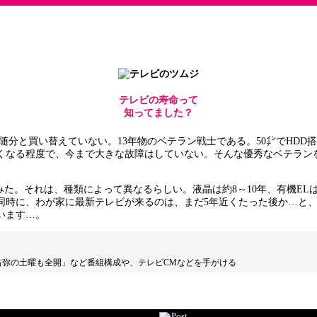
テレビの寿命って
知ってました？
分と買い替えていない。13年物のベテラン戦士である。50㌅でHDD
悪くなる程度で、今まで大きな故障はしていない。そんな優秀なベテラン
。それは、種類によって異なるらしい。液晶は約8～10年、有機ELは約
と同時に、わが家に最新テレビが来るのは、まだ5年近くたった後か…と
います…。
・吉弥の土曜も全開」など番組構成や、テレビCMなどを手がける
Post