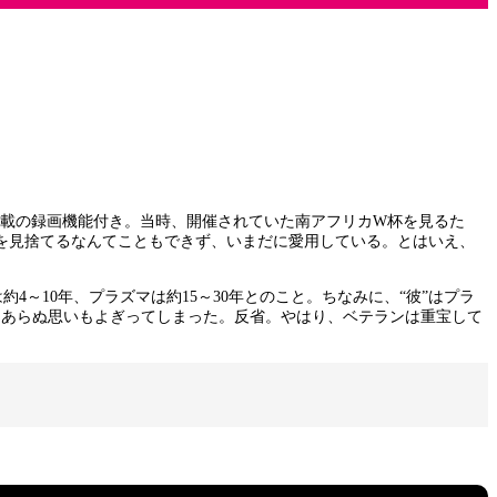
搭載の録画機能付き。当時、開催されていた南アフリカW杯を見るた
を見捨てるなんてこともできず、いまだに愛用している。とはいえ、
4～10年、プラズマは約15～30年とのこと。ちなみに、“彼”はプラ
、あらぬ思いもよぎってしまった。反省。やはり、ベテランは重宝して