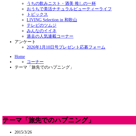
うちの飲みニスト・酒美 推しの一杯
おうちで美活ナチュラルビューティーライフ
トピックス
LIVING Selection in 和歌山
テレビのツムジ
みんなのイイネ
過去の人気連載コーナー
アンケート
2026年1月10日号プレゼント応募フォーム
Home
コーナー
テーマ「旅先でのハプニング」
テーマ「旅先でのハプニング」
2015/3/26