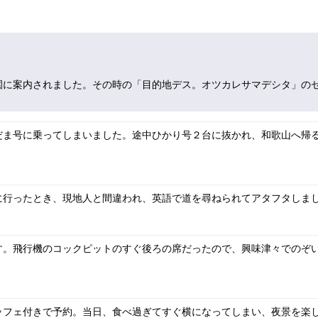
園に案内されました。その時の「目的地デス。オツカレサマデシタ」の
だま号に乗ってしまいました。途中ひかり号２台に抜かれ、和歌山へ帰
に行ったとき、現地人と間違われ、英語で道を尋ねられてアタフタしま
す。飛行機のコックピットのすぐ後ろの席だったので、興味津々でのぞ
ッフェ付きで予約。当日、食べ過ぎてすぐ横になってしまい、夜景を楽