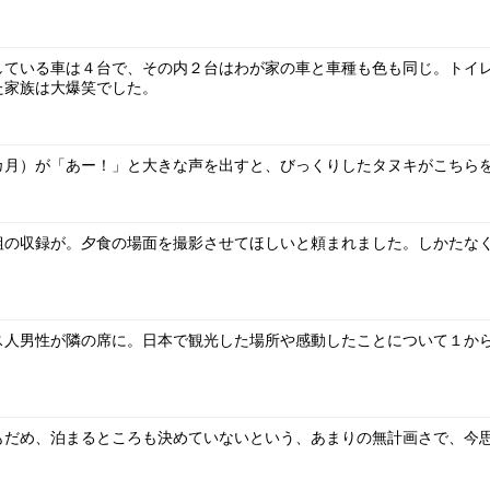
している車は４台で、その内２台はわが家の車と車種も色も同じ。トイ
た家族は大爆笑でした。
カ月）が「あー！」と大きな声を出すと、びっくりしたタヌキがこちら
組の収録が。夕食の場面を撮影させてほしいと頼まれました。しかたな
ス人男性が隣の席に。日本で観光した場所や感動したことについて１か
もだめ、泊まるところも決めていないという、あまりの無計画さで、今