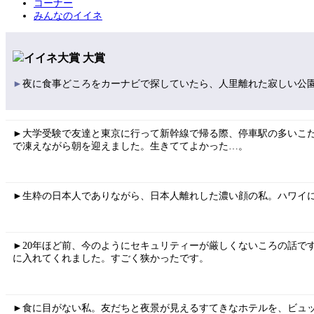
コーナー
みんなのイイネ
大賞
►
夜に食事どころをカーナビで探していたら、人里離れた寂しい公
►大学受験で友達と東京に行って新幹線で帰る際、停車駅の多いこ
で凍えながら朝を迎えました。生きててよかった…。
►生粋の日本人でありながら、日本人離れした濃い顔の私。ハワイ
►20年ほど前、今のようにセキュリティーが厳しくないころの話で
に入れてくれました。すごく狭かったです。
►食に目がない私。友だちと夜景が見えるすてきなホテルを、ビュ