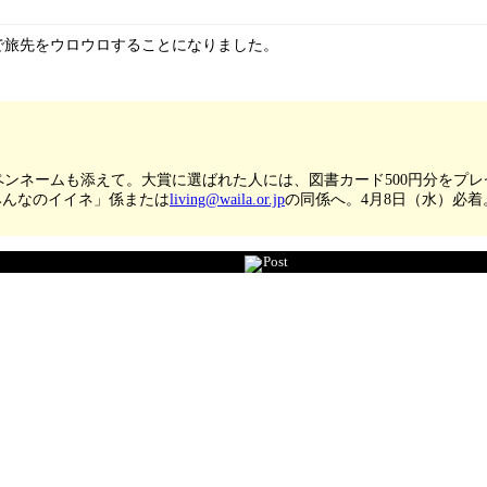
で旅先をウロウロすることになりました。
ンネームも添えて。大賞に選ばれた人には、図書カード500円分をプ
「みんなのイイネ」係または
living@waila.or.jp
の同係へ。4月8日（水）必着
Post