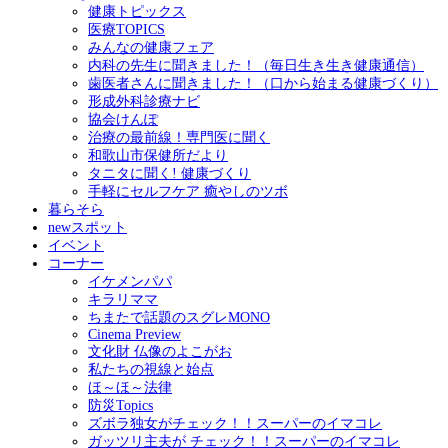
健康トピックス
医療TOPICS
みんなの健康フェア
内科の先生に聞きました！（毎日生き生き健康通信）
歯医者さんに聞きました！（口から始まる健康づくり）
形成外科診療ナビ
協会けんぽ
治療の最前線！専門医に聞く
和歌山市保健所だより
タニタに聞く! 健康づくり
手軽にセルフケア 癒やしのツボ
暮らそら
newスポット
イベント
コーナー
イケメンパパ
キラリママ
ちまたで話題のスグレMONO
Cinema Preview
文化財 仏像のよこがお
私たちの視線と始点
ほ～ほ～法律
防災Topics
ズボラ独女がチェック！！スーパーのイマコレ
ガッツリ主夫が チェック！！スーパーのイマコレ