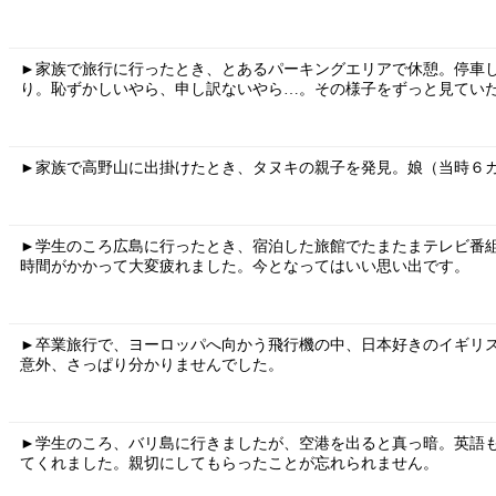
►家族で旅行に行ったとき、とあるパーキングエリアで休憩。停車
り。恥ずかしいやら、申し訳ないやら…。その様子をずっと見てい
►家族で高野山に出掛けたとき、タヌキの親子を発見。娘（当時６
►学生のころ広島に行ったとき、宿泊した旅館でたまたまテレビ番
時間がかかって大変疲れました。今となってはいい思い出です。
►卒業旅行で、ヨーロッパへ向かう飛行機の中、日本好きのイギリ
意外、さっぱり分かりませんでした。
►学生のころ、バリ島に行きましたが、空港を出ると真っ暗。英語
てくれました。親切にしてもらったことが忘れられません。