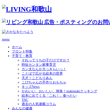
menu
ホーム
フロント特集
子育て・教育
それってうちの子だけですか？
時短カンタン家事育児
カン太なんか大っきらいっ！
ことばで広がる絵本の世界
天才！こどもりあん
こぴちゃんの手作りおもちゃ
キッズNews
かわいい、おいしい、簡単！makimakiクッキング
絵本に出てくる「これ！」食べたい
YAC
過去の人気連載コラム
みんなの健康