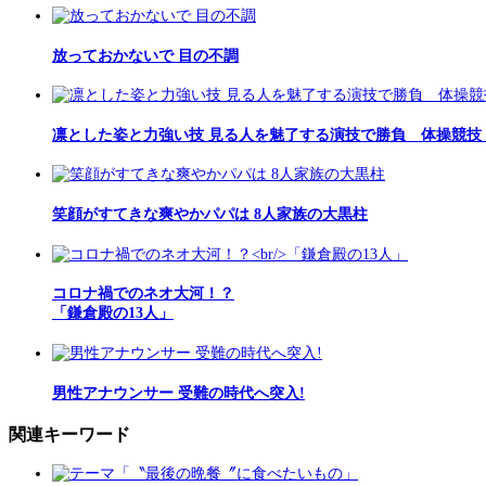
放っておかないで 目の不調
凛とした姿と力強い技 見る人を魅了する演技で勝負 体操競技
笑顔がすてきな爽やかパパは 8人家族の大黒柱
コロナ禍でのネオ大河！？
「鎌倉殿の13人」
男性アナウンサー 受難の時代へ突入!
関連キーワード