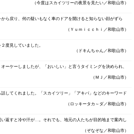
（今度はスカイツリーの夜景を見たい／和歌山市）
レから戻り、何の疑いもなく車のドアを開けると知らない顔がずら
（Ｙｕｍｉｃｃｈｉ／和歌山市）
を２度見していました。
（ドキんちゃん／和歌山市）
くオーケーしましたが、「おいしい」と言うタイミングを決められ、
（ＭＪ／和歌山市）
ら話してくれました。「スカイツリー」「アキバ」などのキーワード
（ロッキータカ～ダ／和歌山市）
思い返すと冷や汗が…。それでも、地元の人たちが目的地まで案内し
（ぞなぞな／和歌山市）