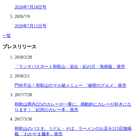
2026年7月18日号
2026/7/9
2026年7月11日号
一覧
プレスリリース
2018/2/28
「ランチパスポート和歌山・岩出・紀の川・海南版」発売
2018/2/1
門外不出！和歌山のマル秘メニュー 「秘密のグルメ」発売
2017/7/28
和歌山県内225のカレーが一冊に。感動的にカレーが好きにな
ります！「紀州のカレー本」発売
2017/3/30
和歌山のパスタ、うどん・そば、ラーメンのお店を213店舗掲
載 「わかやま麺本」発売