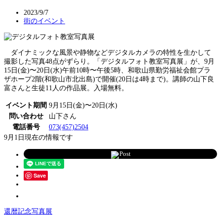
2023/9/7
街のイベント
ダイナミックな風景や静物などデジタルカメラの特性を生かして
撮影した写真48点がずらり。「デジタルフォト教室写真展」が、9月
15日(金)〜20日(水)午前10時〜午後5時、和歌山県勤労福祉会館プラ
ザホープ2階(和歌山市北出島)で開催(20日は4時まで)。講師の山下良
富さんと生徒11人の作品展。入場無料。
イベント期間
9月15日(金)〜20日(水)
問い合わせ
山下さん
電話番号
073(457)2504
9月1日現在の情報です
Post
Save
還暦記念写真展