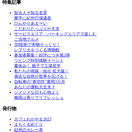
特集記事
知る人ぞ知る名景
勝手に紀州穴場遺産
ひんやりあま〜い
こだわりたっぷりかき氷
サービスエリア・パーキングエリアで楽しむ
ご当地グルメ
3D技術で本物そっくり！
レプリカをつくる博物館
参加者募集！好評につき第2弾
リビング特別体験イベント
夏休み！ 親子で工場見学
私たちの視線・始点 拡大版！
身近な自然が世界を広げる！
自転車の“青切符”運用3カ月
あなたの運転大丈夫？
ジメジメな日も心地よく
梅雨は香りでリフレッシュ
発行物
カフェわかやま2023
まちぐるめぐり
紀州のカレー本