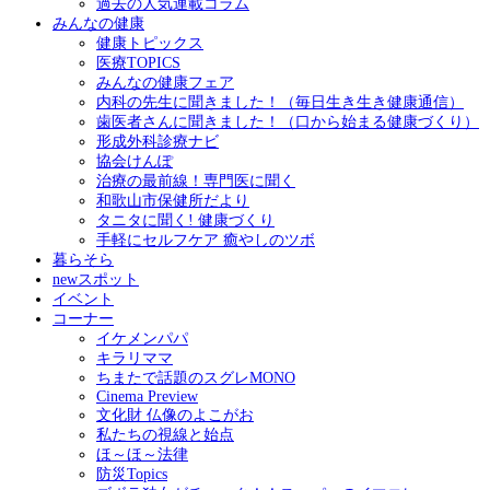
過去の人気連載コラム
みんなの健康
健康トピックス
医療TOPICS
みんなの健康フェア
内科の先生に聞きました！（毎日生き生き健康通信）
歯医者さんに聞きました！（口から始まる健康づくり）
形成外科診療ナビ
協会けんぽ
治療の最前線！専門医に聞く
和歌山市保健所だより
タニタに聞く! 健康づくり
手軽にセルフケア 癒やしのツボ
暮らそら
newスポット
イベント
コーナー
イケメンパパ
キラリママ
ちまたで話題のスグレMONO
Cinema Preview
文化財 仏像のよこがお
私たちの視線と始点
ほ～ほ～法律
防災Topics