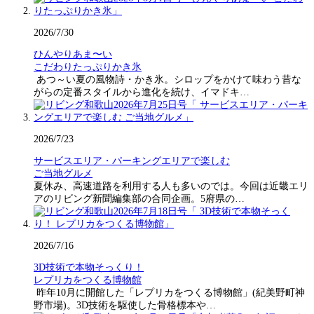
2026/7/30
ひんやりあま〜い
こだわりたっぷりかき氷
あつ～い夏の風物詩・かき氷。シロップをかけて味わう昔な
がらの定番スタイルから進化を続け、イマドキ…
2026/7/23
サービスエリア・パーキングエリアで楽しむ
ご当地グルメ
夏休み、高速道路を利用する人も多いのでは。今回は近畿エリ
アのリビング新聞編集部の合同企画。5府県の…
2026/7/16
3D技術で本物そっくり！
レプリカをつくる博物館
昨年10月に開館した「レプリカをつくる博物館」(紀美野町神
野市場)。3D技術を駆使した骨格標本や…