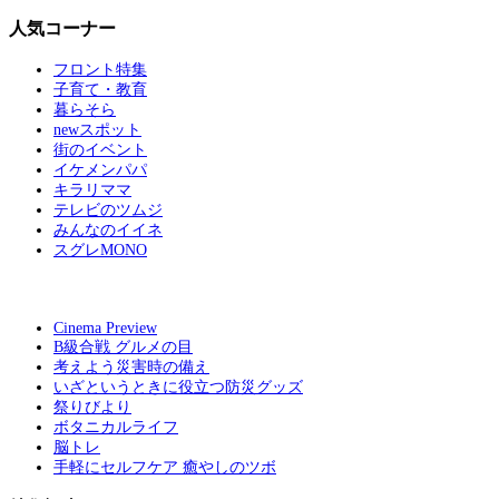
人気コーナー
フロント特集
子育て・教育
暮らそら
newスポット
街のイベント
イケメンパパ
キラリママ
テレビのツムジ
みんなのイイネ
スグレMONO
Cinema Preview
B級合戦 グルメの目
考えよう災害時の備え
いざというときに役立つ防災グッズ
祭りびより
ボタニカルライフ
脳トレ
手軽にセルフケア 癒やしのツボ