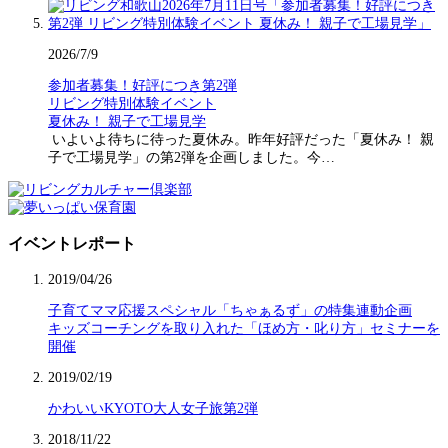
2026/7/9
参加者募集！好評につき第2弾
リビング特別体験イベント
夏休み！ 親子で工場見学
いよいよ待ちに待った夏休み。昨年好評だった「夏休み！ 親
子で工場見学」の第2弾を企画しました。今…
イベントレポート
2019/04/26
子育てママ応援スペシャル「ちゃぁるず」の特集連動企画
キッズコーチングを取り入れた「ほめ方・叱り方」セミナーを
開催
2019/02/19
かわいいKYOTO大人女子旅第2弾
2018/11/22