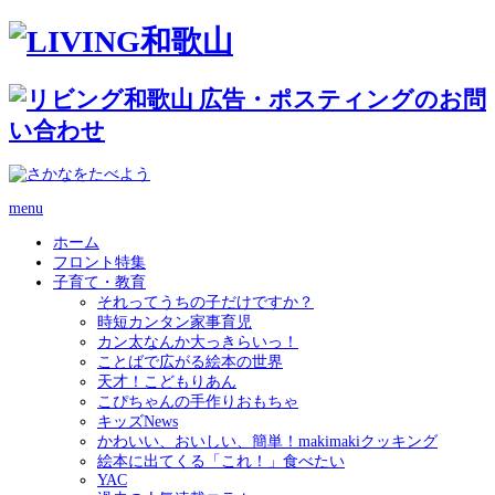
menu
ホーム
フロント特集
子育て・教育
それってうちの子だけですか？
時短カンタン家事育児
カン太なんか大っきらいっ！
ことばで広がる絵本の世界
天才！こどもりあん
こぴちゃんの手作りおもちゃ
キッズNews
かわいい、おいしい、簡単！makimakiクッキング
絵本に出てくる「これ！」食べたい
YAC