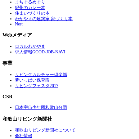
まちぐるめぐり
紀州のカレー本
住まいづくりの本
わかやまの建築家 家づくり本
Nest
Webメディア
ロカルわかやま
求人情報GOOD-JOB-NAVI
事業
リビングカルチャー倶楽部
夢いっぱい保育園
リビングフェスタ2017
CSR
日本宇宙少年団和歌山分団
和歌山リビング新聞社
和歌山リビング新聞社について
会社情報