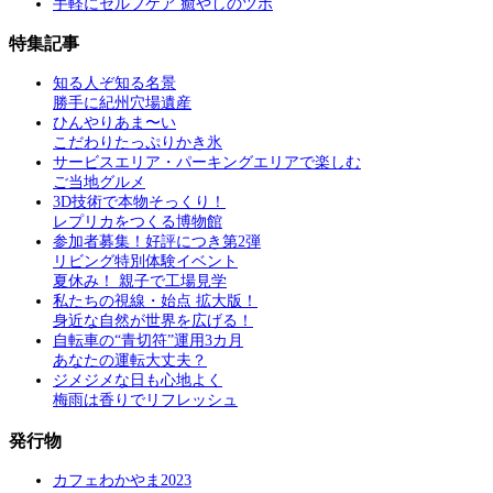
手軽にセルフケア 癒やしのツボ
特集記事
知る人ぞ知る名景
勝手に紀州穴場遺産
ひんやりあま〜い
こだわりたっぷりかき氷
サービスエリア・パーキングエリアで楽しむ
ご当地グルメ
3D技術で本物そっくり！
レプリカをつくる博物館
参加者募集！好評につき第2弾
リビング特別体験イベント
夏休み！ 親子で工場見学
私たちの視線・始点 拡大版！
身近な自然が世界を広げる！
自転車の“青切符”運用3カ月
あなたの運転大丈夫？
ジメジメな日も心地よく
梅雨は香りでリフレッシュ
発行物
カフェわかやま2023