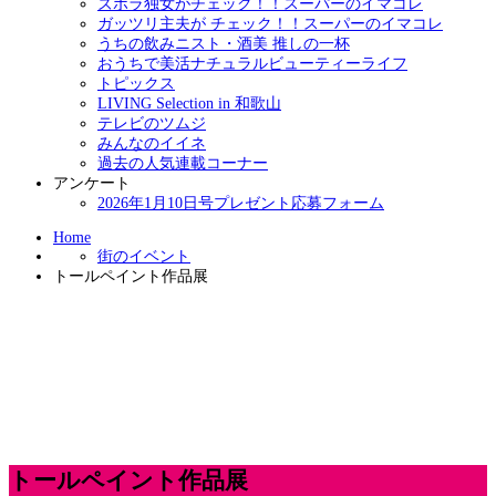
ズボラ独女がチェック！！スーパーのイマコレ
ガッツリ主夫が チェック！！スーパーのイマコレ
うちの飲みニスト・酒美 推しの一杯
おうちで美活ナチュラルビューティーライフ
トピックス
LIVING Selection in 和歌山
テレビのツムジ
みんなのイイネ
過去の人気連載コーナー
アンケート
2026年1月10日号プレゼント応募フォーム
Home
街のイベント
トールペイント作品展
トールペイント作品展