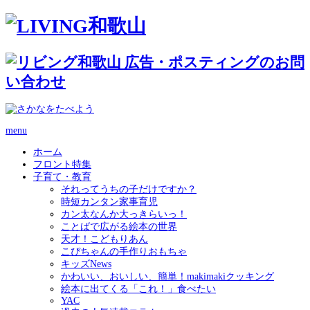
menu
ホーム
フロント特集
子育て・教育
それってうちの子だけですか？
時短カンタン家事育児
カン太なんか大っきらいっ！
ことばで広がる絵本の世界
天才！こどもりあん
こぴちゃんの手作りおもちゃ
キッズNews
かわいい、おいしい、簡単！makimakiクッキング
絵本に出てくる「これ！」食べたい
YAC