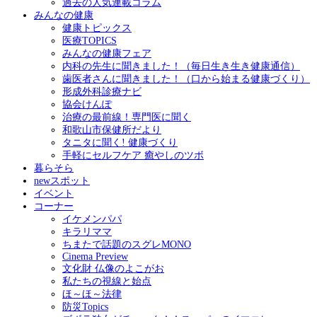
過去の人気連載コラム
みんなの健康
健康トピックス
医療TOPICS
みんなの健康フェア
内科の先生に聞きました！（毎日生き生き健康通信）
歯医者さんに聞きました！（口から始まる健康づくり）
形成外科診療ナビ
協会けんぽ
治療の最前線！専門医に聞く
和歌山市保健所だより
タニタに聞く! 健康づくり
手軽にセルフケア 癒やしのツボ
暮らそら
newスポット
イベント
コーナー
イケメンパパ
キラリママ
ちまたで話題のスグレMONO
Cinema Preview
文化財 仏像のよこがお
私たちの視線と始点
ほ～ほ～法律
防災Topics