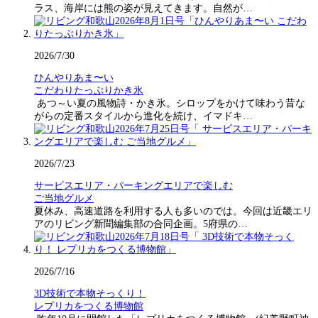
ラス、海岸には熊の姿が見えてきます。自然が…
2026/7/30
ひんやりあま〜い
こだわりたっぷりかき氷
あつ～い夏の風物詩・かき氷。シロップをかけて味わう昔な
がらの定番スタイルから進化を続け、イマドキ…
2026/7/23
サービスエリア・パーキングエリアで楽しむ
ご当地グルメ
夏休み、高速道路を利用する人も多いのでは。今回は近畿エリ
アのリビング新聞編集部の合同企画。5府県の…
2026/7/16
3D技術で本物そっくり！
レプリカをつくる博物館