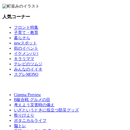
人気コーナー
フロント特集
子育て・教育
暮らそら
newスポット
街のイベント
イケメンパパ
キラリママ
テレビのツムジ
みんなのイイネ
スグレMONO
Cinema Preview
B級合戦 グルメの目
考えよう災害時の備え
いざというときに役立つ防災グッズ
祭りびより
ボタニカルライフ
脳トレ