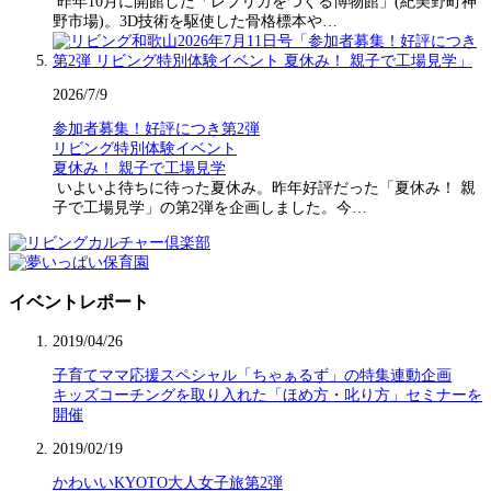
昨年10月に開館した「レプリカをつくる博物館」(紀美野町神
野市場)。3D技術を駆使した骨格標本や…
2026/7/9
参加者募集！好評につき第2弾
リビング特別体験イベント
夏休み！ 親子で工場見学
いよいよ待ちに待った夏休み。昨年好評だった「夏休み！ 親
子で工場見学」の第2弾を企画しました。今…
イベントレポート
2019/04/26
子育てママ応援スペシャル「ちゃぁるず」の特集連動企画
キッズコーチングを取り入れた「ほめ方・叱り方」セミナーを
開催
2019/02/19
かわいいKYOTO大人女子旅第2弾