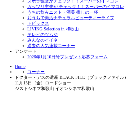
ズボラ独女がチェック！！スーパーのイマコレ
ガッツリ主夫が チェック！！スーパーのイマコレ
うちの飲みニスト・酒美 推しの一杯
おうちで美活ナチュラルビューティーライフ
トピックス
LIVING Selection in 和歌山
テレビのツムジ
みんなのイイネ
過去の人気連載コーナー
アンケート
2026年1月10日号プレゼント応募フォーム
Home
コーナー
ドクター・デスの遺産 BLACK FILE（ブラックファイル）
11月13日（金）ロードショー
ジストシネマ和歌山 イオンシネマ和歌山