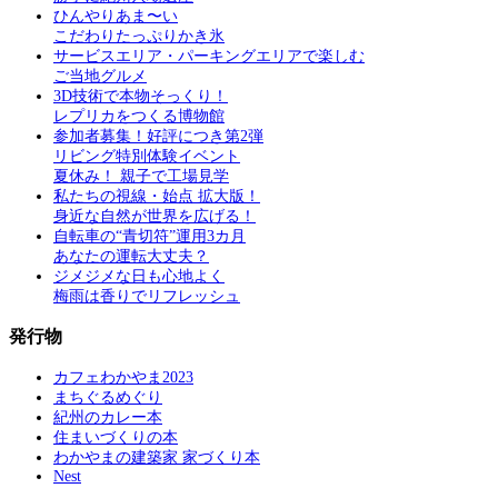
ひんやりあま〜い
こだわりたっぷりかき氷
サービスエリア・パーキングエリアで楽しむ
ご当地グルメ
3D技術で本物そっくり！
レプリカをつくる博物館
参加者募集！好評につき第2弾
リビング特別体験イベント
夏休み！ 親子で工場見学
私たちの視線・始点 拡大版！
身近な自然が世界を広げる！
自転車の“青切符”運用3カ月
あなたの運転大丈夫？
ジメジメな日も心地よく
梅雨は香りでリフレッシュ
発行物
カフェわかやま2023
まちぐるめぐり
紀州のカレー本
住まいづくりの本
わかやまの建築家 家づくり本
Nest