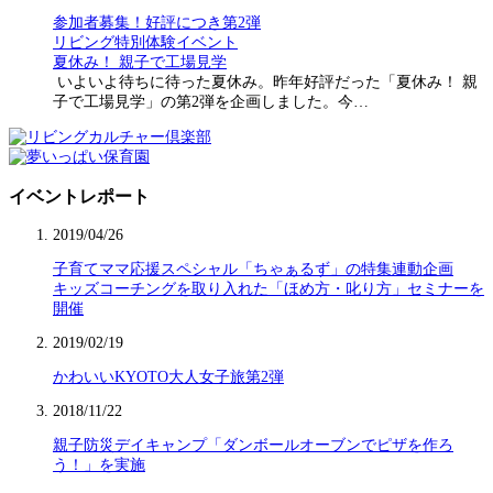
参加者募集！好評につき第2弾
リビング特別体験イベント
夏休み！ 親子で工場見学
いよいよ待ちに待った夏休み。昨年好評だった「夏休み！ 親
子で工場見学」の第2弾を企画しました。今…
イベントレポート
2019/04/26
子育てママ応援スペシャル「ちゃぁるず」の特集連動企画
キッズコーチングを取り入れた「ほめ方・叱り方」セミナーを
開催
2019/02/19
かわいいKYOTO大人女子旅第2弾
2018/11/22
親子防災デイキャンプ「ダンボールオーブンでピザを作ろ
う！」を実施