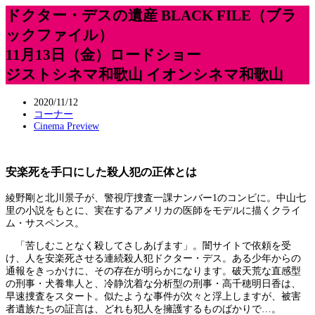
ドクター・デスの遺産 BLACK FILE（ブラ
ックファイル）
11月13日（金）ロードショー
ジストシネマ和歌山 イオンシネマ和歌山
2020/11/12
コーナー
Cinema Preview
安楽死を手口にした殺人犯の正体とは
綾野剛と北川景子が、警視庁捜査一課ナンバー1のコンビに。中山七
里の小説をもとに、実在するアメリカの医師をモデルに描くクライ
ム・サスペンス。
「苦しむことなく殺してさしあげます」。闇サイトで依頼を受
け、人を安楽死させる連続殺人犯ドクター・デス。ある少年からの
通報をきっかけに、その存在が明らかになります。破天荒な直感型
の刑事・犬養隼人と、冷静沈着な分析型の刑事・高千穂明日香は、
早速捜査をスタート。似たような事件が次々と浮上しますが、被害
者遺族たちの証言は、どれも犯人を擁護するものばかりで…。