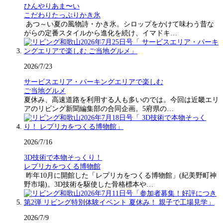
ひんやりあま〜い
こだわりたっぷりかき氷
あつ～い夏の風物詩・かき氷。シロップをかけて味わう昔な
がらの定番スタイルから進化を続け、イマドキ…
2026/7/23
サービスエリア・パーキングエリアで楽しむ
ご当地グルメ
夏休み、高速道路を利用する人も多いのでは。今回は近畿エリ
アのリビング新聞編集部の合同企画。5府県の…
2026/7/16
3D技術で本物そっくり！
レプリカをつくる博物館
昨年10月に開館した「レプリカをつくる博物館」(紀美野町神
野市場)。3D技術を駆使した骨格標本や…
2026/7/9