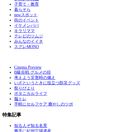
子育て・教育
暮らそら
newスポット
街のイベント
イケメンパパ
キラリママ
テレビのツムジ
みんなのイイネ
スグレMONO
Cinema Preview
B級合戦 グルメの目
考えよう災害時の備え
いざというときに役立つ防災グッズ
祭りびより
ボタニカルライフ
脳トレ
手軽にセルフケア 癒やしのツボ
特集記事
知る人ぞ知る名景
勝手に紀州穴場遺産