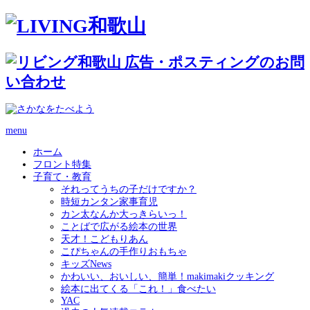
menu
ホーム
フロント特集
子育て・教育
それってうちの子だけですか？
時短カンタン家事育児
カン太なんか大っきらいっ！
ことばで広がる絵本の世界
天才！こどもりあん
こぴちゃんの手作りおもちゃ
キッズNews
かわいい、おいしい、簡単！makimakiクッキング
絵本に出てくる「これ！」食べたい
YAC