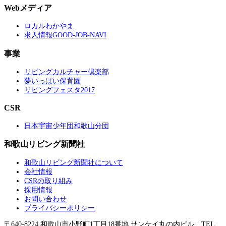
Webメディア
ロカルわかやま
求人情報GOOD-JOB-NAVI
事業
リビングカルチャー倶楽部
夢いっぱい保育園
リビングフェスタ2017
CSR
日本宇宙少年団和歌山分団
和歌山リビング新聞社
和歌山リビング新聞社について
会社情報
CSRの取り組み
採用情報
お問い合わせ
プライバシーポリシー
〒640-8224 和歌山市小野町1丁目18番地 サンケイ丸の内ビル TEL