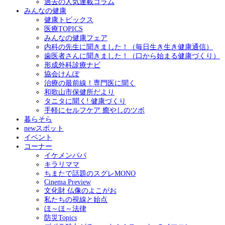
過去の人気連載コラム
みんなの健康
健康トピックス
医療TOPICS
みんなの健康フェア
内科の先生に聞きました！（毎日生き生き健康通信）
歯医者さんに聞きました！（口から始まる健康づくり）
形成外科診療ナビ
協会けんぽ
治療の最前線！専門医に聞く
和歌山市保健所だより
タニタに聞く! 健康づくり
手軽にセルフケア 癒やしのツボ
暮らそら
newスポット
イベント
コーナー
イケメンパパ
キラリママ
ちまたで話題のスグレMONO
Cinema Preview
文化財 仏像のよこがお
私たちの視線と始点
ほ～ほ～法律
防災Topics