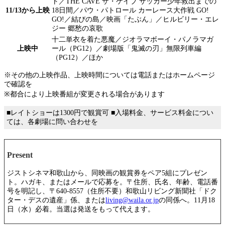
ト／THE CAVE ザ・ケイブ サッカー少年救出までの
11/13から上映
18日間／パウ・パトロール カーレース大作戦 GO!
GO!／結びの島／映画「たぶん」／ヒルビリー・エレ
ジー 郷愁の哀歌
十二単衣を着た悪魔／ジオラマボーイ・パノラマガ
上映中
ール（PG12）／劇場版「鬼滅の刃」無限列車編
（PG12）／ほか
※その他の上映作品、上映時間については電話またはホームページ
で確認を
※都合により上映番組が変更される場合があります
■レイトショーは1300円で観賞可 ■入場料金、サービス料金につい
ては、各劇場に問い合わせを
Present
ジストシネマ和歌山から、同映画の観賞券をペア5組にプレゼン
ト。ハガキ、またはメールで応募を。〒住所、氏名、年齢、電話番
号を明記し、〒640-8557（住所不要）和歌山リビング新聞社「ドク
ター・デスの遺産」係、または
living@waila.or.jp
の同係へ。11月18
日（水）必着。当選は発送をもって代えます。