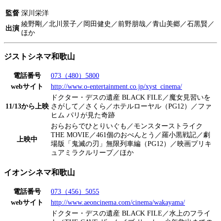
監督
深川栄洋
綾野剛／北川景子／岡田健史／前野朋哉／青山美郷／石黒賢／
出演
ほか
ジストシネマ和歌山
電話番号
073（480）5800
webサイト
http://www.o-entertainment.co.jp/xyst_cinema/
ドクター・デスの遺産 BLACK FILE／魔女見習いを
11/13から上映
さがして／さくら／ホテルローヤル（PG12）／ファ
ヒム パリが見た奇跡
おらおらでひとりいぐも／モンスターストライク
THE MOVIE／461個のおべんとう／羅小黒戦記／劇
上映中
場版「鬼滅の刃」無限列車編（PG12）／映画プリキ
ュアミラクルリープ／ほか
イオンシネマ和歌山
電話番号
073（456）5055
webサイト
http://www.aeoncinema.com/cinema/wakayama/
ドクター・デスの遺産 BLACK FILE／水上のフライ