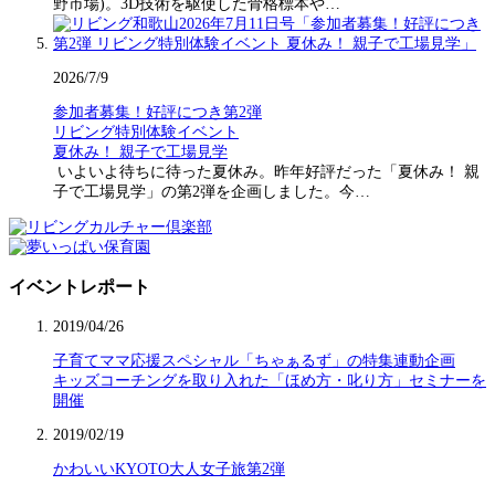
野市場)。3D技術を駆使した骨格標本や…
2026/7/9
参加者募集！好評につき第2弾
リビング特別体験イベント
夏休み！ 親子で工場見学
いよいよ待ちに待った夏休み。昨年好評だった「夏休み！ 親
子で工場見学」の第2弾を企画しました。今…
イベントレポート
2019/04/26
子育てママ応援スペシャル「ちゃぁるず」の特集連動企画
キッズコーチングを取り入れた「ほめ方・叱り方」セミナーを
開催
2019/02/19
かわいいKYOTO大人女子旅第2弾