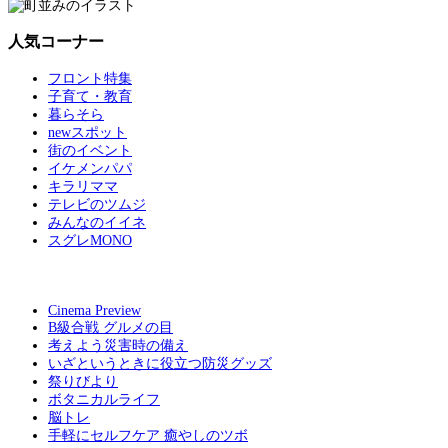
人気コーナー
フロント特集
子育て・教育
暮らそら
newスポット
街のイベント
イケメンパパ
キラリママ
テレビのツムジ
みんなのイイネ
スグレMONO
Cinema Preview
B級合戦 グルメの目
考えよう災害時の備え
いざというときに役立つ防災グッズ
祭りびより
ボタニカルライフ
脳トレ
手軽にセルフケア 癒やしのツボ