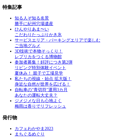
特集記事
知る人ぞ知る名景
勝手に紀州穴場遺産
ひんやりあま〜い
こだわりたっぷりかき氷
サービスエリア・パーキングエリアで楽しむ
ご当地グルメ
3D技術で本物そっくり！
レプリカをつくる博物館
参加者募集！好評につき第2弾
リビング特別体験イベント
夏休み！ 親子で工場見学
私たちの視線・始点 拡大版！
身近な自然が世界を広げる！
自転車の“青切符”運用3カ月
あなたの運転大丈夫？
ジメジメな日も心地よく
梅雨は香りでリフレッシュ
発行物
カフェわかやま2023
まちぐるめぐり