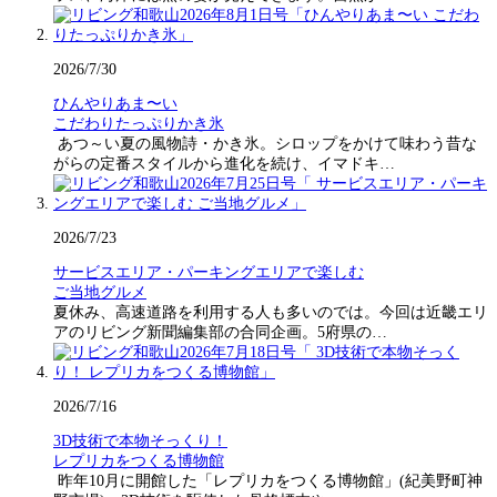
2026/7/30
ひんやりあま〜い
こだわりたっぷりかき氷
あつ～い夏の風物詩・かき氷。シロップをかけて味わう昔な
がらの定番スタイルから進化を続け、イマドキ…
2026/7/23
サービスエリア・パーキングエリアで楽しむ
ご当地グルメ
夏休み、高速道路を利用する人も多いのでは。今回は近畿エリ
アのリビング新聞編集部の合同企画。5府県の…
2026/7/16
3D技術で本物そっくり！
レプリカをつくる博物館
昨年10月に開館した「レプリカをつくる博物館」(紀美野町神