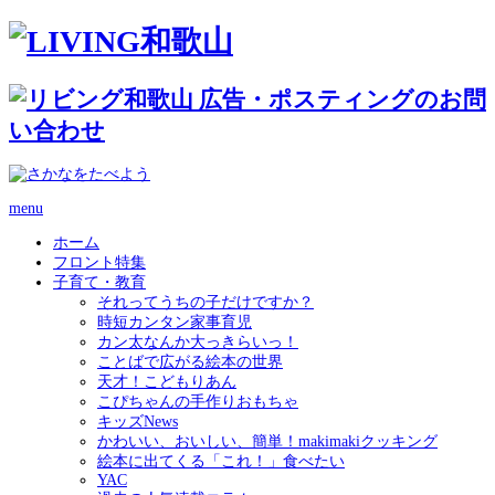
menu
ホーム
フロント特集
子育て・教育
それってうちの子だけですか？
時短カンタン家事育児
カン太なんか大っきらいっ！
ことばで広がる絵本の世界
天才！こどもりあん
こぴちゃんの手作りおもちゃ
キッズNews
かわいい、おいしい、簡単！makimakiクッキング
絵本に出てくる「これ！」食べたい
YAC