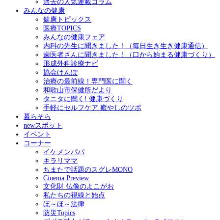
過去の人気連載コラム
みんなの健康
健康トピックス
医療TOPICS
みんなの健康フェア
内科の先生に聞きました！（毎日生き生き健康通信）
歯医者さんに聞きました！（口から始まる健康づくり）
形成外科診療ナビ
協会けんぽ
治療の最前線！専門医に聞く
和歌山市保健所だより
タニタに聞く! 健康づくり
手軽にセルフケア 癒やしのツボ
暮らそら
newスポット
イベント
コーナー
イケメンパパ
キラリママ
ちまたで話題のスグレMONO
Cinema Preview
文化財 仏像のよこがお
私たちの視線と始点
ほ～ほ～法律
防災Topics