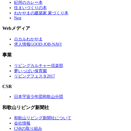
紀州のカレー本
住まいづくりの本
わかやまの建築家 家づくり本
Nest
Webメディア
ロカルわかやま
求人情報GOOD-JOB-NAVI
事業
リビングカルチャー倶楽部
夢いっぱい保育園
リビングフェスタ2017
CSR
日本宇宙少年団和歌山分団
和歌山リビング新聞社
和歌山リビング新聞社について
会社情報
CSRの取り組み