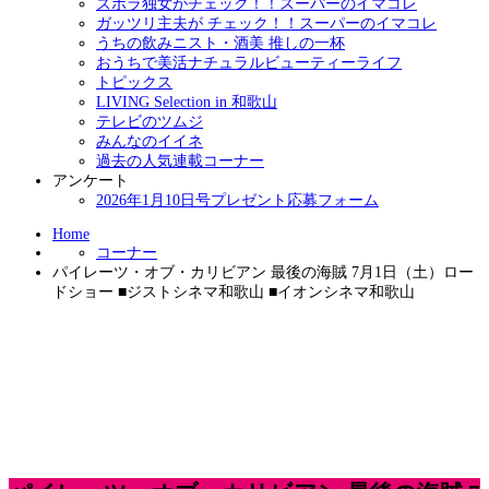
ズボラ独女がチェック！！スーパーのイマコレ
ガッツリ主夫が チェック！！スーパーのイマコレ
うちの飲みニスト・酒美 推しの一杯
おうちで美活ナチュラルビューティーライフ
トピックス
LIVING Selection in 和歌山
テレビのツムジ
みんなのイイネ
過去の人気連載コーナー
アンケート
2026年1月10日号プレゼント応募フォーム
Home
コーナー
パイレーツ・オブ・カリビアン 最後の海賊 7月1日（土）ロー
ドショー ■ジストシネマ和歌山 ■イオンシネマ和歌山