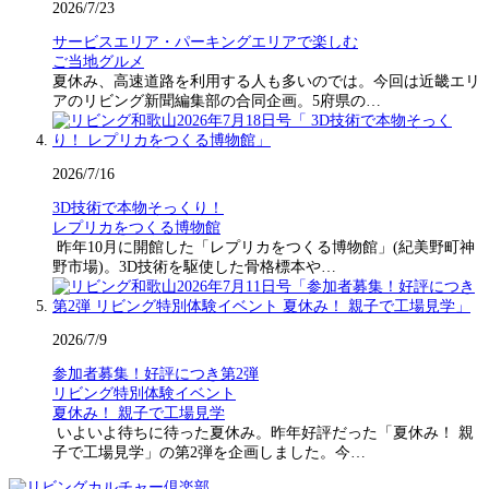
2026/7/23
サービスエリア・パーキングエリアで楽しむ
ご当地グルメ
夏休み、高速道路を利用する人も多いのでは。今回は近畿エリ
アのリビング新聞編集部の合同企画。5府県の…
2026/7/16
3D技術で本物そっくり！
レプリカをつくる博物館
昨年10月に開館した「レプリカをつくる博物館」(紀美野町神
野市場)。3D技術を駆使した骨格標本や…
2026/7/9
参加者募集！好評につき第2弾
リビング特別体験イベント
夏休み！ 親子で工場見学
いよいよ待ちに待った夏休み。昨年好評だった「夏休み！ 親
子で工場見学」の第2弾を企画しました。今…