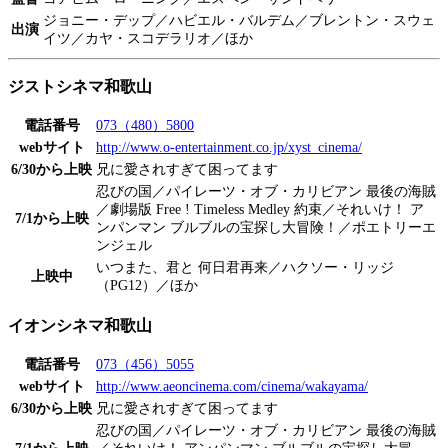
ジョニー・デップ／ハビエル・バルデム／ブレントン・スウェ
出演
イツ／カヤ・スコデラリオ／ほか
ジストシネマ和歌山
電話番号
073（480）5800
webサイト
http://www.o-entertainment.co.jp/xyst_cinema/
6/30から上映
兄に愛されすぎて困ってます
忍びの国／パイレーツ・オブ・カリビアン 最後の海賊
／劇場版 Free ! Timeless Medley 約束／それいけ！ ア
7/1から上映
ンパンマン ブルブルの宝探し大冒険！／ポエトリーエ
ンジェル
いつまた、君と 何日君再来／ハクソー・リッジ
上映中
（PG12）／ほか
イオンシネマ和歌山
電話番号
073（456）5055
webサイト
http://www.aeoncinema.com/cinema/wakayama/
6/30から上映
兄に愛されすぎて困ってます
忍びの国／パイレーツ・オブ・カリビアン 最後の海賊