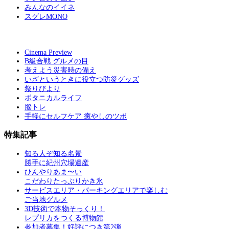
みんなのイイネ
スグレMONO
Cinema Preview
B級合戦 グルメの目
考えよう災害時の備え
いざというときに役立つ防災グッズ
祭りびより
ボタニカルライフ
脳トレ
手軽にセルフケア 癒やしのツボ
特集記事
知る人ぞ知る名景
勝手に紀州穴場遺産
ひんやりあま〜い
こだわりたっぷりかき氷
サービスエリア・パーキングエリアで楽しむ
ご当地グルメ
3D技術で本物そっくり！
レプリカをつくる博物館
参加者募集！好評につき第2弾