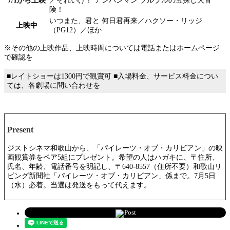
7/1から上映
／それいけ！ アンパンマン ブルブルの宝探し大冒
険！
いつまた、君と 何日君再来／ハクソー・リッジ
上映中
（PG12）／ほか
※その他の上映作品、上映時間については電話またはホームページ
で確認を
■レイトショーは1300円で観賞可 ■入場料金、サービス料金につい
ては、各劇場に問い合わせを
Present
ジストシネマ和歌山から、「パイレーツ・オブ・カリビアン」の映
画観賞券をペア5組にプレゼント。希望の人はハガキに、〒住所、
氏名、年齢、電話番号を明記し、〒640-8557（住所不要）和歌山リ
ビング新聞社「パイレーツ・オブ・カリビアン」係まで。7月5日
（水）必着。当選は発送をもって代えます。
Post