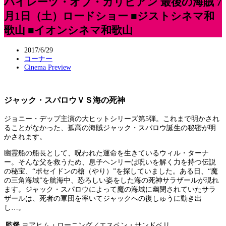
パイレーツ・オブ・カリビアン 最後の海賊 7
月1日（土）ロードショー ■ジストシネマ和
歌山 ■イオンシネマ和歌山
2017/6/29
コーナー
Cinema Preview
ジャック・スパロウＶＳ海の死神
ジョニー・デップ主演の大ヒットシリーズ第5弾。これまで明かされ
ることがなかった、孤高の海賊ジャック・スパロウ誕生の秘密が明
かされます。
幽霊船の船長として、呪われた運命を生きているウィル・ターナ
ー。そんな父を救うため、息子ヘンリーは呪いを解く力を持つ伝説
の秘宝、“ポセイドンの槍（やり）”を探していました。ある日、“魔
の三角海域”を航海中、恐ろしい姿をした海の死神サラザールが現れ
ます。ジャック・スパロウによって魔の海域に幽閉されていたサラ
ザールは、死者の軍団を率いてジャックへの復しゅうに動き出
し…。
監督
ヨアヒム・ローニング／エスペン・サンドベリ