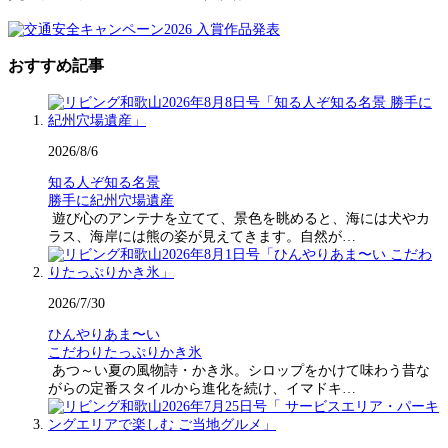
おすすめ記事
2026/8/6
知る人ぞ知る名景
勝手に紀州穴場遺産
遊び心のアンテナを立てて、景色を眺めると、海には犬やカ
ラス、海岸には熊の姿が見えてきます。自然が…
2026/7/30
ひんやりあま〜い
こだわりたっぷりかき氷
あつ～い夏の風物詩・かき氷。シロップをかけて味わう昔な
がらの定番スタイルから進化を続け、イマドキ…