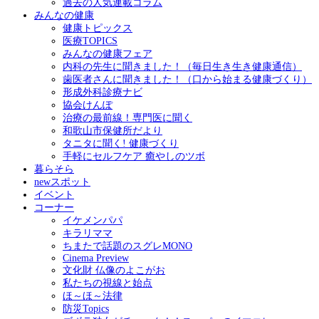
過去の人気連載コラム
みんなの健康
健康トピックス
医療TOPICS
みんなの健康フェア
内科の先生に聞きました！（毎日生き生き健康通信）
歯医者さんに聞きました！（口から始まる健康づくり）
形成外科診療ナビ
協会けんぽ
治療の最前線！専門医に聞く
和歌山市保健所だより
タニタに聞く! 健康づくり
手軽にセルフケア 癒やしのツボ
暮らそら
newスポット
イベント
コーナー
イケメンパパ
キラリママ
ちまたで話題のスグレMONO
Cinema Preview
文化財 仏像のよこがお
私たちの視線と始点
ほ～ほ～法律
防災Topics