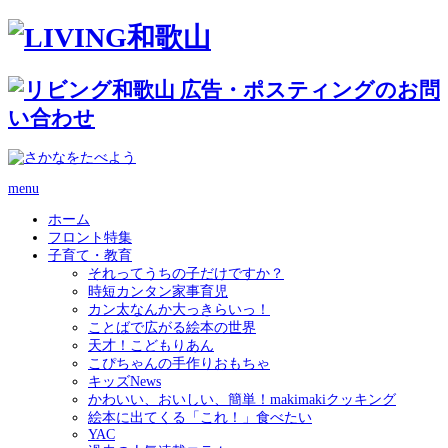
menu
ホーム
フロント特集
子育て・教育
それってうちの子だけですか？
時短カンタン家事育児
カン太なんか大っきらいっ！
ことばで広がる絵本の世界
天才！こどもりあん
こぴちゃんの手作りおもちゃ
キッズNews
かわいい、おいしい、簡単！makimakiクッキング
絵本に出てくる「これ！」食べたい
YAC