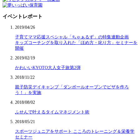
イベントレポート
2019/04/26
子育てママ応援スペシャル「ちゃぁるず」の特集連動企画
キッズコーチングを取り入れた「ほめ方・叱り方」セミナーを
開催
2019/02/19
かわいいKYOTO大人女子旅第2弾
2018/11/22
親子防災デイキャンプ「ダンボールオーブンでピザを作ろ
う！」を実施
2018/08/02
ふせんで叶えるタイムマネジメント術
2018/05/21
スポーツジュニアをサポート こころのトレーニング＆栄養学
セミナー