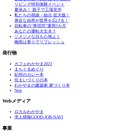
リビング特別体験イベント
夏休み！ 親子で工場見学
私たちの視線・始点 拡大版！
身近な自然が世界を広げる！
自転車の“青切符”運用3カ月
あなたの運転大丈夫？
ジメジメな日も心地よく
梅雨は香りでリフレッシュ
発行物
カフェわかやま2023
まちぐるめぐり
紀州のカレー本
住まいづくりの本
わかやまの建築家 家づくり本
Nest
Webメディア
ロカルわかやま
求人情報GOOD-JOB-NAVI
事業