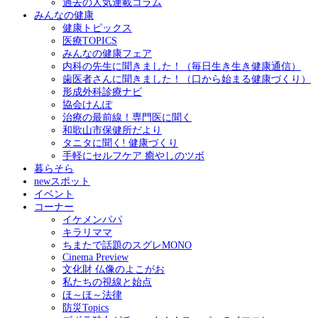
過去の人気連載コラム
みんなの健康
健康トピックス
医療TOPICS
みんなの健康フェア
内科の先生に聞きました！（毎日生き生き健康通信）
歯医者さんに聞きました！（口から始まる健康づくり）
形成外科診療ナビ
協会けんぽ
治療の最前線！専門医に聞く
和歌山市保健所だより
タニタに聞く! 健康づくり
手軽にセルフケア 癒やしのツボ
暮らそら
newスポット
イベント
コーナー
イケメンパパ
キラリママ
ちまたで話題のスグレMONO
Cinema Preview
文化財 仏像のよこがお
私たちの視線と始点
ほ～ほ～法律
防災Topics