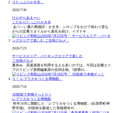
2026/7/30
ひんやりあま〜い
こだわりたっぷりかき氷
あつ～い夏の風物詩・かき氷。シロップをかけて味わう昔な
がらの定番スタイルから進化を続け、イマドキ…
2026/7/23
サービスエリア・パーキングエリアで楽しむ
ご当地グルメ
夏休み、高速道路を利用する人も多いのでは。今回は近畿エリ
アのリビング新聞編集部の合同企画。5府県の…
2026/7/16
3D技術で本物そっくり！
レプリカをつくる博物館
昨年10月に開館した「レプリカをつくる博物館」(紀美野町神
野市場)。3D技術を駆使した骨格標本や…