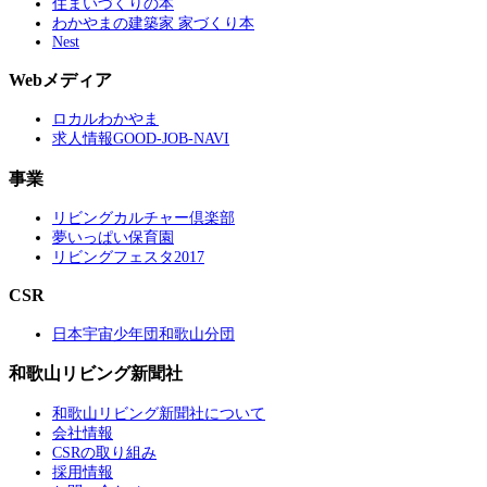
住まいづくりの本
わかやまの建築家 家づくり本
Nest
Webメディア
ロカルわかやま
求人情報GOOD-JOB-NAVI
事業
リビングカルチャー倶楽部
夢いっぱい保育園
リビングフェスタ2017
CSR
日本宇宙少年団和歌山分団
和歌山リビング新聞社
和歌山リビング新聞社について
会社情報
CSRの取り組み
採用情報