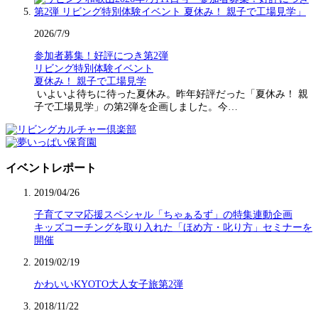
2026/7/9
参加者募集！好評につき第2弾
リビング特別体験イベント
夏休み！ 親子で工場見学
いよいよ待ちに待った夏休み。昨年好評だった「夏休み！ 親
子で工場見学」の第2弾を企画しました。今…
イベントレポート
2019/04/26
子育てママ応援スペシャル「ちゃぁるず」の特集連動企画
キッズコーチングを取り入れた「ほめ方・叱り方」セミナーを
開催
2019/02/19
かわいいKYOTO大人女子旅第2弾
2018/11/22