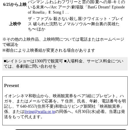
パンマン ふわふわフワリーと雲の国/夏への扉‐キミの
6/25から上映
いる未来へ‐/Arc アーク/劇場版「BanG Dream! Episode
of Roselia」Ⅱ: Song I …
ザ・ファブル 殺さない殺し屋/クワイエット・プレイ
上映中
ス 破られた沈黙/ヒノマルソウル〜舞台裏の英雄た
ち〜/ほか
※その他の上映作品、上映時間については電話またはホームページ
で確認を
※都合により上映番組が変更される場合があります
■レイトショーは1300円で観賞可 ■入場料金、サービス料金につい
ては、各劇場に問い合わせを
Present
イオンシネマ和歌山から、映画観賞券をペア5組にプレゼント。ハ
ガキ、またはメールで応募を。〒住所、氏名、年齢、電話番号を明
記し、〒640-8557(住所不要)和歌山リビング新聞社「映画観賞券」
係、または
living@waila.or.jp
の同係へ。6月30日(水)必着。当選は発
送をもって代えます。