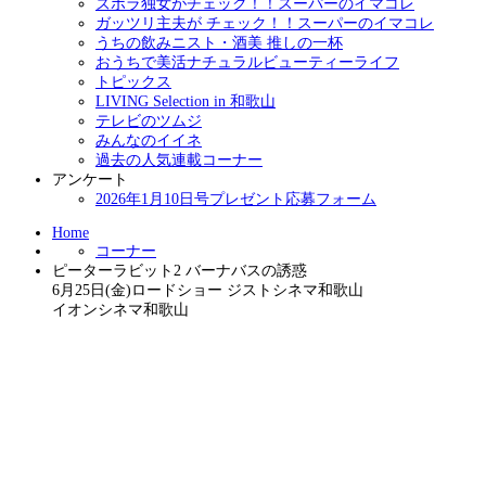
ズボラ独女がチェック！！スーパーのイマコレ
ガッツリ主夫が チェック！！スーパーのイマコレ
うちの飲みニスト・酒美 推しの一杯
おうちで美活ナチュラルビューティーライフ
トピックス
LIVING Selection in 和歌山
テレビのツムジ
みんなのイイネ
過去の人気連載コーナー
アンケート
2026年1月10日号プレゼント応募フォーム
Home
コーナー
ピーターラビット2 バーナバスの誘惑
6月25日(金)ロードショー ジストシネマ和歌山
イオンシネマ和歌山