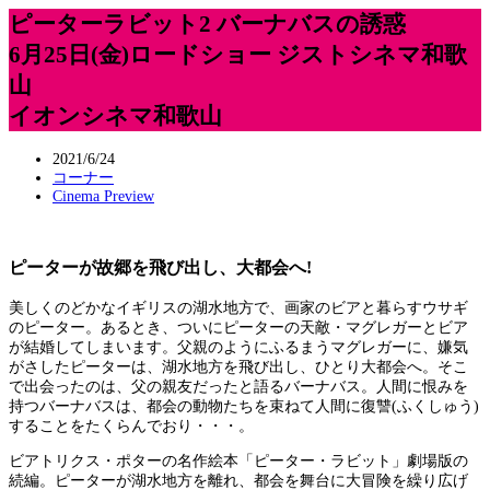
ピーターラビット2 バーナバスの誘惑
6月25日(金)ロードショー ジストシネマ和歌
山
イオンシネマ和歌山
2021/6/24
コーナー
Cinema Preview
ピーターが故郷を飛び出し、大都会へ!
美しくのどかなイギリスの湖水地方で、画家のビアと暮らすウサギ
のピーター。あるとき、ついにピーターの天敵・マグレガーとビア
が結婚してしまいます。父親のようにふるまうマグレガーに、嫌気
がさしたピーターは、湖水地方を飛び出し、ひとり大都会へ。そこ
で出会ったのは、父の親友だったと語るバーナバス。人間に恨みを
持つバーナバスは、都会の動物たちを束ねて人間に復讐(ふくしゅう)
することをたくらんでおり・・・。
ビアトリクス・ポターの名作絵本「ピーター・ラビット」劇場版の
続編。ピーターが湖水地方を離れ、都会を舞台に大冒険を繰り広げ