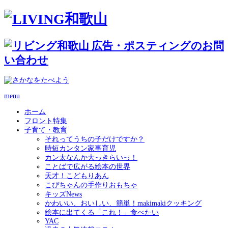
menu
ホーム
フロント特集
子育て・教育
それってうちの子だけですか？
時短カンタン家事育児
カン太なんか大っきらいっ！
ことばで広がる絵本の世界
天才！こどもりあん
こぴちゃんの手作りおもちゃ
キッズNews
かわいい、おいしい、簡単！makimakiクッキング
絵本に出てくる「これ！」食べたい
YAC