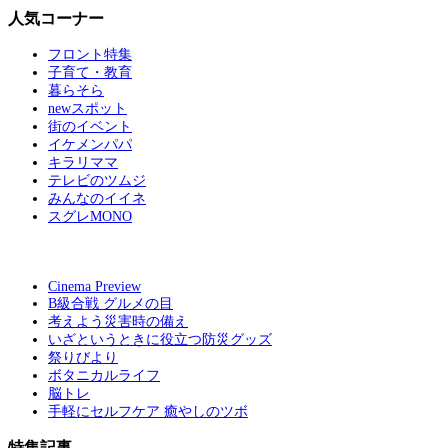
人気コーナー
フロント特集
子育て・教育
暮らそら
newスポット
街のイベント
イケメンパパ
キラリママ
テレビのツムジ
みんなのイイネ
スグレMONO
Cinema Preview
B級合戦 グルメの目
考えよう災害時の備え
いざというときに役立つ防災グッズ
祭りびより
ボタニカルライフ
脳トレ
手軽にセルフケア 癒やしのツボ
特集記事