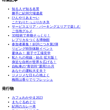
知る人ぞ知る名景
勝手に紀州穴場遺産
ひんやりあま〜い
こだわりたっぷりかき氷
サービスエリア・パーキングエリアで楽しむ
ご当地グルメ
3D技術で本物そっくり！
レプリカをつくる博物館
参加者募集！好評につき第2弾
リビング特別体験イベント
夏休み！ 親子で工場見学
私たちの視線・始点 拡大版！
身近な自然が世界を広げる！
自転車の“青切符”運用3カ月
あなたの運転大丈夫？
ジメジメな日も心地よく
梅雨は香りでリフレッシュ
発行物
カフェわかやま2023
まちぐるめぐり
紀州のカレー本