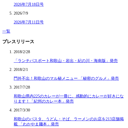
2026年7月18日号
2026/7/9
2026年7月11日号
一覧
プレスリリース
2018/2/28
「ランチパスポート和歌山・岩出・紀の川・海南版」発売
2018/2/1
門外不出！和歌山のマル秘メニュー 「秘密のグルメ」発売
2017/7/28
和歌山県内225のカレーが一冊に。感動的にカレーが好きにな
ります！「紀州のカレー本」発売
2017/3/30
和歌山のパスタ、うどん・そば、ラーメンのお店を213店舗掲
載 「わかやま麺本」発売