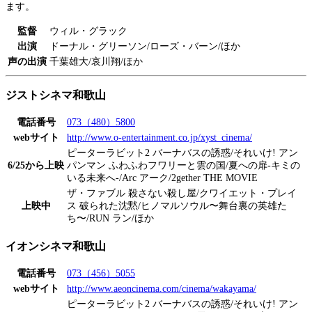
ます。
監督
ウィル・グラック
出演
ドーナル・グリーソン/ローズ・バーン/ほか
声の出演
千葉雄大/哀川翔/ほか
ジストシネマ和歌山
電話番号
073（480）5800
webサイト
http://www.o-entertainment.co.jp/xyst_cinema/
ピーターラビット2 バーナバスの誘惑/それいけ! アン
6/25から上映
パンマン ふわふわフワリーと雲の国/夏への扉‐キミの
いる未来へ‐/Arc アーク/2gether THE MOVIE
ザ・ファブル 殺さない殺し屋/クワイエット・プレイ
上映中
ス 破られた沈黙/ヒノマルソウル〜舞台裏の英雄た
ち〜/RUN ラン/ほか
イオンシネマ和歌山
電話番号
073（456）5055
webサイト
http://www.aeoncinema.com/cinema/wakayama/
ピーターラビット2 バーナバスの誘惑/それいけ! アン