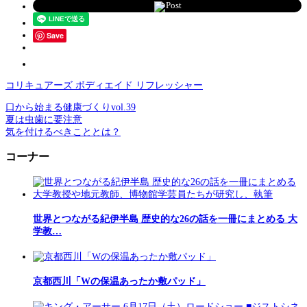
Post
Save
コリキュアーズ ボディエイド リフレッシャー
口から始まる健康づくりvol.39
夏は虫歯に要注意
気を付けるべきこととは？
コーナー
世界とつながる紀伊半島 歴史的な26の話を一冊にまとめる 大
学教…
京都西川「Wの保温あったか敷パッド」