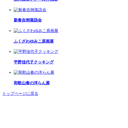
新春吉例落語会
ふくざわゆみこ原画展
平野佳代子クッキング
和歌山春の洋らん展
トップページに戻る