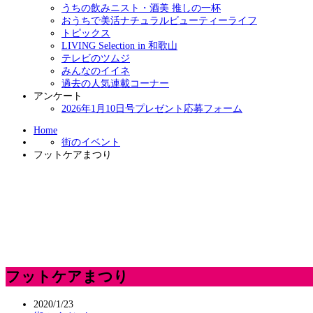
うちの飲みニスト・酒美 推しの一杯
おうちで美活ナチュラルビューティーライフ
トピックス
LIVING Selection in 和歌山
テレビのツムジ
みんなのイイネ
過去の人気連載コーナー
アンケート
2026年1月10日号プレゼント応募フォーム
Home
街のイベント
フットケアまつり
フットケアまつり
2020/1/23