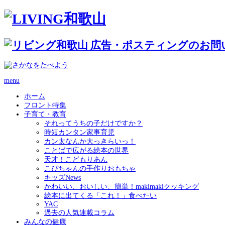
menu
ホーム
フロント特集
子育て・教育
それってうちの子だけですか？
時短カンタン家事育児
カン太なんか大っきらいっ！
ことばで広がる絵本の世界
天才！こどもりあん
こぴちゃんの手作りおもちゃ
キッズNews
かわいい、おいしい、簡単！makimakiクッキング
絵本に出てくる「これ！」食べたい
YAC
過去の人気連載コラム
みんなの健康