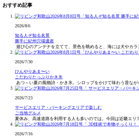
おすすめ記事
2026/8/6
知る人ぞ知る名景
勝手に紀州穴場遺産
遊び心のアンテナを立てて、景色を眺めると、海には犬やカラ
2026/7/30
ひんやりあま〜い
こだわりたっぷりかき氷
あつ～い夏の風物詩・かき氷。シロップをかけて味わう昔なが
2026/7/23
サービスエリア・パーキングエリアで楽しむ
ご当地グルメ
夏休み、高速道路を利用する人も多いのでは。今回は近畿エリ
2026/7/16