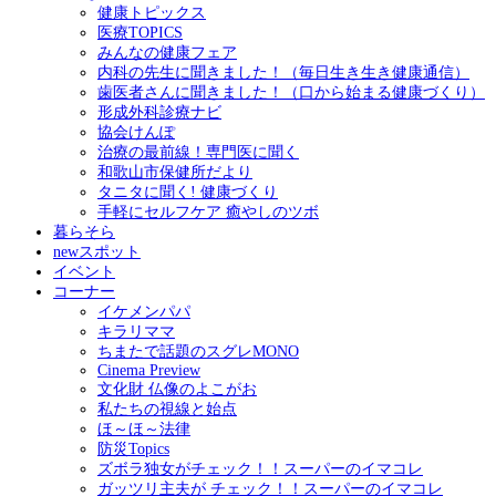
健康トピックス
医療TOPICS
みんなの健康フェア
内科の先生に聞きました！（毎日生き生き健康通信）
歯医者さんに聞きました！（口から始まる健康づくり）
形成外科診療ナビ
協会けんぽ
治療の最前線！専門医に聞く
和歌山市保健所だより
タニタに聞く! 健康づくり
手軽にセルフケア 癒やしのツボ
暮らそら
newスポット
イベント
コーナー
イケメンパパ
キラリママ
ちまたで話題のスグレMONO
Cinema Preview
文化財 仏像のよこがお
私たちの視線と始点
ほ～ほ～法律
防災Topics
ズボラ独女がチェック！！スーパーのイマコレ
ガッツリ主夫が チェック！！スーパーのイマコレ