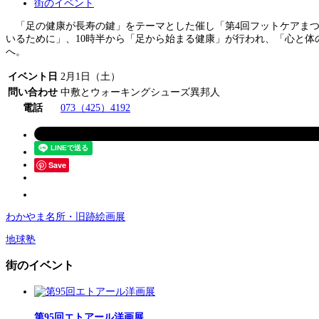
街のイベント
「足の健康が長寿の鍵」をテーマとした催し「第4回フットケアまつり
いるために」、10時半から「足から始まる健康」が行われ、「心と
へ。
イベント日
2月1日（土）
問い合わせ
中敷とウォーキングシューズ異邦人
電話
073（425）4192
Save
わかやま名所・旧跡絵画展
地球塾
街のイベント
第95回エトアール洋画展