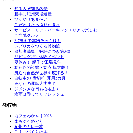
知る人ぞ知る名景
勝手に紀州穴場遺産
ひんやりあま〜い
こだわりたっぷりかき氷
サービスエリア・パーキングエリアで楽しむ
ご当地グルメ
3D技術で本物そっくり！
レプリカをつくる博物館
参加者募集！好評につき第2弾
リビング特別体験イベント
夏休み！ 親子で工場見学
私たちの視線・始点 拡大版！
身近な自然が世界を広げる！
自転車の“青切符”運用3カ月
あなたの運転大丈夫？
ジメジメな日も心地よく
梅雨は香りでリフレッシュ
発行物
カフェわかやま2023
まちぐるめぐり
紀州のカレー本
住まいづくりの本