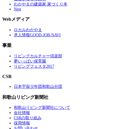
わかやまの建築家 家づくり本
Nest
Webメディア
ロカルわかやま
求人情報GOOD-JOB-NAVI
事業
リビングカルチャー倶楽部
夢いっぱい保育園
リビングフェスタ2017
CSR
日本宇宙少年団和歌山分団
和歌山リビング新聞社
和歌山リビング新聞社について
会社情報
CSRの取り組み
採用情報
お問い合わせ