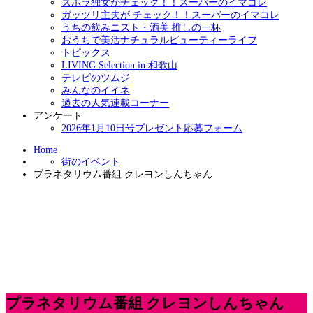
ズボラ独女がチェック！！スーパーのイマコレ
ガッツリ主夫が チェック！！スーパーのイマコレ
うちの飲みニスト・酒美 推しの一杯
おうちで美活ナチュラルビューティーライフ
トピックス
LIVING Selection in 和歌山
テレビのツムジ
みんなのイイネ
過去の人気連載コーナー
アンケート
2026年1月10日号プレゼント応募フォーム
Home
街のイベント
プラネタリウム番組 クレヨンしんちゃん
プラネタリウム番組 クレヨンしんちゃん