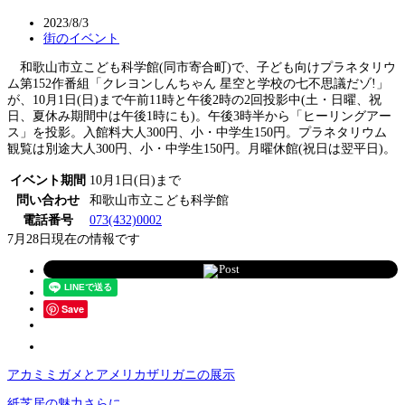
2023/8/3
街のイベント
和歌山市立こども科学館(同市寄合町)で、子ども向けプラネタリウ
ム第152作番組「クレヨンしんちゃん 星空と学校の七不思議だゾ!」
が、10月1日(日)まで午前11時と午後2時の2回投影中(土・日曜、祝
日、夏休み期間中は午後1時にも)。午後3時半から「ヒーリングアー
ス」を投影。入館料大人300円、小・中学生150円。プラネタリウム
観覧は別途大人300円、小・中学生150円。月曜休館(祝日は翌平日)。
イベント期間
10月1日(日)まで
問い合わせ
和歌山市立こども科学館
電話番号
073(432)0002
7月28日現在の情報です
Post
Save
アカミミガメとアメリカザリガニの展示
紙芝居の魅力さらに