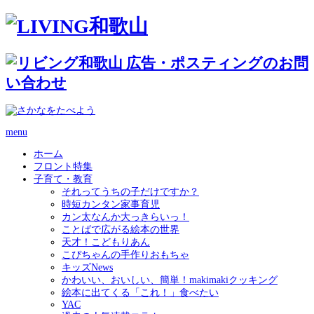
menu
ホーム
フロント特集
子育て・教育
それってうちの子だけですか？
時短カンタン家事育児
カン太なんか大っきらいっ！
ことばで広がる絵本の世界
天才！こどもりあん
こぴちゃんの手作りおもちゃ
キッズNews
かわいい、おいしい、簡単！makimakiクッキング
絵本に出てくる「これ！」食べたい
YAC