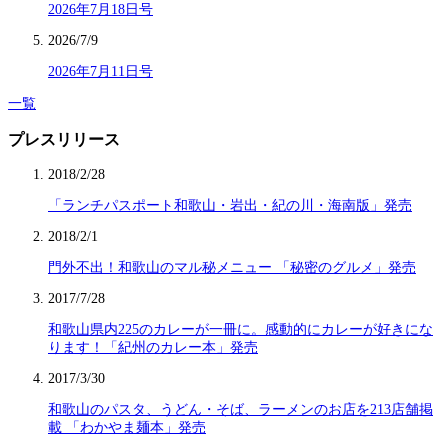
2026年7月18日号
2026/7/9
2026年7月11日号
一覧
プレスリリース
2018/2/28
「ランチパスポート和歌山・岩出・紀の川・海南版」発売
2018/2/1
門外不出！和歌山のマル秘メニュー 「秘密のグルメ」発売
2017/7/28
和歌山県内225のカレーが一冊に。感動的にカレーが好きにな
ります！「紀州のカレー本」発売
2017/3/30
和歌山のパスタ、うどん・そば、ラーメンのお店を213店舗掲
載 「わかやま麺本」発売