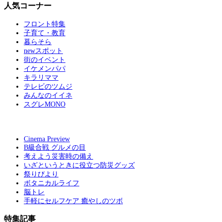
人気コーナー
フロント特集
子育て・教育
暮らそら
newスポット
街のイベント
イケメンパパ
キラリママ
テレビのツムジ
みんなのイイネ
スグレMONO
Cinema Preview
B級合戦 グルメの目
考えよう災害時の備え
いざというときに役立つ防災グッズ
祭りびより
ボタニカルライフ
脳トレ
手軽にセルフケア 癒やしのツボ
特集記事