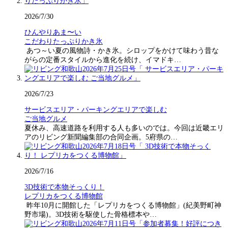
2026/7/30
ひんやりあま〜い
こだわりたっぷりかき氷
あつ～い夏の風物詩・かき氷。シロップをかけて味わう昔な
がらの定番スタイルから進化を続け、イマドキ…
2026/7/23
サービスエリア・パーキングエリアで楽しむ
ご当地グルメ
夏休み、高速道路を利用する人も多いのでは。今回は近畿エリ
アのリビング新聞編集部の合同企画。5府県の…
2026/7/16
3D技術で本物そっくり！
レプリカをつくる博物館
昨年10月に開館した「レプリカをつくる博物館」(紀美野町神
野市場)。3D技術を駆使した骨格標本や…