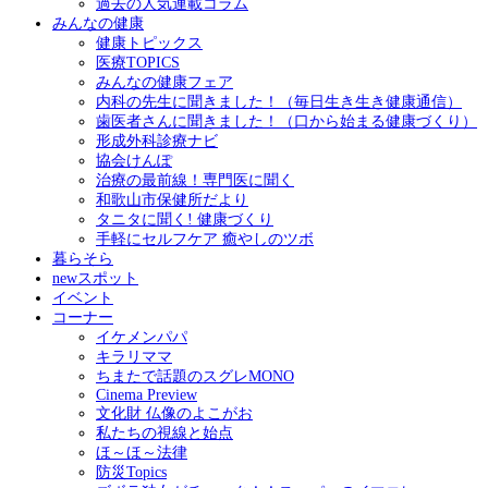
過去の人気連載コラム
みんなの健康
健康トピックス
医療TOPICS
みんなの健康フェア
内科の先生に聞きました！（毎日生き生き健康通信）
歯医者さんに聞きました！（口から始まる健康づくり）
形成外科診療ナビ
協会けんぽ
治療の最前線！専門医に聞く
和歌山市保健所だより
タニタに聞く! 健康づくり
手軽にセルフケア 癒やしのツボ
暮らそら
newスポット
イベント
コーナー
イケメンパパ
キラリママ
ちまたで話題のスグレMONO
Cinema Preview
文化財 仏像のよこがお
私たちの視線と始点
ほ～ほ～法律
防災Topics