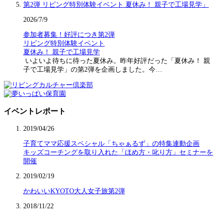
2026/7/9
参加者募集！好評につき第2弾
リビング特別体験イベント
夏休み！ 親子で工場見学
いよいよ待ちに待った夏休み。昨年好評だった「夏休み！ 親
子で工場見学」の第2弾を企画しました。今…
イベントレポート
2019/04/26
子育てママ応援スペシャル「ちゃぁるず」の特集連動企画
キッズコーチングを取り入れた「ほめ方・叱り方」セミナーを
開催
2019/02/19
かわいいKYOTO大人女子旅第2弾
2018/11/22