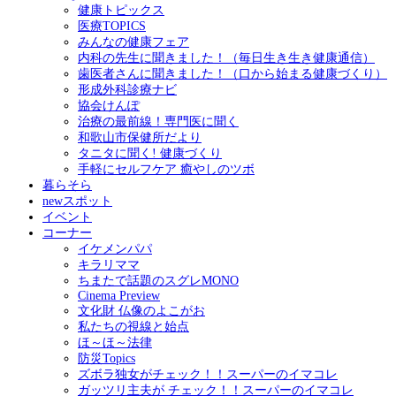
健康トピックス
医療TOPICS
みんなの健康フェア
内科の先生に聞きました！（毎日生き生き健康通信）
歯医者さんに聞きました！（口から始まる健康づくり）
形成外科診療ナビ
協会けんぽ
治療の最前線！専門医に聞く
和歌山市保健所だより
タニタに聞く! 健康づくり
手軽にセルフケア 癒やしのツボ
暮らそら
newスポット
イベント
コーナー
イケメンパパ
キラリママ
ちまたで話題のスグレMONO
Cinema Preview
文化財 仏像のよこがお
私たちの視線と始点
ほ～ほ～法律
防災Topics
ズボラ独女がチェック！！スーパーのイマコレ
ガッツリ主夫が チェック！！スーパーのイマコレ