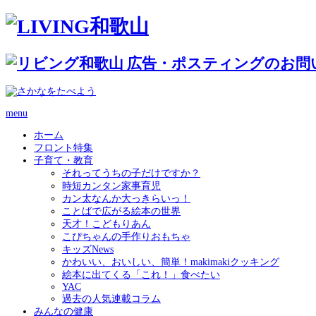
menu
ホーム
フロント特集
子育て・教育
それってうちの子だけですか？
時短カンタン家事育児
カン太なんか大っきらいっ！
ことばで広がる絵本の世界
天才！こどもりあん
こぴちゃんの手作りおもちゃ
キッズNews
かわいい、おいしい、簡単！makimakiクッキング
絵本に出てくる「これ！」食べたい
YAC
過去の人気連載コラム
みんなの健康