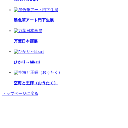
墨色筆アート門下生展
万葉日本画展
ひかり～hikari
空海と王鐸（おうたく）
トップページに戻る