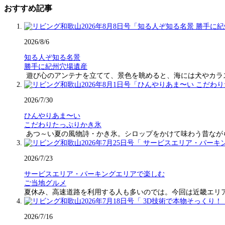
おすすめ記事
2026/8/6
知る人ぞ知る名景
勝手に紀州穴場遺産
遊び心のアンテナを立てて、景色を眺めると、海には犬やカラ
2026/7/30
ひんやりあま〜い
こだわりたっぷりかき氷
あつ～い夏の風物詩・かき氷。シロップをかけて味わう昔なが
2026/7/23
サービスエリア・パーキングエリアで楽しむ
ご当地グルメ
夏休み、高速道路を利用する人も多いのでは。今回は近畿エリ
2026/7/16