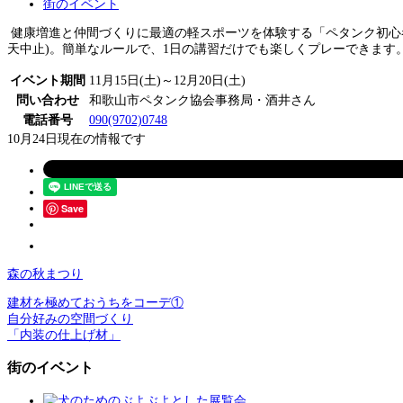
街のイベント
健康増進と仲間づくりに最適の軽スポーツを体験する「ペタンク初心者講習
天中止)。簡単なルールで、1日の講習だけでも楽しくプレーできます。
イベント期間
11月15日(土)～12月20日(土)
問い合わせ
和歌山市ペタンク協会事務局・酒井さん
電話番号
090(9702)0748
10月24日現在の情報です
Save
森の秋まつり
建材を極めておうちをコーデ①
自分好みの空間づくり
「内装の仕上げ材」
街のイベント