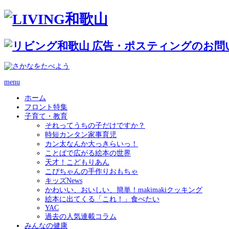
menu
ホーム
フロント特集
子育て・教育
それってうちの子だけですか？
時短カンタン家事育児
カン太なんか大っきらいっ！
ことばで広がる絵本の世界
天才！こどもりあん
こぴちゃんの手作りおもちゃ
キッズNews
かわいい、おいしい、簡単！makimakiクッキング
絵本に出てくる「これ！」食べたい
YAC
過去の人気連載コラム
みんなの健康