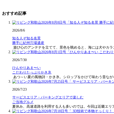
おすすめ記事
2026/8/6
知る人ぞ知る名景
勝手に紀州穴場遺産
遊び心のアンテナを立てて、景色を眺めると、海には犬やカラ
2026/7/30
ひんやりあま〜い
こだわりたっぷりかき氷
あつ～い夏の風物詩・かき氷。シロップをかけて味わう昔なが
2026/7/23
サービスエリア・パーキングエリアで楽しむ
ご当地グルメ
夏休み、高速道路を利用する人も多いのでは。今回は近畿エリ