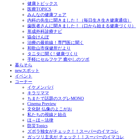
健康トピックス
医療TOPICS
みんなの健康フェア
内科の先生に聞きました！（毎日生き生き健康通信）
歯医者さんに聞きました！（口から始まる健康づくり）
形成外科診療ナビ
協会けんぽ
治療の最前線！専門医に聞く
和歌山市保健所だより
タニタに聞く! 健康づくり
手軽にセルフケア 癒やしのツボ
暮らそら
newスポット
イベント
コーナー
イケメンパパ
キラリママ
ちまたで話題のスグレMONO
Cinema Preview
文化財 仏像のよこがお
私たちの視線と始点
ほ～ほ～法律
防災Topics
ズボラ独女がチェック！！スーパーのイマコレ
ガッツリ主夫が チェック！！スーパーのイマコレ