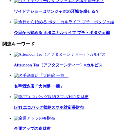
ワイドナショーはサンジャポの牙城を崩せる？
今日から始める ボタニカルライフ プチ・ポタジェ編
関連キーワード
Afternoon Tea（アフタヌーンティー）×カルピス
名手酒造店「大吟醸 一掴」
IS/ITエコバッグ収納スマホ対応長財布
金運アップの春財布