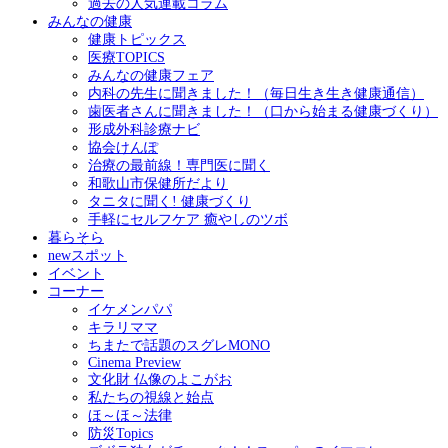
過去の人気連載コラム
みんなの健康
健康トピックス
医療TOPICS
みんなの健康フェア
内科の先生に聞きました！（毎日生き生き健康通信）
歯医者さんに聞きました！（口から始まる健康づくり）
形成外科診療ナビ
協会けんぽ
治療の最前線！専門医に聞く
和歌山市保健所だより
タニタに聞く! 健康づくり
手軽にセルフケア 癒やしのツボ
暮らそら
newスポット
イベント
コーナー
イケメンパパ
キラリママ
ちまたで話題のスグレMONO
Cinema Preview
文化財 仏像のよこがお
私たちの視線と始点
ほ～ほ～法律
防災Topics