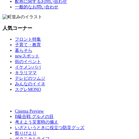
配布に関するお問い合わせ
一般的なお問い合わせ
人気コーナー
フロント特集
子育て・教育
暮らそら
newスポット
街のイベント
イケメンパパ
キラリママ
テレビのツムジ
みんなのイイネ
スグレMONO
Cinema Preview
B級合戦 グルメの目
考えよう災害時の備え
いざというときに役立つ防災グッズ
祭りびより
ボタニカルライフ