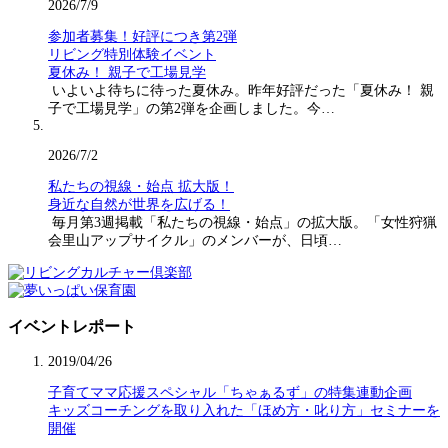
2026/7/9
参加者募集！好評につき第2弾
リビング特別体験イベント
夏休み！ 親子で工場見学
いよいよ待ちに待った夏休み。昨年好評だった「夏休み！ 親
子で工場見学」の第2弾を企画しました。今…
2026/7/2
私たちの視線・始点 拡大版！
身近な自然が世界を広げる！
毎月第3週掲載「私たちの視線・始点」の拡大版。「女性狩猟
会里山アップサイクル」のメンバーが、日頃…
イベントレポート
2019/04/26
子育てママ応援スペシャル「ちゃぁるず」の特集連動企画
キッズコーチングを取り入れた「ほめ方・叱り方」セミナーを
開催