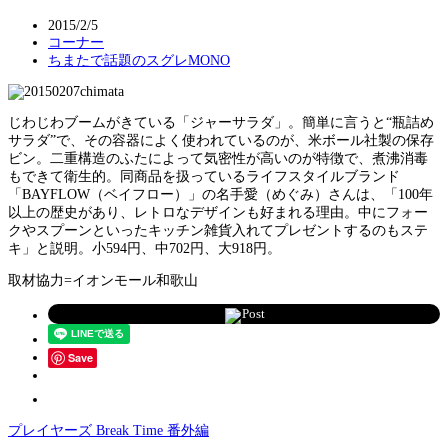
2015/2/5
コーナー
ちまたで話題のスグレMONO
じわじわブームがきている「ジャーサラダ」。簡単に言うと“瓶詰め
サラダ”で、その容器によく使われているのが、米ボール社製の保存
ビン。二重構造のふたによって気密性が高いのが特徴で、煮沸消毒
もできて衛生的。同商品を扱っているライフスタイルブランド
「BAYFLOW（ベイフロー）」の名手愛（めぐみ）さんは、「100年
以上の歴史があり、レトロなデザインも好まれる理由。中にフォー
クやスプーンといったキッチン雑貨入れてプレゼントするのもステ
キ」と説明。小594円、中702円、大918円。
取材協力=イオンモール和歌山
Post
Save
プレイヤーズ Break Time 番外編