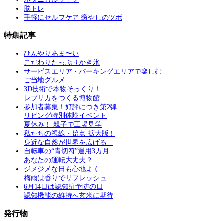
脳トレ
手軽にセルフケア 癒やしのツボ
特集記事
ひんやりあま〜い
こだわりたっぷりかき氷
サービスエリア・パーキングエリアで楽しむ
ご当地グルメ
3D技術で本物そっくり！
レプリカをつくる博物館
参加者募集！好評につき第2弾
リビング特別体験イベント
夏休み！ 親子で工場見学
私たちの視線・始点 拡大版！
身近な自然が世界を広げる！
自転車の“青切符”運用3カ月
あなたの運転大丈夫？
ジメジメな日も心地よく
梅雨は香りでリフレッシュ
6月14日は認知症予防の日
認知機能の維持へ玄米に期待
発行物