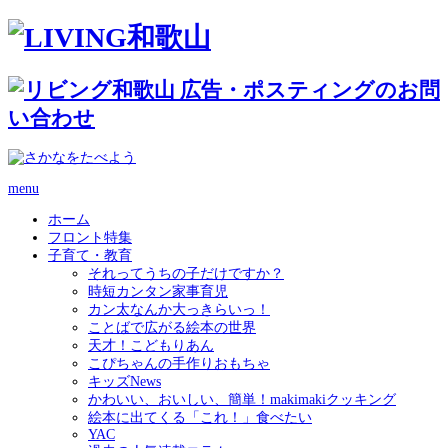
menu
ホーム
フロント特集
子育て・教育
それってうちの子だけですか？
時短カンタン家事育児
カン太なんか大っきらいっ！
ことばで広がる絵本の世界
天才！こどもりあん
こぴちゃんの手作りおもちゃ
キッズNews
かわいい、おいしい、簡単！makimakiクッキング
絵本に出てくる「これ！」食べたい
YAC