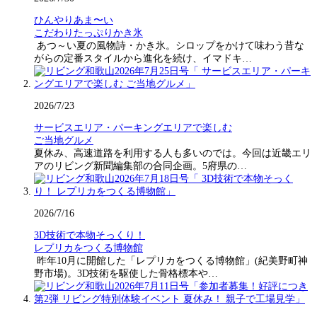
ひんやりあま〜い
こだわりたっぷりかき氷
あつ～い夏の風物詩・かき氷。シロップをかけて味わう昔な
がらの定番スタイルから進化を続け、イマドキ…
2026/7/23
サービスエリア・パーキングエリアで楽しむ
ご当地グルメ
夏休み、高速道路を利用する人も多いのでは。今回は近畿エリ
アのリビング新聞編集部の合同企画。5府県の…
2026/7/16
3D技術で本物そっくり！
レプリカをつくる博物館
昨年10月に開館した「レプリカをつくる博物館」(紀美野町神
野市場)。3D技術を駆使した骨格標本や…