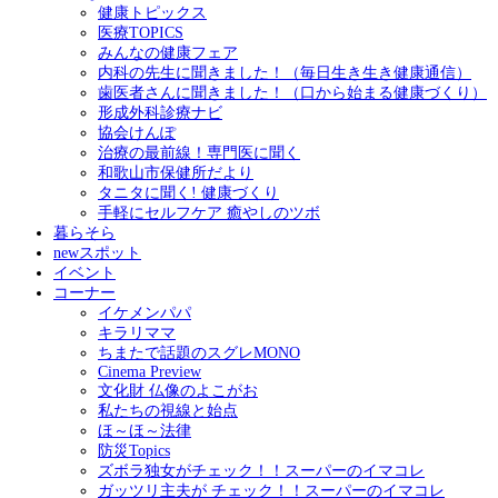
健康トピックス
医療TOPICS
みんなの健康フェア
内科の先生に聞きました！（毎日生き生き健康通信）
歯医者さんに聞きました！（口から始まる健康づくり）
形成外科診療ナビ
協会けんぽ
治療の最前線！専門医に聞く
和歌山市保健所だより
タニタに聞く! 健康づくり
手軽にセルフケア 癒やしのツボ
暮らそら
newスポット
イベント
コーナー
イケメンパパ
キラリママ
ちまたで話題のスグレMONO
Cinema Preview
文化財 仏像のよこがお
私たちの視線と始点
ほ～ほ～法律
防災Topics
ズボラ独女がチェック！！スーパーのイマコレ
ガッツリ主夫が チェック！！スーパーのイマコレ