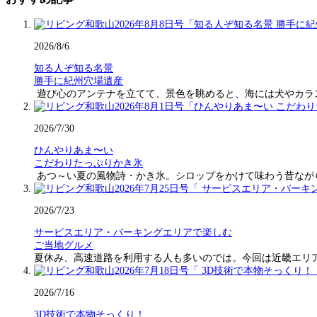
2026/8/6
知る人ぞ知る名景
勝手に紀州穴場遺産
遊び心のアンテナを立てて、景色を眺めると、海には犬やカラ
2026/7/30
ひんやりあま〜い
こだわりたっぷりかき氷
あつ～い夏の風物詩・かき氷。シロップをかけて味わう昔なが
2026/7/23
サービスエリア・パーキングエリアで楽しむ
ご当地グルメ
夏休み、高速道路を利用する人も多いのでは。今回は近畿エリ
2026/7/16
3D技術で本物そっくり！