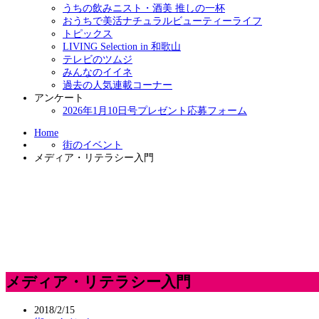
うちの飲みニスト・酒美 推しの一杯
おうちで美活ナチュラルビューティーライフ
トピックス
LIVING Selection in 和歌山
テレビのツムジ
みんなのイイネ
過去の人気連載コーナー
アンケート
2026年1月10日号プレゼント応募フォーム
Home
街のイベント
メディア・リテラシー入門
メディア・リテラシー入門
2018/2/15