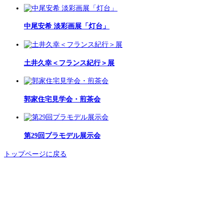
中尾安希 淡彩画展「灯台」
土井久幸＜フランス紀行＞展
郭家住宅見学会・煎茶会
第29回プラモデル展示会
トップページに戻る