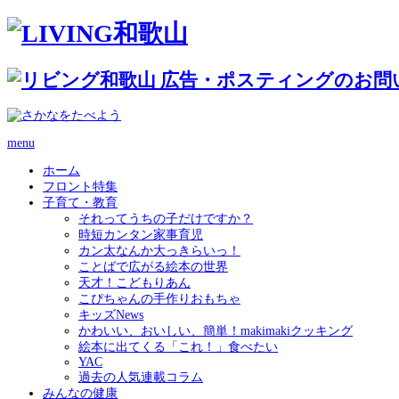
menu
ホーム
フロント特集
子育て・教育
それってうちの子だけですか？
時短カンタン家事育児
カン太なんか大っきらいっ！
ことばで広がる絵本の世界
天才！こどもりあん
こぴちゃんの手作りおもちゃ
キッズNews
かわいい、おいしい、簡単！makimakiクッキング
絵本に出てくる「これ！」食べたい
YAC
過去の人気連載コラム
みんなの健康