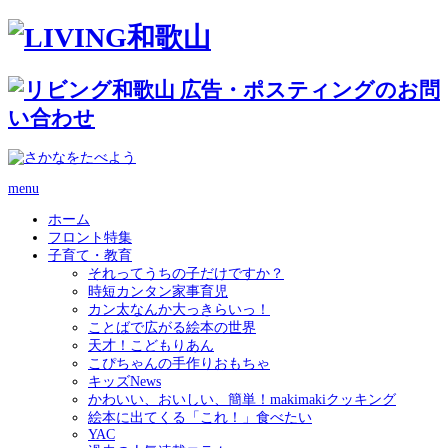
menu
ホーム
フロント特集
子育て・教育
それってうちの子だけですか？
時短カンタン家事育児
カン太なんか大っきらいっ！
ことばで広がる絵本の世界
天才！こどもりあん
こぴちゃんの手作りおもちゃ
キッズNews
かわいい、おいしい、簡単！makimakiクッキング
絵本に出てくる「これ！」食べたい
YAC