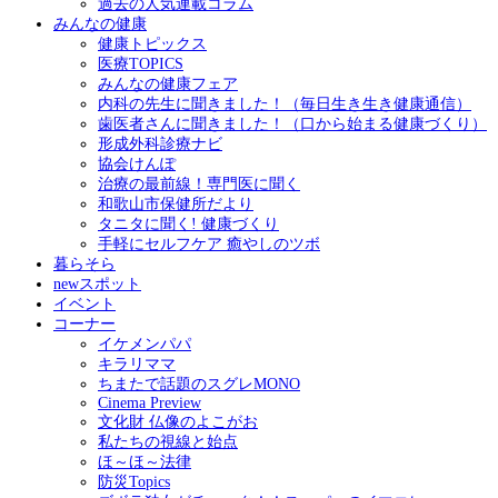
過去の人気連載コラム
みんなの健康
健康トピックス
医療TOPICS
みんなの健康フェア
内科の先生に聞きました！（毎日生き生き健康通信）
歯医者さんに聞きました！（口から始まる健康づくり）
形成外科診療ナビ
協会けんぽ
治療の最前線！専門医に聞く
和歌山市保健所だより
タニタに聞く! 健康づくり
手軽にセルフケア 癒やしのツボ
暮らそら
newスポット
イベント
コーナー
イケメンパパ
キラリママ
ちまたで話題のスグレMONO
Cinema Preview
文化財 仏像のよこがお
私たちの視線と始点
ほ～ほ～法律
防災Topics