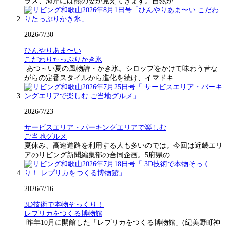
ラス、海岸には熊の姿が見えてきます。自然が…
2026/7/30
ひんやりあま〜い
こだわりたっぷりかき氷
あつ～い夏の風物詩・かき氷。シロップをかけて味わう昔な
がらの定番スタイルから進化を続け、イマドキ…
2026/7/23
サービスエリア・パーキングエリアで楽しむ
ご当地グルメ
夏休み、高速道路を利用する人も多いのでは。今回は近畿エリ
アのリビング新聞編集部の合同企画。5府県の…
2026/7/16
3D技術で本物そっくり！
レプリカをつくる博物館
昨年10月に開館した「レプリカをつくる博物館」(紀美野町神