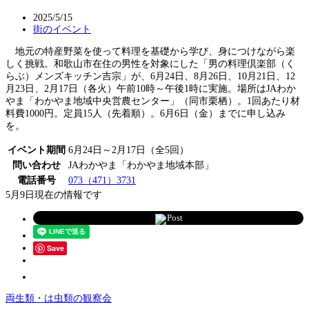
2025/5/15
街のイベント
地元の特産野菜を使って料理を基礎から学び、身につけながら楽
しく挑戦。和歌山市在住の男性を対象にした「男の料理倶楽部（く
らぶ）メンズキッチン吉宗」が、6月24日、8月26日、10月21日、12
月23日、2月17日（各火）午前10時～午後1時に実施。場所はJAわか
やま「わかやま地域中央営農センター」（同市栗栖）。1回あたり材
料費1000円。定員15人（先着順）。6月6日（金）までに申し込み
を。
イベント期間
6月24日～2月17日（全5回）
問い合わせ
JAわかやま「わかやま地域本部」
電話番号
073（471）3731
5月9日現在の情報です
Post
Save
両生類・は虫類の観察会