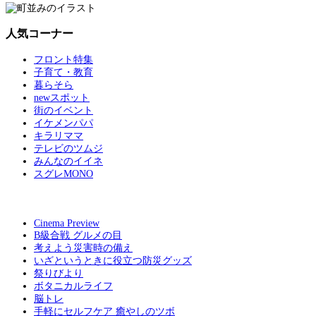
人気コーナー
フロント特集
子育て・教育
暮らそら
newスポット
街のイベント
イケメンパパ
キラリママ
テレビのツムジ
みんなのイイネ
スグレMONO
Cinema Preview
B級合戦 グルメの目
考えよう災害時の備え
いざというときに役立つ防災グッズ
祭りびより
ボタニカルライフ
脳トレ
手軽にセルフケア 癒やしのツボ