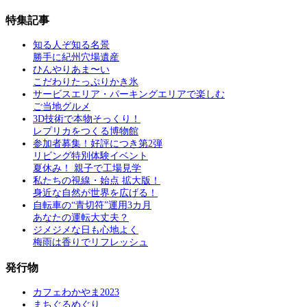
特集記事
知る人ぞ知る名景
勝手に紀州穴場遺産
ひんやりあま〜い
こだわりたっぷりかき氷
サービスエリア・パーキングエリアで楽しむ
ご当地グルメ
3D技術で本物そっくり！
レプリカをつくる博物館
参加者募集！好評につき第2弾
リビング特別体験イベント
夏休み！ 親子で工場見学
私たちの視線・始点 拡大版！
身近な自然が世界を広げる！
自転車の“青切符”運用3カ月
あなたの運転大丈夫？
ジメジメな日も心地よく
梅雨は香りでリフレッシュ
発行物
カフェわかやま2023
まちぐるめぐり