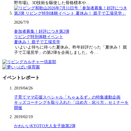
野市場)。3D技術を駆使した骨格標本や…
2026/7/9
参加者募集！好評につき第2弾
リビング特別体験イベント
夏休み！ 親子で工場見学
いよいよ待ちに待った夏休み。昨年好評だった「夏休み！ 親
子で工場見学」の第2弾を企画しました。今…
イベントレポート
2019/04/26
子育てママ応援スペシャル「ちゃぁるず」の特集連動企画
キッズコーチングを取り入れた「ほめ方・叱り方」セミナーを
開催
2019/02/19
かわいいKYOTO大人女子旅第2弾