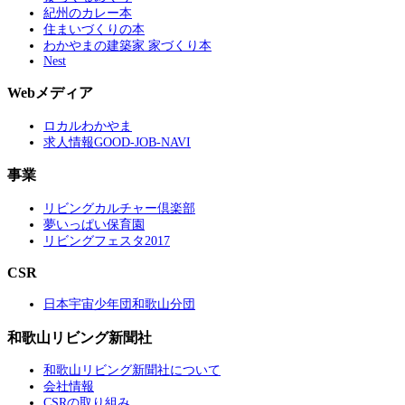
紀州のカレー本
住まいづくりの本
わかやまの建築家 家づくり本
Nest
Webメディア
ロカルわかやま
求人情報GOOD-JOB-NAVI
事業
リビングカルチャー倶楽部
夢いっぱい保育園
リビングフェスタ2017
CSR
日本宇宙少年団和歌山分団
和歌山リビング新聞社
和歌山リビング新聞社について
会社情報
CSRの取り組み