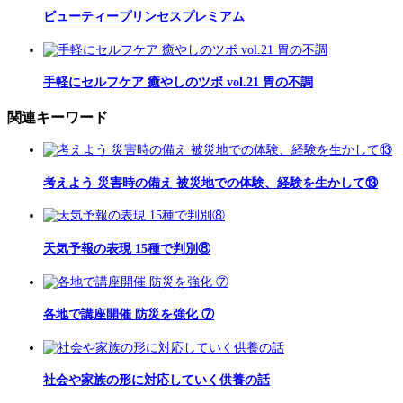
ビューティープリンセスプレミアム
手軽にセルフケア 癒やしのツボ vol.21 胃の不調
関連キーワード
考えよう 災害時の備え 被災地での体験、経験を生かして⑬
天気予報の表現 15種で判別⑧
各地で講座開催 防災を強化 ⑦
社会や家族の形に対応していく供養の話