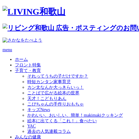
menu
ホーム
フロント特集
子育て・教育
それってうちの子だけですか？
時短カンタン家事育児
カン太なんか大っきらいっ！
ことばで広がる絵本の世界
天才！こどもりあん
こぴちゃんの手作りおもちゃ
キッズNews
かわいい、おいしい、簡単！makimakiクッキング
絵本に出てくる「これ！」食べたい
YAC
過去の人気連載コラム
みんなの健康