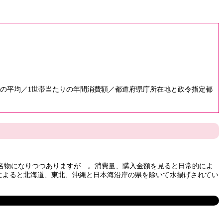
年の平均／1世帯当たりの年間消費額／都道府県庁所在地と政令指定都
名物になりつつありますが…。消費量、購入金額を見ると日常的によ
ータによると北海道、東北、沖縄と日本海沿岸の県を除いて水揚げされてい