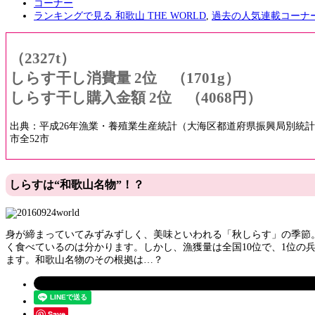
コーナー
ランキングで見る 和歌山 THE WORLD
,
過去の人気連載コーナ
（2327t）
しらす干し消費量 2位
（1701g）
しらす干し購入金額 2位
（4068円）
出典：平成26年漁業・養殖業生産統計（大海区都道府県振興局別統計
市全52市
しらすは“和歌山名物”！？
身が締まっていてみずみずしく、美味といわれる「秋しらす」の季節
く食べているのは分かります。しかし、漁獲量は全国10位で、1位の兵
ます。和歌山名物のその根拠は…？
Save