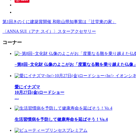
第1回きのくに建築賞開催 和歌山県知事賞は「辻堂東の家」
〈ANNA SUI（アナ スイ）〉スターアクセサリー
コーナー
−第8回−文化財 仏像のよこがお「度重なる難を乗り越えた仏像
愛にイナズマ
10月27日(金)ロードショー
…
生活習慣病を予防して健康寿命を延ばそう！Vo.4