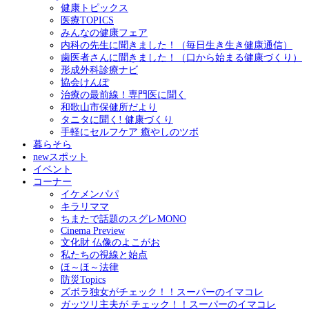
健康トピックス
医療TOPICS
みんなの健康フェア
内科の先生に聞きました！（毎日生き生き健康通信）
歯医者さんに聞きました！（口から始まる健康づくり）
形成外科診療ナビ
協会けんぽ
治療の最前線！専門医に聞く
和歌山市保健所だより
タニタに聞く! 健康づくり
手軽にセルフケア 癒やしのツボ
暮らそら
newスポット
イベント
コーナー
イケメンパパ
キラリママ
ちまたで話題のスグレMONO
Cinema Preview
文化財 仏像のよこがお
私たちの視線と始点
ほ～ほ～法律
防災Topics
ズボラ独女がチェック！！スーパーのイマコレ
ガッツリ主夫が チェック！！スーパーのイマコレ