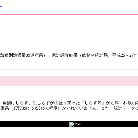
ー
魚種別漁獲量39道府県）、家計調査結果（総務省統計局）平成25～27
。釜揚げしらす、生しらすが山盛り乗った「しらす丼」が近年、和歌山
庫県（1万739t）の5分の1程度しかとれていません。また、統計デ
Post