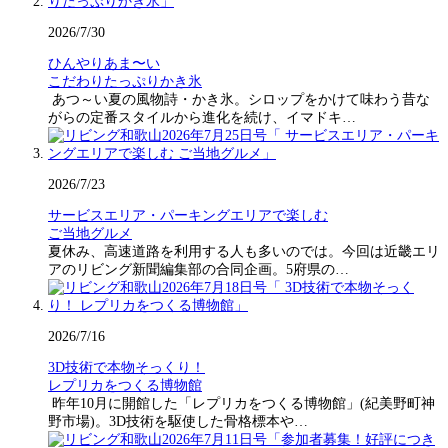
2026/7/30
ひんやりあま〜い
こだわりたっぷりかき氷
あつ～い夏の風物詩・かき氷。シロップをかけて味わう昔な
がらの定番スタイルから進化を続け、イマドキ…
2026/7/23
サービスエリア・パーキングエリアで楽しむ
ご当地グルメ
夏休み、高速道路を利用する人も多いのでは。今回は近畿エリ
アのリビング新聞編集部の合同企画。5府県の…
2026/7/16
3D技術で本物そっくり！
レプリカをつくる博物館
昨年10月に開館した「レプリカをつくる博物館」(紀美野町神
野市場)。3D技術を駆使した骨格標本や…