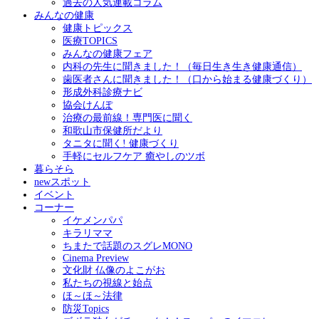
過去の人気連載コラム
みんなの健康
健康トピックス
医療TOPICS
みんなの健康フェア
内科の先生に聞きました！（毎日生き生き健康通信）
歯医者さんに聞きました！（口から始まる健康づくり）
形成外科診療ナビ
協会けんぽ
治療の最前線！専門医に聞く
和歌山市保健所だより
タニタに聞く! 健康づくり
手軽にセルフケア 癒やしのツボ
暮らそら
newスポット
イベント
コーナー
イケメンパパ
キラリママ
ちまたで話題のスグレMONO
Cinema Preview
文化財 仏像のよこがお
私たちの視線と始点
ほ～ほ～法律
防災Topics