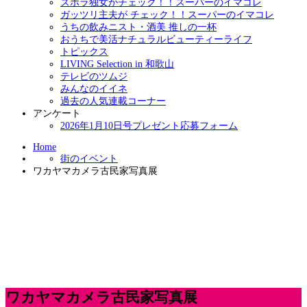
ズボラ独女がチェック！！スーパーのイマコレ
ガッツリ主夫が チェック！！スーパーのイマコレ
うちの飲みニスト・酒美 推しの一杯
おうちで美活ナチュラルビューティーライフ
トピックス
LIVING Selection in 和歌山
テレビのツムジ
みんなのイイネ
過去の人気連載コーナー
アンケート
2026年1月10日号プレゼント応募フォーム
Home
街のイベント
ワカヤマカメラ古民家写真展
ワカヤマカメラ古民家写真展