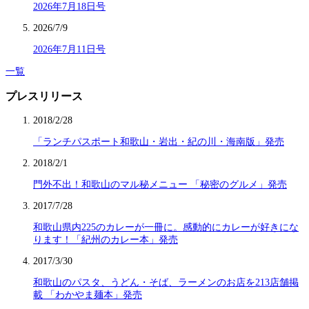
2026年7月18日号
2026/7/9
2026年7月11日号
一覧
プレスリリース
2018/2/28
「ランチパスポート和歌山・岩出・紀の川・海南版」発売
2018/2/1
門外不出！和歌山のマル秘メニュー 「秘密のグルメ」発売
2017/7/28
和歌山県内225のカレーが一冊に。感動的にカレーが好きにな
ります！「紀州のカレー本」発売
2017/3/30
和歌山のパスタ、うどん・そば、ラーメンのお店を213店舗掲
載 「わかやま麺本」発売