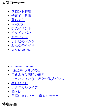
人気コーナー
フロント特集
子育て・教育
暮らそら
newスポット
街のイベント
イケメンパパ
キラリママ
テレビのツムジ
みんなのイイネ
スグレMONO
Cinema Preview
B級合戦 グルメの目
考えよう災害時の備え
いざというときに役立つ防災グッズ
祭りびより
ボタニカルライフ
脳トレ
手軽にセルフケア 癒やしのツボ
特集記事