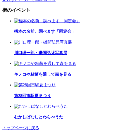
街のイベント
標本の名前、調べます「同定会」
川口理一郎・磯間弘児写真展
キノコや粘菌を通して森を見る
第28回市駅夏まつり
むかしばなしとわらべうた
トップページに戻る