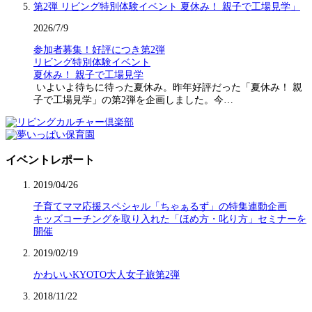
2026/7/9
参加者募集！好評につき第2弾
リビング特別体験イベント
夏休み！ 親子で工場見学
いよいよ待ちに待った夏休み。昨年好評だった「夏休み！ 親
子で工場見学」の第2弾を企画しました。今…
イベントレポート
2019/04/26
子育てママ応援スペシャル「ちゃぁるず」の特集連動企画
キッズコーチングを取り入れた「ほめ方・叱り方」セミナーを
開催
2019/02/19
かわいいKYOTO大人女子旅第2弾
2018/11/22