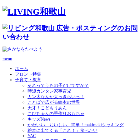
menu
ホーム
フロント特集
子育て・教育
それってうちの子だけですか？
時短カンタン家事育児
カン太なんか大っきらいっ！
ことばで広がる絵本の世界
天才！こどもりあん
こぴちゃんの手作りおもちゃ
キッズNews
かわいい、おいしい、簡単！makimakiクッキング
絵本に出てくる「これ！」食べたい
YAC