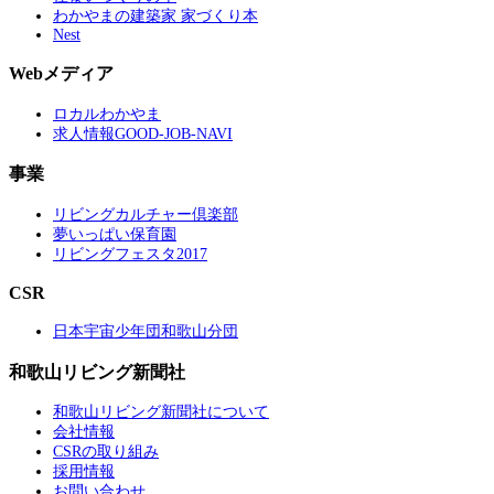
わかやまの建築家 家づくり本
Nest
Webメディア
ロカルわかやま
求人情報GOOD-JOB-NAVI
事業
リビングカルチャー倶楽部
夢いっぱい保育園
リビングフェスタ2017
CSR
日本宇宙少年団和歌山分団
和歌山リビング新聞社
和歌山リビング新聞社について
会社情報
CSRの取り組み
採用情報
お問い合わせ