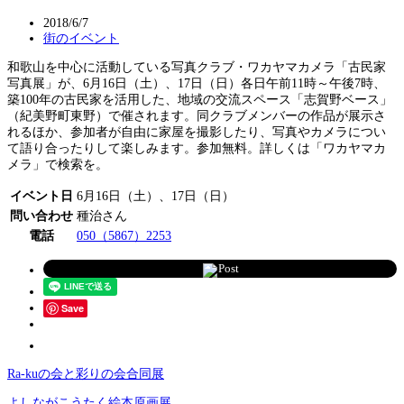
2018/6/7
街のイベント
和歌山を中心に活動している写真クラブ・ワカヤマカメラ「古民家
写真展」が、6月16日（土）、17日（日）各日午前11時～午後7時、
築100年の古民家を活用した、地域の交流スペース「志賀野ベース」
（紀美野町東野）で催されます。同クラブメンバーの作品が展示さ
れるほか、参加者が自由に家屋を撮影したり、写真やカメラについ
て語り合ったりして楽しみます。参加無料。詳しくは「ワカヤマカ
メラ」で検索を。
イベント日
6月16日（土）、17日（日）
問い合わせ
種治さん
電話
050（5867）2253
Post
Save
Ra-kuの会と彩りの会合同展
よしながこうたく絵本原画展