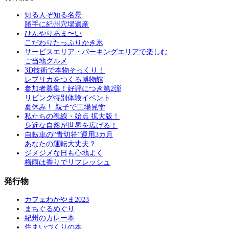
知る人ぞ知る名景
勝手に紀州穴場遺産
ひんやりあま〜い
こだわりたっぷりかき氷
サービスエリア・パーキングエリアで楽しむ
ご当地グルメ
3D技術で本物そっくり！
レプリカをつくる博物館
参加者募集！好評につき第2弾
リビング特別体験イベント
夏休み！ 親子で工場見学
私たちの視線・始点 拡大版！
身近な自然が世界を広げる！
自転車の“青切符”運用3カ月
あなたの運転大丈夫？
ジメジメな日も心地よく
梅雨は香りでリフレッシュ
発行物
カフェわかやま2023
まちぐるめぐり
紀州のカレー本
住まいづくりの本