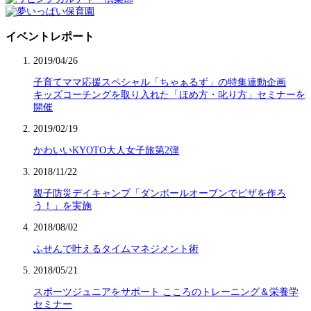
イベントレポート
2019/04/26
子育てママ応援スペシャル「ちゃぁるず」の特集連動企画
キッズコーチングを取り入れた「ほめ方・叱り方」セミナーを
開催
2019/02/19
かわいいKYOTO大人女子旅第2弾
2018/11/22
親子防災デイキャンプ「ダンボールオーブンでピザを作ろ
う！」を実施
2018/08/02
ふせんで叶えるタイムマネジメント術
2018/05/21
スポーツジュニアをサポート こころのトレーニング＆栄養学
セミナー