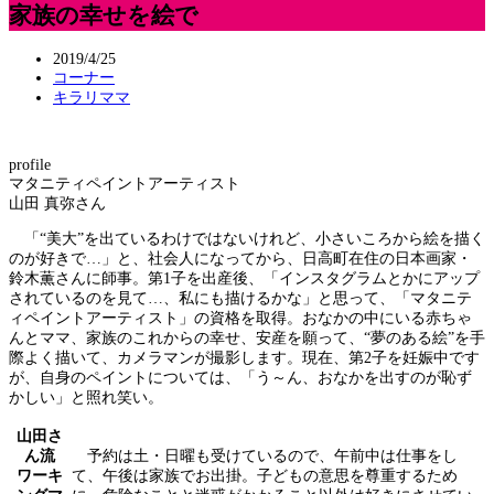
家族の幸せを絵で
2019/4/25
コーナー
キラリママ
profile
マタニティペイントアーティスト
山田 真弥さん
「“美大”を出ているわけではないけれど、小さいころから絵を描く
のが好きで…」と、社会人になってから、日高町在住の日本画家・
鈴木薫さんに師事。第1子を出産後、「インスタグラムとかにアップ
されているのを見て…、私にも描けるかな」と思って、「マタニテ
ィペイントアーティスト」の資格を取得。おなかの中にいる赤ちゃ
んとママ、家族のこれからの幸せ、安産を願って、“夢のある絵”を手
際よく描いて、カメラマンが撮影します。現在、第2子を妊娠中です
が、自身のペイントについては、「う～ん、おなかを出すのが恥ず
かしい」と照れ笑い。
山田さ
ん流
予約は土・日曜も受けているので、午前中は仕事をし
ワーキ
て、午後は家族でお出掛。子どもの意思を尊重するため