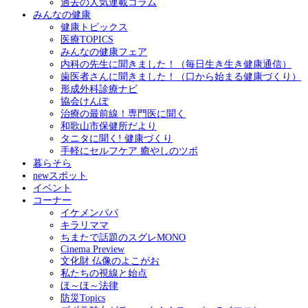
過去の人気連載コラム
みんなの健康
健康トピックス
医療TOPICS
みんなの健康フェア
内科の先生に聞きました！（毎日生き生き健康通信）
歯医者さんに聞きました！（口から始まる健康づくり）
形成外科診療ナビ
協会けんぽ
治療の最前線！専門医に聞く
和歌山市保健所だより
タニタに聞く! 健康づくり
手軽にセルフケア 癒やしのツボ
暮らそら
newスポット
イベント
コーナー
イケメンパパ
キラリママ
ちまたで話題のスグレMONO
Cinema Preview
文化財 仏像のよこがお
私たちの視線と始点
ほ～ほ～法律
防災Topics