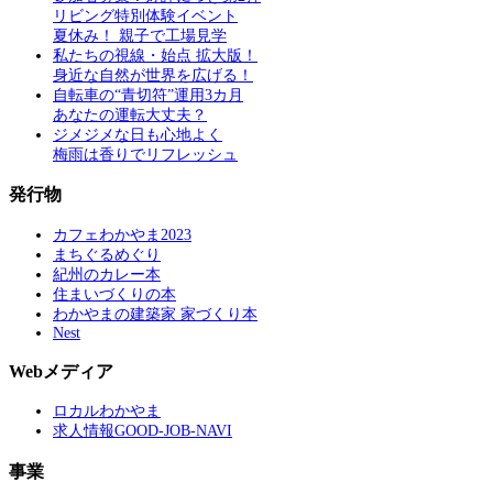
リビング特別体験イベント
夏休み！ 親子で工場見学
私たちの視線・始点 拡大版！
身近な自然が世界を広げる！
自転車の“青切符”運用3カ月
あなたの運転大丈夫？
ジメジメな日も心地よく
梅雨は香りでリフレッシュ
発行物
カフェわかやま2023
まちぐるめぐり
紀州のカレー本
住まいづくりの本
わかやまの建築家 家づくり本
Nest
Webメディア
ロカルわかやま
求人情報GOOD-JOB-NAVI
事業