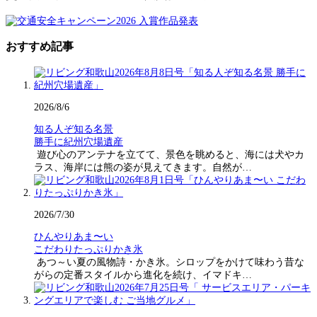
おすすめ記事
2026/8/6
知る人ぞ知る名景
勝手に紀州穴場遺産
遊び心のアンテナを立てて、景色を眺めると、海には犬やカ
ラス、海岸には熊の姿が見えてきます。自然が…
2026/7/30
ひんやりあま〜い
こだわりたっぷりかき氷
あつ～い夏の風物詩・かき氷。シロップをかけて味わう昔な
がらの定番スタイルから進化を続け、イマドキ…