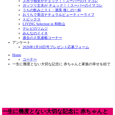
ズボラ独女がチェック！！スーパーのイマコレ
ガッツリ主夫が チェック！！スーパーのイマコレ
うちの飲みニスト・酒美 推しの一杯
おうちで美活ナチュラルビューティーライフ
トピックス
LIVING Selection in 和歌山
テレビのツムジ
みんなのイイネ
過去の人気連載コーナー
アンケート
2026年1月10日号プレゼント応募フォーム
Home
コーナー
一生に幾度とない大切な記念に 赤ちゃんと家族の幸せを絵で
一生に幾度とない大切な記念に 赤ちゃんと