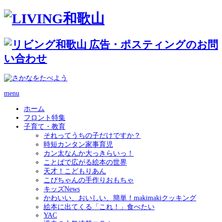
menu
ホーム
フロント特集
子育て・教育
それってうちの子だけですか？
時短カンタン家事育児
カン太なんか大っきらいっ！
ことばで広がる絵本の世界
天才！こどもりあん
こぴちゃんの手作りおもちゃ
キッズNews
かわいい、おいしい、簡単！makimakiクッキング
絵本に出てくる「これ！」食べたい
YAC