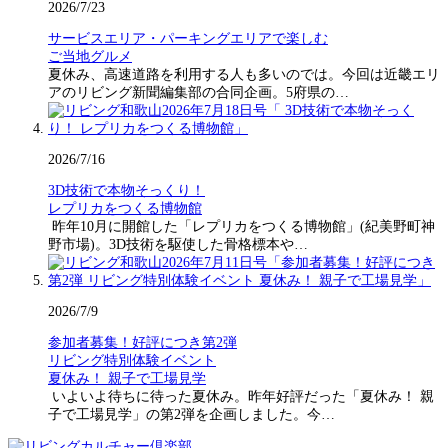
2026/7/23
サービスエリア・パーキングエリアで楽しむ
ご当地グルメ
夏休み、高速道路を利用する人も多いのでは。今回は近畿エリ
アのリビング新聞編集部の合同企画。5府県の…
2026/7/16
3D技術で本物そっくり！
レプリカをつくる博物館
昨年10月に開館した「レプリカをつくる博物館」(紀美野町神
野市場)。3D技術を駆使した骨格標本や…
2026/7/9
参加者募集！好評につき第2弾
リビング特別体験イベント
夏休み！ 親子で工場見学
いよいよ待ちに待った夏休み。昨年好評だった「夏休み！ 親
子で工場見学」の第2弾を企画しました。今…