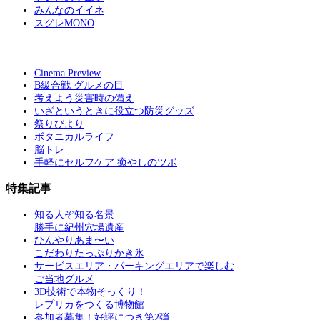
みんなのイイネ
スグレMONO
Cinema Preview
B級合戦 グルメの目
考えよう災害時の備え
いざというときに役立つ防災グッズ
祭りびより
ボタニカルライフ
脳トレ
手軽にセルフケア 癒やしのツボ
特集記事
知る人ぞ知る名景
勝手に紀州穴場遺産
ひんやりあま〜い
こだわりたっぷりかき氷
サービスエリア・パーキングエリアで楽しむ
ご当地グルメ
3D技術で本物そっくり！
レプリカをつくる博物館
参加者募集！好評につき第2弾