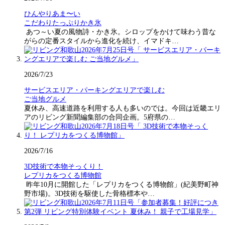
ひんやりあま〜い
こだわりたっぷりかき氷
あつ～い夏の風物詩・かき氷。シロップをかけて味わう昔な
がらの定番スタイルから進化を続け、イマドキ…
2026/7/23
サービスエリア・パーキングエリアで楽しむ
ご当地グルメ
夏休み、高速道路を利用する人も多いのでは。今回は近畿エリ
アのリビング新聞編集部の合同企画。5府県の…
2026/7/16
3D技術で本物そっくり！
レプリカをつくる博物館
昨年10月に開館した「レプリカをつくる博物館」(紀美野町神
野市場)。3D技術を駆使した骨格標本や…