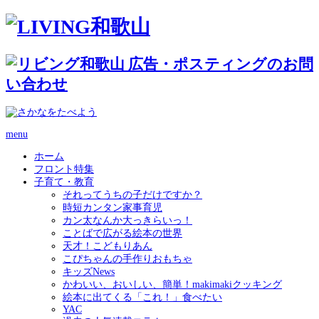
menu
ホーム
フロント特集
子育て・教育
それってうちの子だけですか？
時短カンタン家事育児
カン太なんか大っきらいっ！
ことばで広がる絵本の世界
天才！こどもりあん
こぴちゃんの手作りおもちゃ
キッズNews
かわいい、おいしい、簡単！makimakiクッキング
絵本に出てくる「これ！」食べたい
YAC