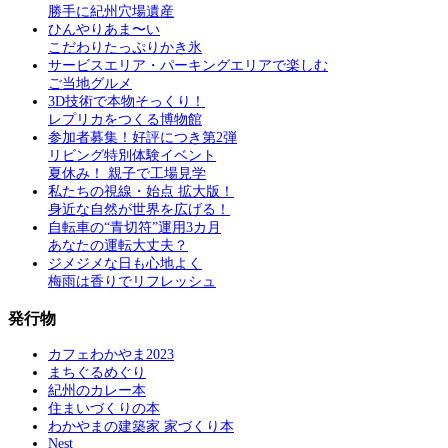
勝手に紀州穴場遺産
ひんやりあま〜い
こだわりたっぷりかき氷
サービスエリア・パーキングエリアで楽しむ
ご当地グルメ
3D技術で本物そっくり！
レプリカをつくる博物館
参加者募集！好評につき第2弾
リビング特別体験イベント
夏休み！ 親子で工場見学
私たちの視線・始点 拡大版！
身近な自然が世界を広げる！
自転車の“青切符”運用3カ月
あなたの運転大丈夫？
ジメジメな日も心地よく
梅雨は香りでリフレッシュ
発行物
カフェわかやま2023
まちぐるめぐり
紀州のカレー本
住まいづくりの本
わかやまの建築家 家づくり本
Nest