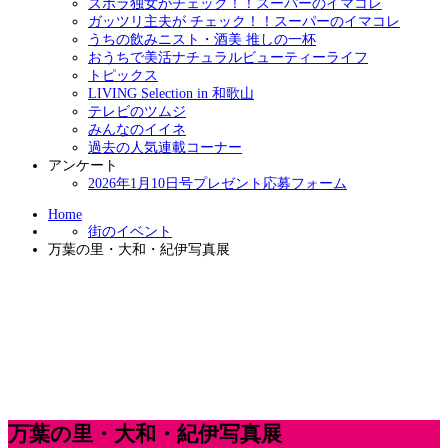
ズボラ独女がチェック！！スーパーのイマコレ
ガッツリ主夫が チェック！！スーパーのイマコレ
うちの飲みニスト・酒美 推しの一杯
おうちで美活ナチュラルビューティーライフ
トピックス
LIVING Selection in 和歌山
テレビのツムジ
みんなのイイネ
過去の人気連載コーナー
アンケート
2026年1月10日号プレゼント応募フォーム
Home
街のイベント
万葉の里・大和・紀伊写真展
万葉の里・大和・紀伊写真展