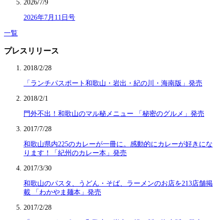
2026/7/9
2026年7月11日号
一覧
プレスリリース
2018/2/28
「ランチパスポート和歌山・岩出・紀の川・海南版」発売
2018/2/1
門外不出！和歌山のマル秘メニュー 「秘密のグルメ」発売
2017/7/28
和歌山県内225のカレーが一冊に。感動的にカレーが好きにな
ります！「紀州のカレー本」発売
2017/3/30
和歌山のパスタ、うどん・そば、ラーメンのお店を213店舗掲
載 「わかやま麺本」発売
2017/2/28