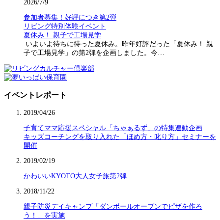
2026/7/9
参加者募集！好評につき第2弾
リビング特別体験イベント
夏休み！ 親子で工場見学
いよいよ待ちに待った夏休み。昨年好評だった「夏休み！ 親
子で工場見学」の第2弾を企画しました。今…
イベントレポート
2019/04/26
子育てママ応援スペシャル「ちゃぁるず」の特集連動企画
キッズコーチングを取り入れた「ほめ方・叱り方」セミナーを
開催
2019/02/19
かわいいKYOTO大人女子旅第2弾
2018/11/22
親子防災デイキャンプ「ダンボールオーブンでピザを作ろ
う！」を実施