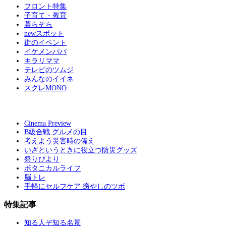
フロント特集
子育て・教育
暮らそら
newスポット
街のイベント
イケメンパパ
キラリママ
テレビのツムジ
みんなのイイネ
スグレMONO
Cinema Preview
B級合戦 グルメの目
考えよう災害時の備え
いざというときに役立つ防災グッズ
祭りびより
ボタニカルライフ
脳トレ
手軽にセルフケア 癒やしのツボ
特集記事
知る人ぞ知る名景