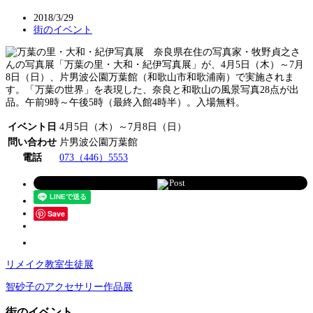
2018/3/29
街のイベント
奈良県在住の写真家・牧野貞之さ
んの写真展「万葉の里・大和・紀伊写真展」が、4月5日（木）～7月
8日（日）、片男波公園万葉館（和歌山市和歌浦南）で実施されま
す。「万葉の世界」を表現した、奈良と和歌山の風景写真28点が出
品。午前9時～午後5時（最終入館4時半）。入場無料。
イベント日
4月5日（木）～7月8日（日）
問い合わせ
片男波公園万葉館
電話
073（446）5553
Post
Save
リメイク教室生徒展
智砂子のアクセサリー作品展
街のイベント