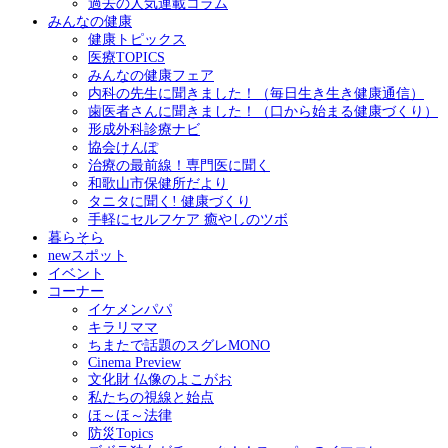
過去の人気連載コラム
みんなの健康
健康トピックス
医療TOPICS
みんなの健康フェア
内科の先生に聞きました！（毎日生き生き健康通信）
歯医者さんに聞きました！（口から始まる健康づくり）
形成外科診療ナビ
協会けんぽ
治療の最前線！専門医に聞く
和歌山市保健所だより
タニタに聞く! 健康づくり
手軽にセルフケア 癒やしのツボ
暮らそら
newスポット
イベント
コーナー
イケメンパパ
キラリママ
ちまたで話題のスグレMONO
Cinema Preview
文化財 仏像のよこがお
私たちの視線と始点
ほ～ほ～法律
防災Topics