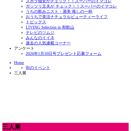
ズボラ独女がチェック！！スーパーのイマコレ
ガッツリ主夫が チェック！！スーパーのイマコレ
うちの飲みニスト・酒美 推しの一杯
おうちで美活ナチュラルビューティーライフ
トピックス
LIVING Selection in 和歌山
テレビのツムジ
みんなのイイネ
過去の人気連載コーナー
アンケート
2026年1月10日号プレゼント応募フォーム
Home
街のイベント
三人展
三人展