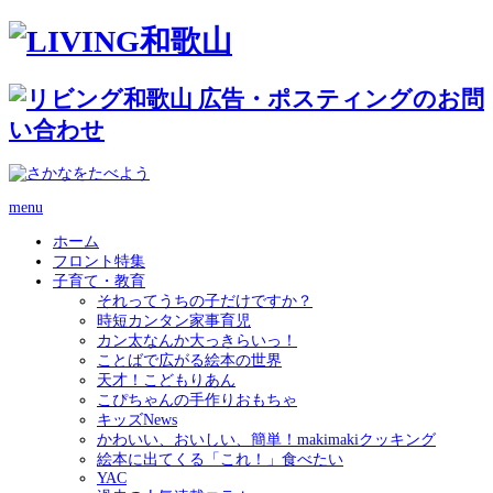
menu
ホーム
フロント特集
子育て・教育
それってうちの子だけですか？
時短カンタン家事育児
カン太なんか大っきらいっ！
ことばで広がる絵本の世界
天才！こどもりあん
こぴちゃんの手作りおもちゃ
キッズNews
かわいい、おいしい、簡単！makimakiクッキング
絵本に出てくる「これ！」食べたい
YAC