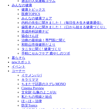
過去の人気連載コラム
みんなの健康
健康トピックス
医療TOPICS
みんなの健康フェア
内科の先生に聞きました！（毎日生き生き健康通信）
歯医者さんに聞きました！（口から始まる健康づくり）
形成外科診療ナビ
協会けんぽ
治療の最前線！専門医に聞く
和歌山市保健所だより
タニタに聞く! 健康づくり
手軽にセルフケア 癒やしのツボ
暮らそら
newスポット
イベント
コーナー
イケメンパパ
キラリママ
ちまたで話題のスグレMONO
Cinema Preview
文化財 仏像のよこがお
私たちの視線と始点
ほ～ほ～法律
防災Topics