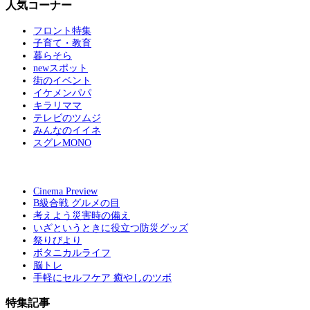
人気コーナー
フロント特集
子育て・教育
暮らそら
newスポット
街のイベント
イケメンパパ
キラリママ
テレビのツムジ
みんなのイイネ
スグレMONO
Cinema Preview
B級合戦 グルメの目
考えよう災害時の備え
いざというときに役立つ防災グッズ
祭りびより
ボタニカルライフ
脳トレ
手軽にセルフケア 癒やしのツボ
特集記事