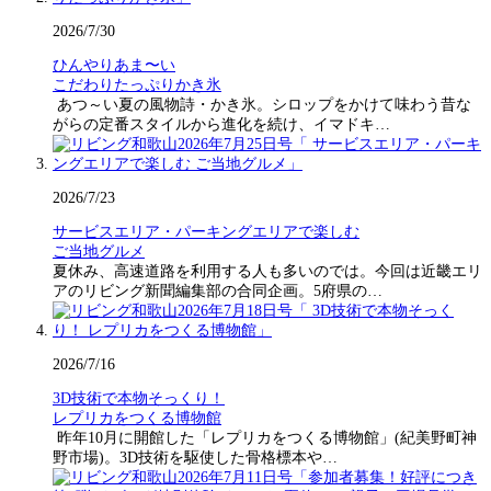
2026/7/30
ひんやりあま〜い
こだわりたっぷりかき氷
あつ～い夏の風物詩・かき氷。シロップをかけて味わう昔な
がらの定番スタイルから進化を続け、イマドキ…
2026/7/23
サービスエリア・パーキングエリアで楽しむ
ご当地グルメ
夏休み、高速道路を利用する人も多いのでは。今回は近畿エリ
アのリビング新聞編集部の合同企画。5府県の…
2026/7/16
3D技術で本物そっくり！
レプリカをつくる博物館
昨年10月に開館した「レプリカをつくる博物館」(紀美野町神
野市場)。3D技術を駆使した骨格標本や…