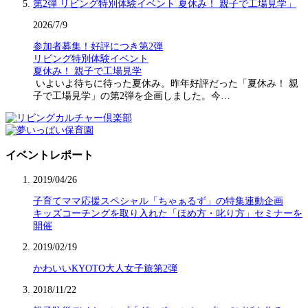
2026/7/9
参加者募集！好評につき第2弾
リビング特別体験イベント
夏休み！ 親子で工場見学
いよいよ待ちに待った夏休み。昨年好評だった「夏休み！ 親
子で工場見学」の第2弾を企画しました。今…
イベントレポート
2019/04/26
子育てママ応援スペシャル「ちゃぁるず」の特集連動企画
キッズコーチングを取り入れた「ほめ方・叱り方」セミナーを
開催
2019/02/19
かわいいKYOTO大人女子旅第2弾
2018/11/22