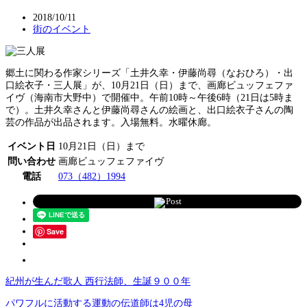
2018/10/11
街のイベント
郷土に関わる作家シリーズ「土井久幸・伊藤尚尋（なおひろ）・出
口絵衣子・三人展」が、10月21日（日）まで、画廊ビュッフェファ
イヴ（海南市大野中）で開催中。午前10時～午後6時（21日は5時ま
で）。土井久幸さんと伊藤尚尋さんの絵画と、出口絵衣子さんの陶
芸の作品が出品されます。入場無料。水曜休廊。
イベント日
10月21日（日）まで
問い合わせ
画廊ビュッフェファイヴ
電話
073（482）1994
Post
Save
紀州が生んだ歌人 西行法師、生誕９００年
パワフルに活動する運動の伝道師は4児の母