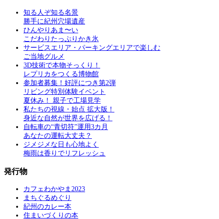
知る人ぞ知る名景
勝手に紀州穴場遺産
ひんやりあま〜い
こだわりたっぷりかき氷
サービスエリア・パーキングエリアで楽しむ
ご当地グルメ
3D技術で本物そっくり！
レプリカをつくる博物館
参加者募集！好評につき第2弾
リビング特別体験イベント
夏休み！ 親子で工場見学
私たちの視線・始点 拡大版！
身近な自然が世界を広げる！
自転車の“青切符”運用3カ月
あなたの運転大丈夫？
ジメジメな日も心地よく
梅雨は香りでリフレッシュ
発行物
カフェわかやま2023
まちぐるめぐり
紀州のカレー本
住まいづくりの本