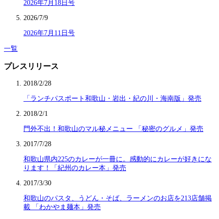
2026年7月18日号
2026/7/9
2026年7月11日号
一覧
プレスリリース
2018/2/28
「ランチパスポート和歌山・岩出・紀の川・海南版」発売
2018/2/1
門外不出！和歌山のマル秘メニュー 「秘密のグルメ」発売
2017/7/28
和歌山県内225のカレーが一冊に。感動的にカレーが好きにな
ります！「紀州のカレー本」発売
2017/3/30
和歌山のパスタ、うどん・そば、ラーメンのお店を213店舗掲
載 「わかやま麺本」発売