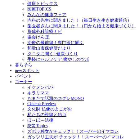
健康トピックス
医療TOPICS
みんなの健康フェア
内科の先生に聞きました！（毎日生き生き健康通信）
歯医者さんに聞きました！（口から始まる健康づくり）
形成外科診療ナビ
協会けんぽ
治療の最前線！専門医に聞く
和歌山市保健所だより
タニタに聞く! 健康づくり
手軽にセルフケア 癒やしのツボ
暮らそら
newスポット
イベント
コーナー
イケメンパパ
キラリママ
ちまたで話題のスグレMONO
Cinema Preview
文化財 仏像のよこがお
私たちの視線と始点
ほ～ほ～法律
防災Topics
ズボラ独女がチェック！！スーパーのイマコレ
ガッツリ主夫が チェック！！スーパーのイマコレ