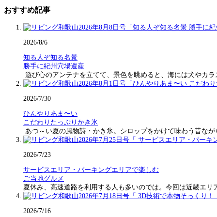
おすすめ記事
2026/8/6
知る人ぞ知る名景
勝手に紀州穴場遺産
遊び心のアンテナを立てて、景色を眺めると、海には犬やカラ
2026/7/30
ひんやりあま〜い
こだわりたっぷりかき氷
あつ～い夏の風物詩・かき氷。シロップをかけて味わう昔なが
2026/7/23
サービスエリア・パーキングエリアで楽しむ
ご当地グルメ
夏休み、高速道路を利用する人も多いのでは。今回は近畿エリ
2026/7/16