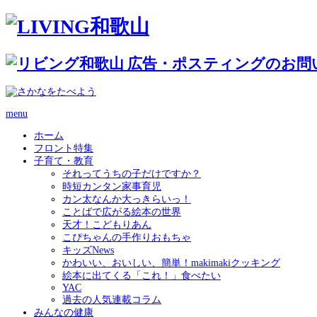
menu
ホーム
フロント特集
子育て・教育
それってうちの子だけですか？
時短カンタン家事育児
カン太なんか大っきらいっ！
ことばで広がる絵本の世界
天才！こどもりあん
こぴちゃんの手作りおもちゃ
キッズNews
かわいい、おいしい、簡単！makimakiクッキング
絵本に出てくる「これ！」食べたい
YAC
過去の人気連載コラム
みんなの健康