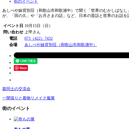
街のイベント
あしべや妹背別荘（和歌山市和歌浦中）で聞く「世界のむかしばなし」
が、「田の久」や「お月さまの話」など、日本の昔話と世界のお話を
イベント日
10月15日（日）
問い合わせ
上甲さん
電話
073（422）7432
会場
あしべや妹背別荘（和歌山市和歌浦中）
Save
親同士の交流会
一閑張りと着物リメイク服展
街のイベント