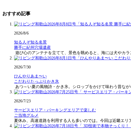
おすすめ記事
2026/8/6
知る人ぞ知る名景
勝手に紀州穴場遺産
遊び心のアンテナを立てて、景色を眺めると、海には犬やカラ
2026/7/30
ひんやりあま〜い
こだわりたっぷりかき氷
あつ～い夏の風物詩・かき氷。シロップをかけて味わう昔なが
2026/7/23
サービスエリア・パーキングエリアで楽しむ
ご当地グルメ
夏休み、高速道路を利用する人も多いのでは。今回は近畿エリ