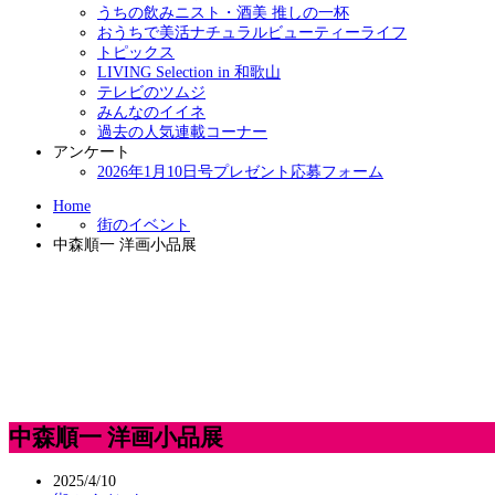
うちの飲みニスト・酒美 推しの一杯
おうちで美活ナチュラルビューティーライフ
トピックス
LIVING Selection in 和歌山
テレビのツムジ
みんなのイイネ
過去の人気連載コーナー
アンケート
2026年1月10日号プレゼント応募フォーム
Home
街のイベント
中森順一 洋画小品展
中森順一 洋画小品展
2025/4/10