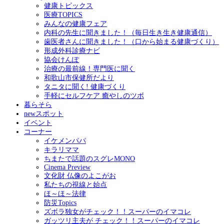
健康トピックス
医療TOPICS
みんなの健康フェア
内科の先生に聞きました！（毎日生き生き健康通信）
歯医者さんに聞きました！（口から始まる健康づくり）
形成外科診療ナビ
協会けんぽ
治療の最前線！専門医に聞く
和歌山市保健所だより
タニタに聞く! 健康づくり
手軽にセルフケア 癒やしのツボ
暮らそら
newスポット
イベント
コーナー
イケメンパパ
キラリママ
ちまたで話題のスグレMONO
Cinema Preview
文化財 仏像のよこがお
私たちの視線と始点
ほ～ほ～法律
防災Topics
ズボラ独女がチェック！！スーパーのイマコレ
ガッツリ主夫が チェック！！スーパーのイマコレ