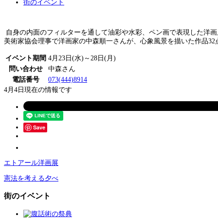
街のイベント
自身の内面のフィルターを通して油彩や水彩、ペン画で表現した洋画展。「
美術家協会理事で洋画家の中森順一さんが、心象風景を描いた作品32
イベント期間
4月23日(水)～28日(月)
問い合わせ
中森さん
電話番号
073(444)8914
4月4日現在の情報です
Save
エトアール洋画展
憲法を考える夕べ
街のイベント