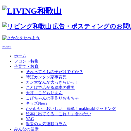
menu
ホーム
フロント特集
子育て・教育
それってうちの子だけですか？
時短カンタン家事育児
カン太なんか大っきらいっ！
ことばで広がる絵本の世界
天才！こどもりあん
こぴちゃんの手作りおもちゃ
キッズNews
かわいい、おいしい、簡単！makimakiクッキング
絵本に出てくる「これ！」食べたい
YAC
過去の人気連載コラム
みんなの健康