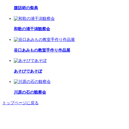
腹話術の祭典
和歌の浦干潟観察会
谷口あみもの教室手作り作品展
あそびであそぼ
川原の石の観察会
トップページに戻る