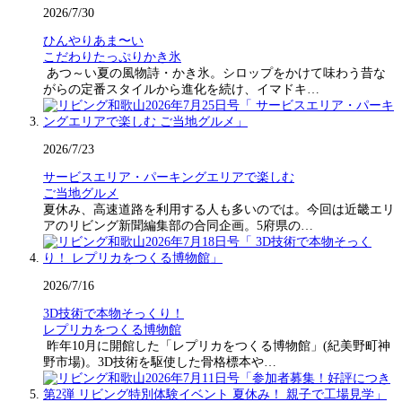
2026/7/30
ひんやりあま〜い
こだわりたっぷりかき氷
あつ～い夏の風物詩・かき氷。シロップをかけて味わう昔な
がらの定番スタイルから進化を続け、イマドキ…
2026/7/23
サービスエリア・パーキングエリアで楽しむ
ご当地グルメ
夏休み、高速道路を利用する人も多いのでは。今回は近畿エリ
アのリビング新聞編集部の合同企画。5府県の…
2026/7/16
3D技術で本物そっくり！
レプリカをつくる博物館
昨年10月に開館した「レプリカをつくる博物館」(紀美野町神
野市場)。3D技術を駆使した骨格標本や…