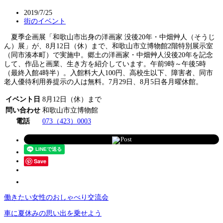
2019/7/25
街のイベント
夏季企画展「和歌山市出身の洋画家 没後20年・中畑艸人（そうじ
ん）展」が、8月12日（休）まで、和歌山市立博物館2階特別展示室
（同市湊本町）で実施中。郷土の洋画家・中畑艸人没後20年を記念
して、作品と画業、生き方を紹介しています。午前9時～午後5時
（最終入館4時半）。入館料大人100円、高校生以下、障害者、同市
老人優待利用券提示の人は無料。7月29日、8月5日各月曜休館。
イベント日
8月12日（休）まで
問い合わせ
和歌山市立博物館
電話
073（423）0003
Post
Save
働きたい女性のおしゃべり交流会
車に夏休みの思い出を乗せよう