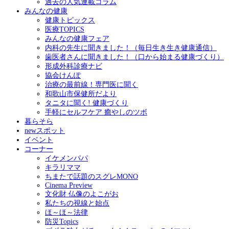
過去の人気連載コラム
みんなの健康
健康トピックス
医療TOPICS
みんなの健康フェア
内科の先生に聞きました！（毎日生き生き健康通信）
歯医者さんに聞きました！（口から始まる健康づくり）
形成外科診療ナビ
協会けんぽ
治療の最前線！専門医に聞く
和歌山市保健所だより
タニタに聞く! 健康づくり
手軽にセルフケア 癒やしのツボ
暮らそら
newスポット
イベント
コーナー
イケメンパパ
キラリママ
ちまたで話題のスグレMONO
Cinema Preview
文化財 仏像のよこがお
私たちの視線と始点
ほ～ほ～法律
防災Topics