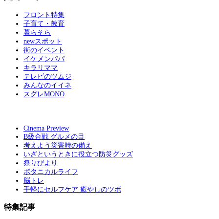
フロント特集
子育て・教育
暮らそら
newスポット
街のイベント
イケメンパパ
キラリママ
テレビのツムジ
みんなのイイネ
スグレMONO
Cinema Preview
B級合戦 グルメの目
考えよう災害時の備え
いざというときに役立つ防災グッズ
祭りびより
ボタニカルライフ
脳トレ
手軽にセルフケア 癒やしのツボ
特集記事