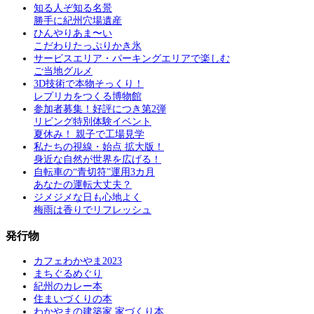
知る人ぞ知る名景
勝手に紀州穴場遺産
ひんやりあま〜い
こだわりたっぷりかき氷
サービスエリア・パーキングエリアで楽しむ
ご当地グルメ
3D技術で本物そっくり！
レプリカをつくる博物館
参加者募集！好評につき第2弾
リビング特別体験イベント
夏休み！ 親子で工場見学
私たちの視線・始点 拡大版！
身近な自然が世界を広げる！
自転車の“青切符”運用3カ月
あなたの運転大丈夫？
ジメジメな日も心地よく
梅雨は香りでリフレッシュ
発行物
カフェわかやま2023
まちぐるめぐり
紀州のカレー本
住まいづくりの本
わかやまの建築家 家づくり本