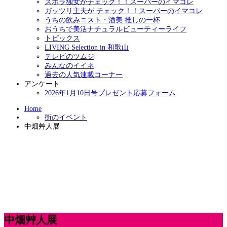
ズボラ独女がチェック！！スーパーのイマコレ
ガッツリ主夫が チェック！！スーパーのイマコレ
うちの飲みニスト・酒美 推しの一杯
おうちで美活ナチュラルビューティーライフ
トピックス
LIVING Selection in 和歌山
テレビのツムジ
みんなのイイネ
過去の人気連載コーナー
アンケート
2026年1月10日号プレゼント応募フォーム
Home
街のイベント
中畑艸人展
中畑艸人展