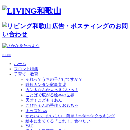
menu
ホーム
フロント特集
子育て・教育
それってうちの子だけですか？
時短カンタン家事育児
カン太なんか大っきらいっ！
ことばで広がる絵本の世界
天才！こどもりあん
こぴちゃんの手作りおもちゃ
キッズNews
かわいい、おいしい、簡単！makimakiクッキング
絵本に出てくる「これ！」食べたい
YAC