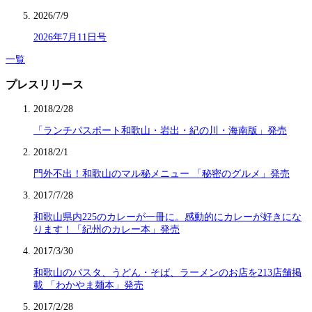
2026/7/9
2026年7月11日号
一覧
プレスリリース
2018/2/28
「ランチパスポート和歌山・岩出・紀の川・海南版」発売
2018/2/1
門外不出！和歌山のマル秘メニュー 「秘密のグルメ」発売
2017/7/28
和歌山県内225のカレーが一冊に。感動的にカレーが好きにな
ります！「紀州のカレー本」発売
2017/3/30
和歌山のパスタ、うどん・そば、ラーメンのお店を213店舗掲
載 「わかやま麺本」発売
2017/2/28