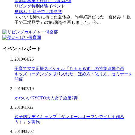
参加者募集！好評につき第2弾
リビング特別体験イベント
夏休み！ 親子で工場見学
いよいよ待ちに待った夏休み。昨年好評だった「夏休み！ 親
子で工場見学」の第2弾を企画しました。今…
イベントレポート
2019/04/26
子育てママ応援スペシャル「ちゃぁるず」の特集連動企画
キッズコーチングを取り入れた「ほめ方・叱り方」セミナーを
開催
2019/02/19
かわいいKYOTO大人女子旅第2弾
2018/11/22
親子防災デイキャンプ「ダンボールオーブンでピザを作ろ
う！」を実施
2018/08/02