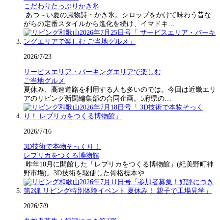
こだわりたっぷりかき氷
あつ～い夏の風物詩・かき氷。シロップをかけて味わう昔な
がらの定番スタイルから進化を続け、イマドキ…
2026/7/23
サービスエリア・パーキングエリアで楽しむ
ご当地グルメ
夏休み、高速道路を利用する人も多いのでは。今回は近畿エリ
アのリビング新聞編集部の合同企画。5府県の…
2026/7/16
3D技術で本物そっくり！
レプリカをつくる博物館
昨年10月に開館した「レプリカをつくる博物館」(紀美野町神
野市場)。3D技術を駆使した骨格標本や…
2026/7/9