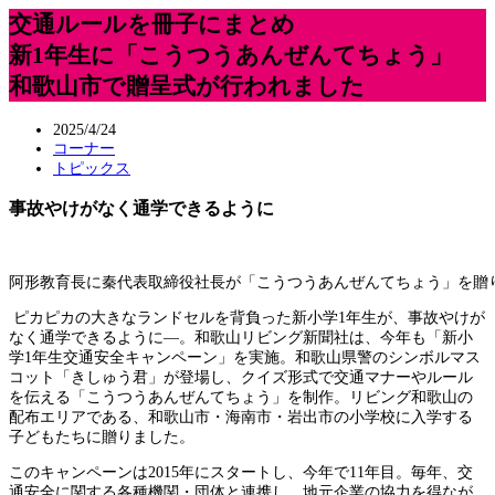
交通ルールを冊子にまとめ
新1年生に「こうつうあんぜんてちょう」
和歌山市で贈呈式が行われました
2025/4/24
コーナー
トピックス
事故やけがなく通学できるように
阿形教育長に秦代表取締役社長が「こうつうあんぜんてちょう」を贈
ピカピカの大きなランドセルを背負った新小学1年生が、事故やけが
なく通学できるように―。和歌山リビング新聞社は、今年も「新小
学1年生交通安全キャンペーン」を実施。和歌山県警のシンボルマス
コット「きしゅう君」が登場し、クイズ形式で交通マナーやルール
を伝える「こうつうあんぜんてちょう」を制作。リビング和歌山の
配布エリアである、和歌山市・海南市・岩出市の小学校に入学する
子どもたちに贈りました。
このキャンペーンは2015年にスタートし、今年で11年目。毎年、交
通安全に関する各種機関・団体と連携し、地元企業の協力を得なが