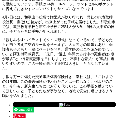
ら継続しています。手帳はA6判・16ページ。ランドセルのポケット
に携えておきやすいコンパクトなサイズになっています。
4月7日には、和歌山市役所で贈呈式が執り行われ、弊社の代表取締
役社長・秦(はた)啓介が、出来上がった手帳を届けました。和歌山市
では、義務教育学校と市立小学校に2551人が入学。9日の入学式の日
に、子どもたちに手帳が配られました。
「親しみやすいイラストでクイズ形式になっているので、子どもた
ちが自ら考えて交通ルールを学べます。大人向けの情報もあり、保
護者も子どもと一緒にページを開き、通学路の安全を確かめてほし
い」と阿形博司教育長。「先日、“過去5年間の歩行中の死傷者は7歳
が最多”という新聞記事を目にしました。不慣れな新入生が事故に遭
いやすいので、この手帳が果たす役割は大きい」とも話していまし
た。
手帳は万一に備えた交通事故傷害保険付き。秦社長は、「これまで
の11年間、この傷害保険が使われたことは一度もなく、何よりのこ
と。今年も、新入生たちにはお守り代わりに、この手帳を携えてい
てほしい」と、子どもたちが事故なく、地域で安全に過ごせるよう
願いを込めました。
Post
Save