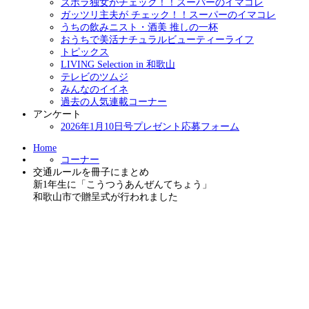
ズボラ独女がチェック！！スーパーのイマコレ
ガッツリ主夫が チェック！！スーパーのイマコレ
うちの飲みニスト・酒美 推しの一杯
おうちで美活ナチュラルビューティーライフ
トピックス
LIVING Selection in 和歌山
テレビのツムジ
みんなのイイネ
過去の人気連載コーナー
アンケート
2026年1月10日号プレゼント応募フォーム
Home
コーナー
交通ルールを冊子にまとめ
新1年生に「こうつうあんぜんてちょう」
和歌山市で贈呈式が行われました