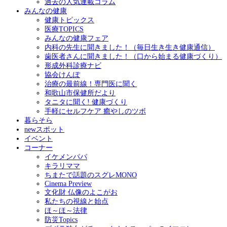
過去の人気連載コラム
みんなの健康
健康トピックス
医療TOPICS
みんなの健康フェア
内科の先生に聞きました！（毎日生き生き健康通信）
歯医者さんに聞きました！（口から始まる健康づくり）
形成外科診療ナビ
協会けんぽ
治療の最前線！専門医に聞く
和歌山市保健所だより
タニタに聞く! 健康づくり
手軽にセルフケア 癒やしのツボ
暮らそら
newスポット
イベント
コーナー
イケメンパパ
キラリママ
ちまたで話題のスグレMONO
Cinema Preview
文化財 仏像のよこがお
私たちの視線と始点
ほ～ほ～法律
防災Topics