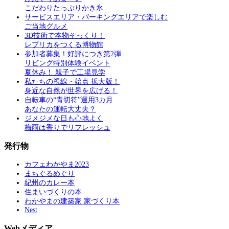
こだわりたっぷりかき氷
サービスエリア・パーキングエリアで楽しむ
ご当地グルメ
3D技術で本物そっくり！
レプリカをつくる博物館
参加者募集！好評につき第2弾
リビング特別体験イベント
夏休み！ 親子で工場見学
私たちの視線・始点 拡大版！
身近な自然が世界を広げる！
自転車の“青切符”運用3カ月
あなたの運転大丈夫？
ジメジメな日も心地よく
梅雨は香りでリフレッシュ
発行物
カフェわかやま2023
まちぐるめぐり
紀州のカレー本
住まいづくりの本
わかやまの建築家 家づくり本
Nest
Webメディア