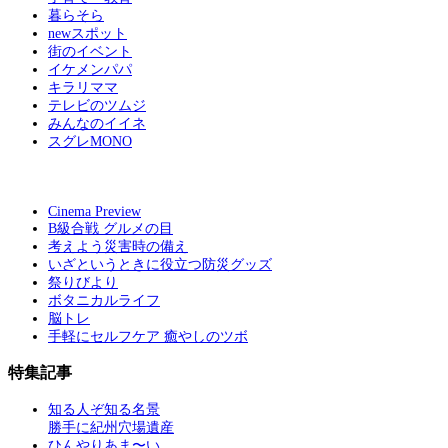
暮らそら
newスポット
街のイベント
イケメンパパ
キラリママ
テレビのツムジ
みんなのイイネ
スグレMONO
Cinema Preview
B級合戦 グルメの目
考えよう災害時の備え
いざというときに役立つ防災グッズ
祭りびより
ボタニカルライフ
脳トレ
手軽にセルフケア 癒やしのツボ
特集記事
知る人ぞ知る名景
勝手に紀州穴場遺産
ひんやりあま〜い