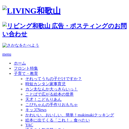
menu
ホーム
フロント特集
子育て・教育
それってうちの子だけですか？
時短カンタン家事育児
カン太なんか大っきらいっ！
ことばで広がる絵本の世界
天才！こどもりあん
こぴちゃんの手作りおもちゃ
キッズNews
かわいい、おいしい、簡単！makimakiクッキング
絵本に出てくる「これ！」食べたい
YAC