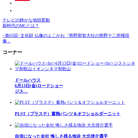
テレビの静かな地殻変動
新時代のMCとは？
−第65回−文化財 仏像のよこがお「熊野那智大社の熊野十二所権現
像」
コーナー
ドールハウス
6月13日(金)ロードショー
ジス…
PLST（プラステ）蓄熱パンツ＆オフショルダーニット
自信になった全社 悔しさ残る地決 大北啓介選手