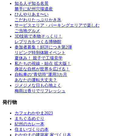
知る人ぞ知る名景
勝手に紀州穴場遺産
ひんやりあま〜い
こだわりたっぷりかき氷
サービスエリア・パーキングエリアで楽しむ
ご当地グルメ
3D技術で本物そっくり！
レプリカをつくる博物館
参加者募集！好評につき第2弾
リビング特別体験イベント
夏休み！ 親子で工場見学
私たちの視線・始点 拡大版！
身近な自然が世界を広げる！
自転車の“青切符”運用3カ月
あなたの運転大丈夫？
ジメジメな日も心地よく
梅雨は香りでリフレッシュ
発行物
カフェわかやま2023
まちぐるめぐり
紀州のカレー本
住まいづくりの本
わかやまの建築家 家づくり本