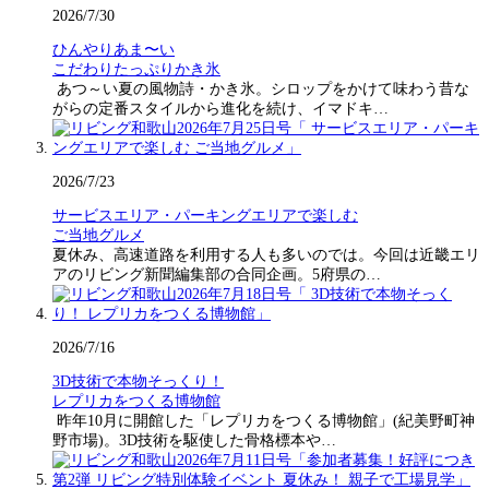
2026/7/30
ひんやりあま〜い
こだわりたっぷりかき氷
あつ～い夏の風物詩・かき氷。シロップをかけて味わう昔な
がらの定番スタイルから進化を続け、イマドキ…
2026/7/23
サービスエリア・パーキングエリアで楽しむ
ご当地グルメ
夏休み、高速道路を利用する人も多いのでは。今回は近畿エリ
アのリビング新聞編集部の合同企画。5府県の…
2026/7/16
3D技術で本物そっくり！
レプリカをつくる博物館
昨年10月に開館した「レプリカをつくる博物館」(紀美野町神
野市場)。3D技術を駆使した骨格標本や…