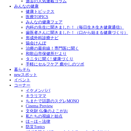
過去の人気連載コラム
みんなの健康
健康トピックス
医療TOPICS
みんなの健康フェア
内科の先生に聞きました！（毎日生き生き健康通信）
歯医者さんに聞きました！（口から始まる健康づくり）
形成外科診療ナビ
協会けんぽ
治療の最前線！専門医に聞く
和歌山市保健所だより
タニタに聞く! 健康づくり
手軽にセルフケア 癒やしのツボ
暮らそら
newスポット
イベント
コーナー
イケメンパパ
キラリママ
ちまたで話題のスグレMONO
Cinema Preview
文化財 仏像のよこがお
私たちの視線と始点
ほ～ほ～法律
防災Topics