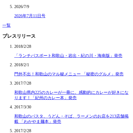
2026/7/9
2026年7月11日号
一覧
プレスリリース
2018/2/28
「ランチパスポート和歌山・岩出・紀の川・海南版」発売
2018/2/1
門外不出！和歌山のマル秘メニュー 「秘密のグルメ」発売
2017/7/28
和歌山県内225のカレーが一冊に。感動的にカレーが好きにな
ります！「紀州のカレー本」発売
2017/3/30
和歌山のパスタ、うどん・そば、ラーメンのお店を213店舗掲
載 「わかやま麺本」発売
2017/2/28