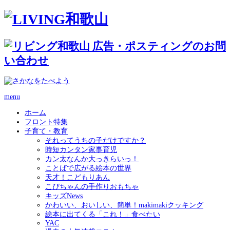
menu
ホーム
フロント特集
子育て・教育
それってうちの子だけですか？
時短カンタン家事育児
カン太なんか大っきらいっ！
ことばで広がる絵本の世界
天才！こどもりあん
こぴちゃんの手作りおもちゃ
キッズNews
かわいい、おいしい、簡単！makimakiクッキング
絵本に出てくる「これ！」食べたい
YAC