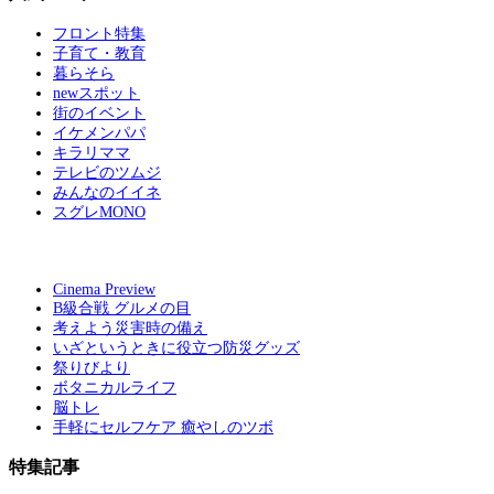
フロント特集
子育て・教育
暮らそら
newスポット
街のイベント
イケメンパパ
キラリママ
テレビのツムジ
みんなのイイネ
スグレMONO
Cinema Preview
B級合戦 グルメの目
考えよう災害時の備え
いざというときに役立つ防災グッズ
祭りびより
ボタニカルライフ
脳トレ
手軽にセルフケア 癒やしのツボ
特集記事